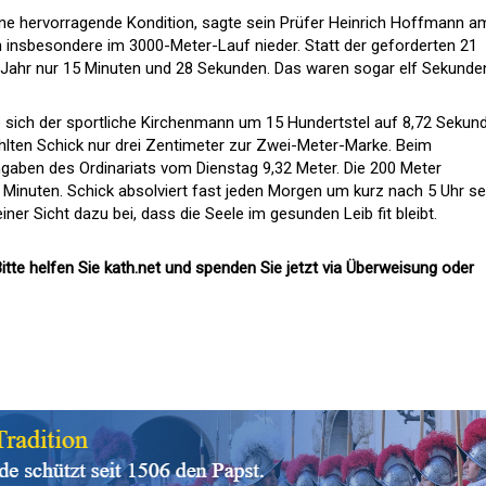
ine hervorragende Kondition, sagte sein Prüfer Heinrich Hoffmann a
 insbesondere im 3000-Meter-Lauf nieder. Statt der geforderten 21
 Jahr nur 15 Minuten und 28 Sekunden. Das waren sogar elf Sekunde
 sich der sportliche Kirchenmann um 15 Hundertstel auf 8,72 Sekun
lten Schick nur drei Zentimeter zur Zwei-Meter-Marke. Beim
ngaben des Ordinariats vom Dienstag 9,32 Meter. Die 200 Meter
Minuten. Schick absolviert fast jeden Morgen um kurz nach 5 Uhr se
er Sicht dazu bei, dass die Seele im gesunden Leib fit bleibt.
itte helfen Sie kath.net und spenden Sie jetzt via Überweisung oder