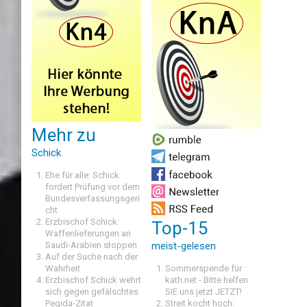
Mehr zu
Schick
Ehe für alle: Schick
fordert Prüfung vor dem
Bundesverfassungsgeri
cht
Erzbischof Schick:
Top-15
Waffenlieferungen an
Saudi-Arabien stoppen
meist-gelesen
Auf der Suche nach der
Wahrheit
Sommerspende für
Erzbischof Schick wehrt
kath.net - Bitte helfen
sich gegen gefälschtes
SIE uns jetzt JETZT!
Pegida-Zitat
Streit kocht hoch: