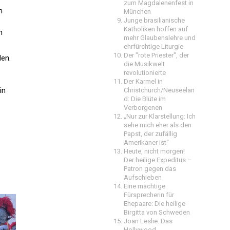
zum Magdalenenfest in
m
München
Junge brasilianische
Katholiken hoffen auf
n
mehr Glaubenslehre und
ehrfürchtige Liturgie
Der "rote Priester", der
den.
die Musikwelt
revolutionierte
Der Karmel in
in
Christchurch/Neuseelan
d: Die Blüte im
Verborgenen
„Nur zur Klarstellung: Ich
sehe mich eher als den
Papst, der zufällig
Amerikaner ist“
Heute, nicht morgen!
Der heilige Expeditus –
Patron gegen das
Aufschieben
Eine mächtige
Fürsprecherin für
Ehepaare: Die heilige
Birgitta von Schweden
Joan Leslie: Das
Hollywood-