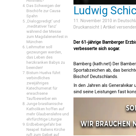
Himmels?
Das Schweigen der
Ludwig Schick
Bischöfe zur Causa
Spahn
11. November 2010 in
Deutschl
‚Dialogpredigt‘ und
‚meditativer Tanz’
Druckansicht
|
Artikel versende
während der Messe
zum Magdalenenfest in
München
Der 61-jährige Bamberger Erzbi
Leihmutter soll
verbesserte sich sogar.
gezwungen werden,
das Leben des
herzkranken Babys zu
Bamberg (kath.net) Der Bamberg
beenden!
Sportabzeichen ab, das berichtet
Bistum Huelva führt
Bischof Deutschlands.
verbindliches
zweijähriges
In den Jahren als Generalvikar
Katechumenat für
sind seine Leistungen fast kons
erwachsene
Taufbewerber ein
Junge brasilianische
Katholiken hoffen auf
mehr Glaubenslehre und
ehrfürchtige Liturgie
Erdbebengefahr bei
Neapel: Italiens Kirche
ruft zum Gebet auf