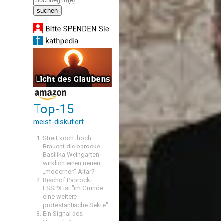
Top-15
meist-diskutiert
Streit kocht hoch:
Braucht die barocke
Basilika Weingarten
wirklich einen neuen
„modernen“ Altar?
Bischof Paprocki:
FSSPX ist "im Grunde
eine weitere
protestantische Sekte"
Ein Signal des