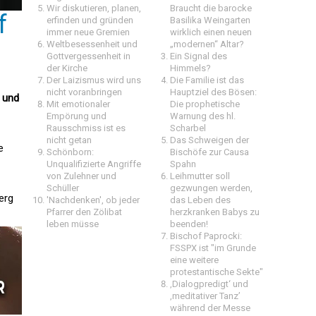
Wir diskutieren, planen,
Braucht die barocke
f
erfinden und gründen
Basilika Weingarten
immer neue Gremien
wirklich einen neuen
Weltbesessenheit und
„modernen“ Altar?
Gottvergessenheit in
Ein Signal des
der Kirche
Himmels?
Der Laizismus wird uns
Die Familie ist das
nicht voranbringen
Hauptziel des Bösen:
 und
Mit emotionaler
Die prophetische
Empörung und
Warnung des hl.
Rausschmiss ist es
Scharbel
nicht getan
Das Schweigen der
e
Schönborn:
Bischöfe zur Causa
Unqualifizierte Angriffe
Spahn
von Zulehner und
Leihmutter soll
Schüller
gezwungen werden,
erg
'Nachdenken', ob jeder
das Leben des
Pfarrer den Zölibat
herzkranken Babys zu
leben müsse
beenden!
Bischof Paprocki:
FSSPX ist "im Grunde
eine weitere
protestantische Sekte"
‚Dialogpredigt‘ und
‚meditativer Tanz’
während der Messe