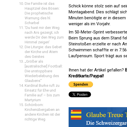
Die Familie ist das
Schick könne stolz sein auf se
Hauptziel des Bösen:
Montagabend. Dies schlägt sich
Die prophetische
Minuten benötigte er in diesem
Warnung des hl.
Scharbel
weniger als im Vorjahr.
'Du hast mir den Weg
Im 50-Meter-Sprint verbesserte
nach Ars gezeigt; ich
werde Dir den Weg zum
Beim Sprung aus dem Stand feh
Himmel zeigen'
Steinstoßen erzielte er nach A
Die Liturgie: das Gebet
Schwimmen schaffte er in 7:56 
der Kirche und Atem
Laufpensum. Sport trägt aus sein
des Geistes
„Größer als
[australischer] Football:
Ihnen hat der Artikel gefallen?
B
Die unstoppbare
Kreditkarte/Paypal!
Wiederbelebung des
Glaubens“
Kardinal Burke ruft zu
Einsatz für Ehe und
Familie auf – bis zum
Martyrium
Schönborn:
Kirchenübergaben an
andere Kirchen ist der
richtige Weg