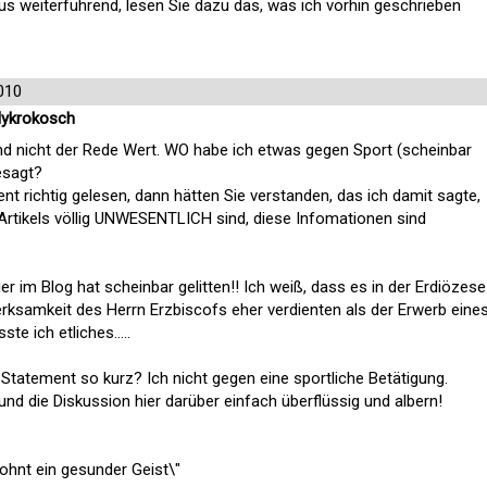
us weiterführend, lesen Sie dazu das, was ich vorhin geschrieben
010
Mykrokosch
 und nicht der Rede Wert. WO habe ich etwas gegen Sport (scheinbar
esagt?
t richtig gelesen, dann hätten Sie verstanden, das ich damit sagte,
rtikels völlig UNWESENTLICH sind, diese Infomationen sind
er im Blog hat scheinbar gelitten!! Ich weiß, dass es in der Erdiözese
erksamkeit des Herrn Erzbiscofs eher verdienten als der Erwerb eine
e ich etliches.....
tatement so kurz? Ich nicht gegen eine sportliche Betätigung.
und die Diskussion hier darüber einfach überflüssig und albern!
hnt ein gesunder Geist\"