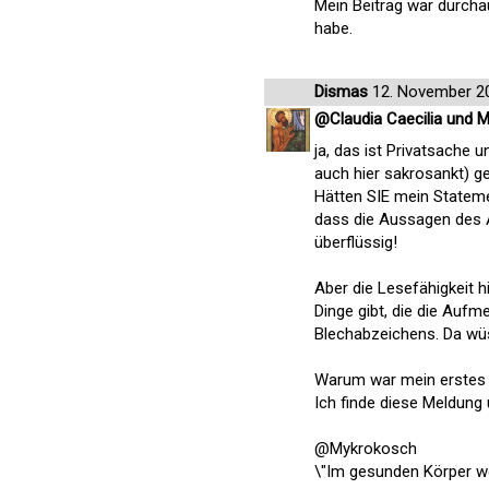
Mein Beitrag war durcha
habe.
Dismas
12. November 2
@Claudia Caecilia und 
ja, das ist Privatsache
auch hier sakrosankt) g
Hätten SIE mein Statemen
dass die Aussagen des A
überflüssig!
Aber die Lesefähigkeit hi
Dinge gibt, die die Aufm
Blechabzeichens. Da wüsst
Warum war mein erstes S
Ich finde diese Meldung 
@Mykrokosch
\"Im gesunden Körper wo