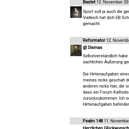
Bastet
12. November 20
Sport soll ja auch die ge
Vielleich hat dich EB S
gemacht.
Reformator
12. Novemb
@ Dismas
Selbstverständlich habe
sachlichen Äußerung ge
Die Hirtenaufgaben eine
meines nicks geschah du
anderen nicks hier, die 
dass ein Forum Katholi
zurückzukommen: Ich seh
Hirtenaufgaben behindern 
Psalm 148
11. Novembe
Herzlichen Glückwunsch