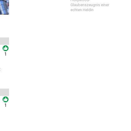
Glaubenszeugnis einer
echten Heldin
1
t
1