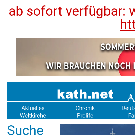
ab sofort verfügbar: 
ht
Suche