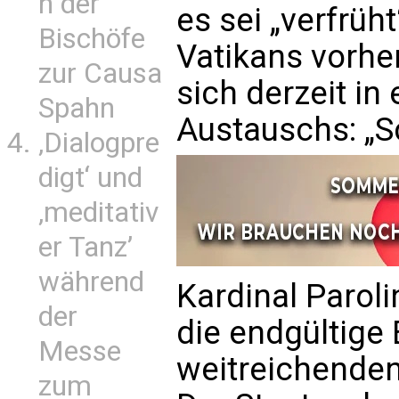
n der
es sei „verfrüht
Bischöfe
Vatikans vorhe
zur Causa
sich derzeit in
Spahn
Austauschs: „S
‚Dialogpre
digt‘ und
‚meditativ
er Tanz’
während
Kardinal Paroli
der
die endgültige
Messe
weitreichenden
zum