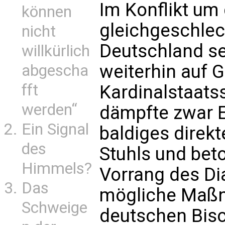
Im Konflikt um
können
gleichgeschlec
nicht
Deutschland se
willkürlich
weiterhin auf 
abgescha
fft
Kardinalstaatss
werden“
dämpfte zwar 
Ein Signal
baldiges direkt
des
Stuhls und beto
Himmels?
Vorrang des Di
Das
mögliche Maß
Schweige
deutschen Bisch