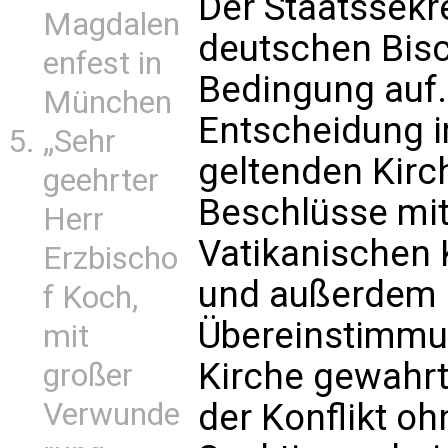
Der Staatssekre
Magdalen
deutschen Bisc
enfest in
Bedingung auf.
München
Entscheidung i
„Sehr
geltenden Kirc
geehrter
Beschlüsse mit
Herr
Vatikanischen 
Erzbischo
und außerdem 
f Koch,
Übereinstimmun
mit
Kirche gewahrt 
großer
Verwunde
der Konflikt oh