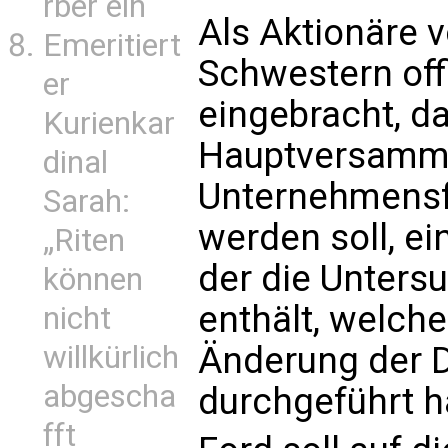
rber ein
Als Aktionäre 
Emeritiert
Schwestern offi
er
eingebracht, d
Kurienkar
Hauptversamml
dinal
Unternehmensfü
Sarah:
werden soll, ei
„Riten
der die Unters
können
enthält, welch
nicht
willkürlich
Änderung der 
abgescha
durchgeführt h
fft