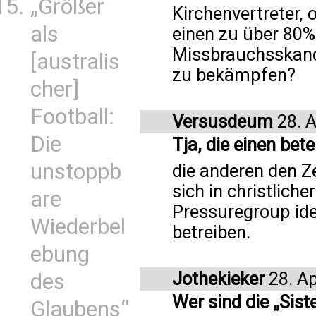
„Größer
Kirchenvertreter, 
als
einen zu über 80%
Missbrauchsskand
[australis
zu bekämpfen?
cher]
Football:
Versusdeum
28. A
Die
Tja, die einen bete
unstoppb
die anderen den Ze
sich in christlich
are
Pressuregroup ideo
Wiederbel
betreiben.
ebung
Jothekieker
28. Ap
des
Wer sind die „Sist
Glaubens“