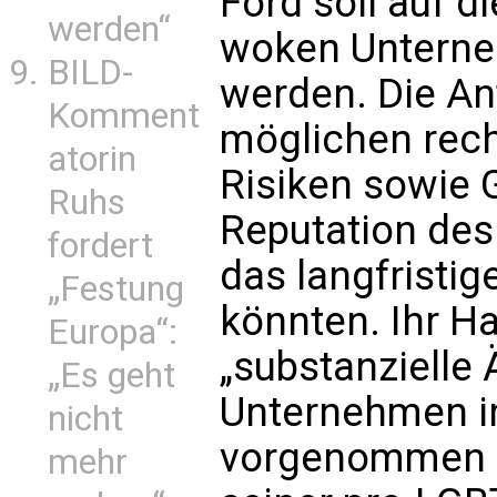
Ford soll auf 
werden“
woken Unterne
BILD-
werden. Die An
Komment
möglichen rech
atorin
Risiken sowie 
Ruhs
Reputation de
fordert
das langfristi
„Festung
könnten. Ihr Ha
Europa“:
„substanzielle 
„Es geht
Unternehmen in
nicht
vorgenommen h
mehr