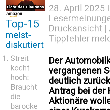
28. April 2025 
Lesermeinung
Top-15
Druckansicht
|
meist-
Tippfehler mel
diskutiert
Streit
Der Automobilk
kocht
vergangenen S
hoch:
deutlich zurü
Braucht
Antrag bei de
die
Aktionäre woll
barocke