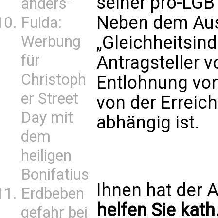
seiner pro-LGBT
anders“
Neben dem Au
Fulda:
„Gleichheitsin
Werbung
für
Antragsteller v
Christoph
Entlohnung vo
er Street
von der Erreich
Day mit
abhängig ist.
dem
heiligen
Bonifatius
Ihnen hat der A
Erdbeben
helfen Sie kath
gefahr bei