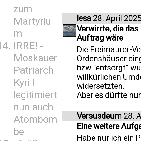
zum
lesa
28. April 202
Martyriu
Verwirrte, die das
m
Auftrag wäre
IRRE! -
Die Freimaurer-Ver
Moskauer
Ordenshäuser eing
bzw "entsorgt" wur
Patriarch
willkürlichen Um
Kyrill
widersetzten.
legitimiert
Aber es dürfte n
nun auch
Versusdeum
28. A
Atombom
Eine weitere Aufg
be
Habe nur ich ein 