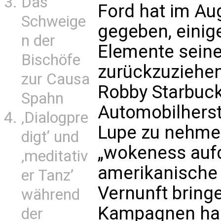
Das
Ford hat im Au
Schweige
gegeben, einig
n der
Elemente sein
Bischöfe
zurückzuziehen
zur Causa
Robby Starbuck
Spahn
Automobilherst
‚Dialogpre
Lupe zu nehme
digt‘ und
„wokeness auf
‚meditativ
amerikanische
er Tanz’
Vernunft bring
während
Kampagnen ha
der