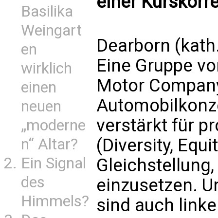
einer Kurskorre
Basilika
Weingart
Dearborn (kath
en
Eine Gruppe vo
wirklich
Motor Compan
einen
Automobilkonze
neuen
verstärkt für 
„moderne
(Diversity, Equit
n“ Altar?
Ein Signal
Gleichstellung, 
des
einzusetzen. U
Himmels?
sind auch link