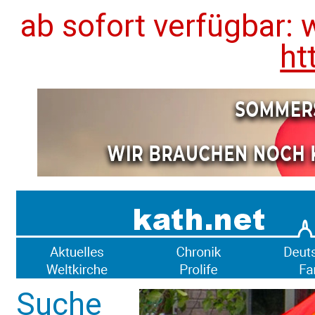
ab sofort verfügbar: 
ht
Suche