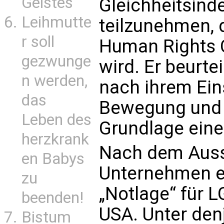
Geistes
Gleichheitsind
Leihmutte
teilzunehmen, 
r soll
Human Rights C
gezwunge
wird. Er beurt
n werden,
nach ihrem Ein
das
Bewegung und e
Leben des
Grundlage eine
herzkrank
Nach dem Auss
en Babys
Unternehmen er
zu
„Notlage“ für 
beenden!
USA. Unter denj
Bistum