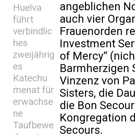
angeblichen No
Huelva
auch vier Organ
führt
Frauenorden re
verbindlic
Investment Ser
hes
zweijährig
of Mercy“ (nic
es
Barmherzigen 
Katechu
Vinzenz von Pa
menat für
Sisters, die Da
erwachse
die Bon Secour
ne
Kongregation 
Taufbewe
Secours.