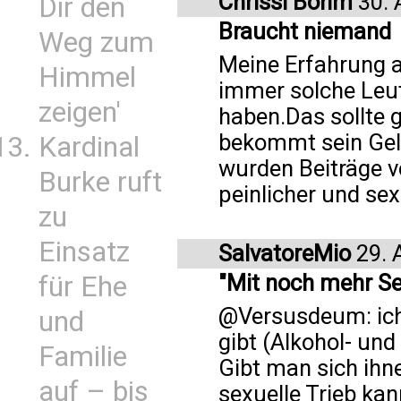
Chrissi Bohm
30. 
Dir den
Braucht niemand
Weg zum
Meine Erfahrung a
Himmel
immer solche Leut
zeigen'
haben.Das sollte g
bekommt sein Geld
Kardinal
wurden Beiträge 
Burke ruft
peinlicher und sex
zu
Einsatz
SalvatoreMio
29. 
"Mit noch mehr S
für Ehe
@Versusdeum: ich 
und
gibt (Alkohol- und
Familie
Gibt man sich ihne
auf – bis
sexuelle Trieb kan