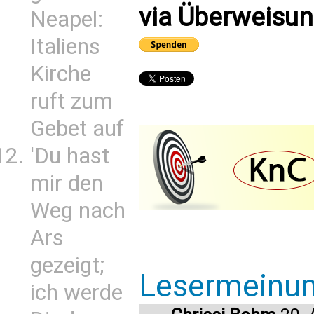
via Überweisun
Neapel:
Italiens
Kirche
ruft zum
Gebet auf
'Du hast
mir den
Weg nach
Ars
gezeigt;
Lesermeinu
ich werde