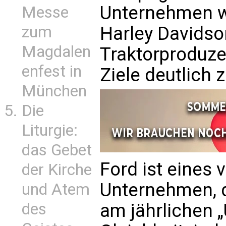
Unternehmen wi
Messe
zum
Harley Davidso
Magdalen
Traktorproduze
enfest in
Ziele deutlic
München
Die
Liturgie:
das Gebet
Ford ist eines
der Kirche
Unternehmen, 
und Atem
des
am jährlichen 