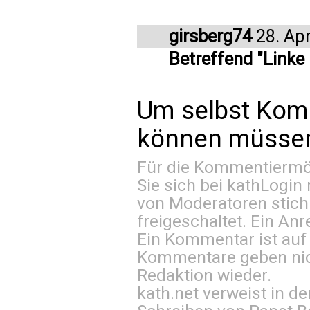
girsberg74
28. Apr
Betreffend "Linke
Um selbst Kom
können müssen 
Für die Kommentiermög
Sie sich bei
kathLogin 
von Moderatoren stich
freigeschaltet. Ein Anr
Ein Kommentar ist auf
Kommentare geben nic
Redaktion wieder.
kath.net verweist in