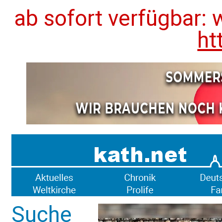
ab sofort verfügbar: 
ht
Suche