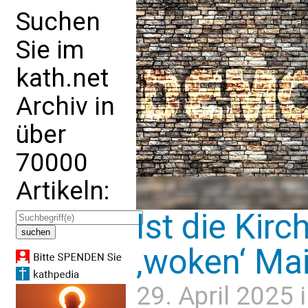
Suchen
Sie im
kath.net
Archiv in
über
70000
Artikeln:
Ist die Kirc
‚woken‘ Ma
29. April 2025 