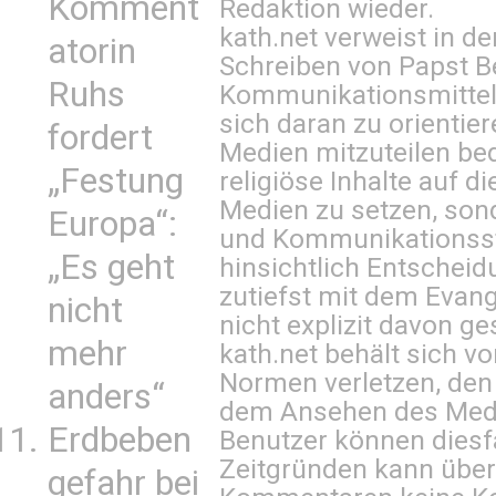
Komment
Redaktion wieder.
kath.net verweist in
atorin
Schreiben von Papst B
Ruhs
Kommunikationsmittel 
sich daran zu orientie
fordert
Medien mitzuteilen be
„Festung
religiöse Inhalte auf 
Medien zu setzen, sond
Europa“:
und Kommunikationsst
„Es geht
hinsichtlich Entscheid
zutiefst mit dem Eva
nicht
nicht explizit davon ge
mehr
kath.net behält sich v
Normen verletzen, den
anders“
dem Ansehen des Mediu
Erdbeben
Benutzer können diesfa
Zeitgründen kann über
gefahr bei