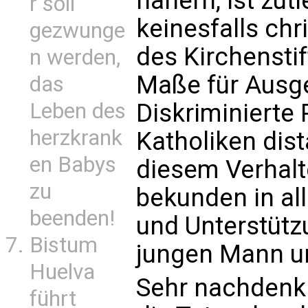
nähern, ist zut
r soll
keinesfalls chr
gezwunge
des Kirchensti
n werden,
Maße für Ausg
das
Leben des
Diskriminierte P
herzkrank
Katholiken dis
en Babys
diesem Verhalt
zu
bekunden in all
beenden!
und Unterstütz
Bistum
jungen Mann un
Huelva
Sehr nachdenkl
führt