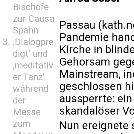
Bischöfe
zur Causa
Passau (kath.n
Spahn
Pandemie hande
‚Dialogpre
Kirche in blin
digt‘ und
Gehorsam gege
‚meditativ
Mainstream, in
er Tanz’
geschlossen hi
während
aussperrte: ein
der
skandalöser V
Messe
zum
Nun ereignete 