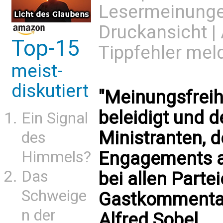
Lesermeinung
Druckansicht
|
Top-15
Tippfehler mel
meist-
diskutiert
"Meinungsfreihe
beleidigt und 
Ein Signal
Ministranten, 
des
Himmels?
Engagements a
Das
bei allen Parte
Schweige
Gastkommentar
n der
Alfred Sobel