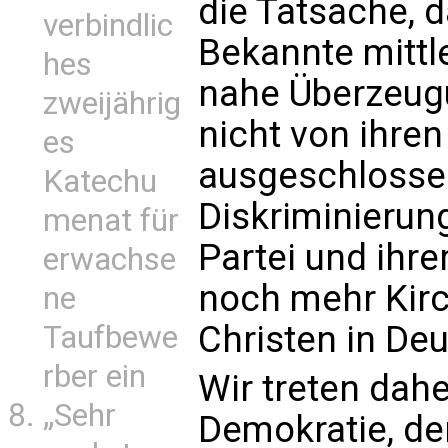
die Tatsache, d
verbindlic
Bekannte mittle
hes
nahe Überzeug
zweijährig
nicht von ihre
es
ausgeschlosse
Katechu
Diskriminierun
menat für
Partei und ihre
erwachse
noch mehr Kirc
ne
Christen in De
Taufbewe
rber ein
Wir treten dahe
„Sehr
Demokratie, d