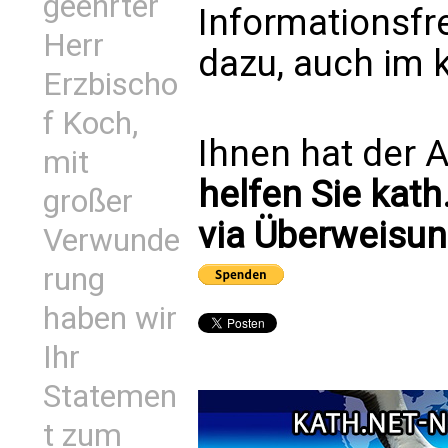
geehrter
Informationsfr
Herr
dazu, auch im 
Erzbischo
f Koch,
Ihnen hat der A
mit
helfen Sie kath
großer
via Überweisun
Verwunde
rung
haben wir
Ihr
Statemen
t zum