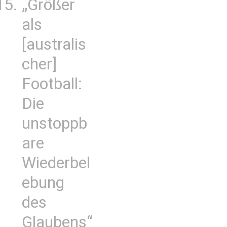
„Größer
als
[australis
cher]
Football:
Die
unstoppb
are
Wiederbel
ebung
des
Glaubens“