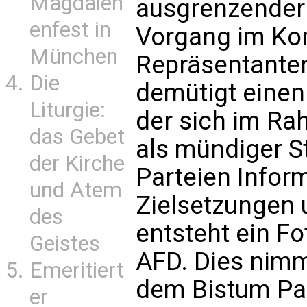
Magdalen
ausgrenzender
enfest in
Vorgang im Kon
München
Repräsentanten:
Die
demütigt einen
Liturgie:
der sich im R
das Gebet
als mündiger St
der Kirche
Parteien Inform
und Atem
Zielsetzungen 
des
entsteht ein Fo
Geistes
AFD. Dies nimm
Emeritiert
dem Bistum Pa
er