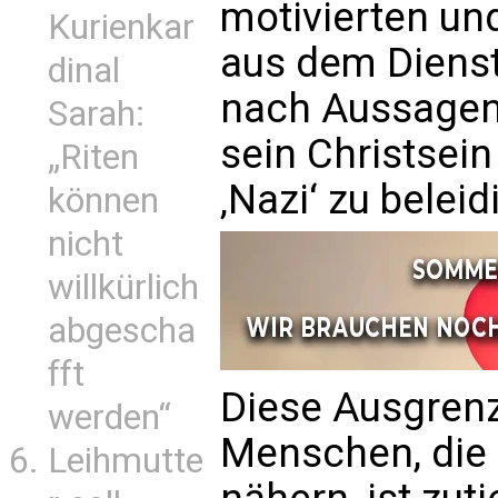
motivierten u
Kurienkar
aus dem Dienst
dinal
nach Aussagen
Sarah:
sein Christsei
„Riten
‚Nazi‘ zu beleid
können
nicht
willkürlich
abgescha
fft
Diese Ausgren
werden“
Menschen, die 
Leihmutte