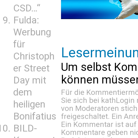
CSD…“
Fulda:
Werbung
für
Lesermeinu
Christoph
Um selbst Kom
er Street
können müssen 
Day mit
dem
Für die Kommentiermög
Sie sich bei
kathLogin 
heiligen
von Moderatoren stich
Bonifatius
freigeschaltet. Ein Anr
Ein Kommentar ist auf
BILD-
Kommentare geben nic