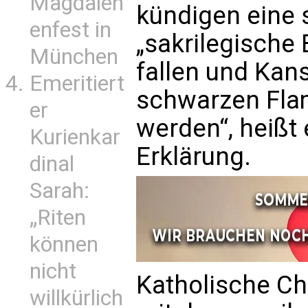
Magdalen
kündigen eine
enfest in
„sakrilegische 
München
fallen und Kan
Emeritiert
schwarzen Flam
er
werden“, heißt 
Kurienkar
Erklärung.
dinal
Sarah:
„Riten
können
nicht
Katholische Ch
willkürlich