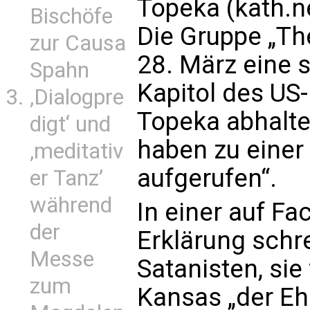
Topeka (kath.n
Bischöfe
Die Gruppe „The
zur Causa
28. März eine
Spahn
Kapitol des US
‚Dialogpre
Topeka abhalte
digt‘ und
haben zu eine
‚meditativ
aufgerufen“.
er Tanz’
während
In einer auf Fa
der
Erklärung schre
Messe
Satanisten, sie
zum
Kansas „der Eh