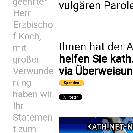
geehrter
vulgären Parole
Herr
Erzbischo
f Koch,
Ihnen hat der A
mit
helfen Sie kath
großer
via Überweisun
Verwunde
rung
haben wir
Ihr
Statemen
t zum