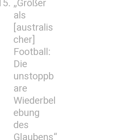
„Größer
als
[australis
cher]
Football:
Die
unstoppb
are
Wiederbel
ebung
des
Glaubens“