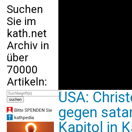
Suchen
Sie im
kath.net
Archiv in
über
70000
Artikeln:
USA: Christ
gegen sata
Kapitol in 