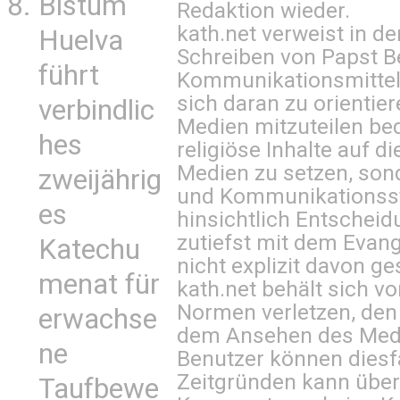
Bistum
Redaktion wieder.
kath.net verweist in
Huelva
Schreiben von Papst B
führt
Kommunikationsmittel 
sich daran zu orientie
verbindlic
Medien mitzuteilen be
hes
religiöse Inhalte auf 
Medien zu setzen, sond
zweijährig
und Kommunikationsst
es
hinsichtlich Entscheid
zutiefst mit dem Eva
Katechu
nicht explizit davon ge
menat für
kath.net behält sich v
Normen verletzen, den
erwachse
dem Ansehen des Mediu
ne
Benutzer können diesfa
Zeitgründen kann über
Taufbewe