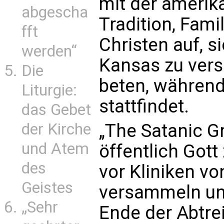
mit der amerik
abgescha
Tradition, Fami
fft
Christen auf, s
werden“
Kansas zu ver
Die
beten, während
Liturgie:
stattfindet.
das Gebet
der Kirche
„The Satanic Gr
und Atem
öffentlich Gott
des
vor Kliniken v
Geistes
versammeln und 
„Sehr
Ende der Abtrei