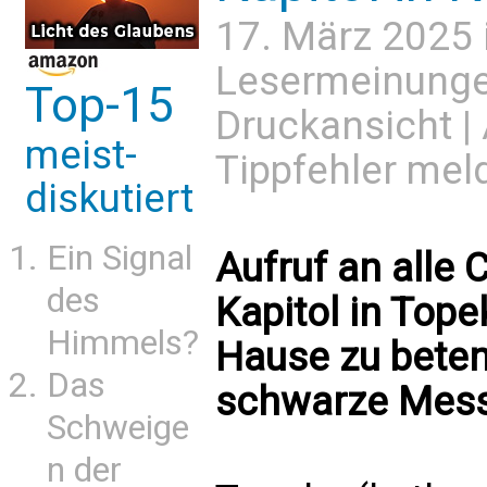
17. März 2025 
Lesermeinung
Top-15
Druckansicht
|
meist-
Tippfehler mel
diskutiert
Ein Signal
Aufruf an alle 
des
Kapitol in Top
Himmels?
Hause zu beten
Das
schwarze Messe
Schweige
n der