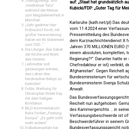
‚Dialogpredigt‘ und
auf: „Staat hat grundsätzlich 
‚meditativer Tanz’
Kubicki/FDP: „Guter Tag für Mei
während der Messe
zum Magdalenenfest in
München
Karlsruhe (kath.net/pl) Das de
„Sehr geehrter Herr
vom 11.4.2024 einer Verfassung
Erzbischof Koch, mit
Pressemitteilung des Bundesve
großer Verwunderung
haben wir Ihr Statement
dem Kurznachrichtendienst X fo
zum CSD…“
Jahren 370 MILLIONEN EURO (!!!) 
Die Liturgie: das Gebet
einem absoluten, kompletten, to
der Kirche und Atem
Regierung?!“. Darunter hatte e
des Geistes
Leihmutter soll
Chefredakteur er ist) verlinkt, 
gezwungen werden,
Afghanistan“. Gegen Reichelt ag
das Leben des
Bundesministerium für wirtscha
herzkranken Babys zu
Bundesministerin Svenja Schulze
beenden!
Fulda: Werbung für
Anwalt.
Christopher Street Day
Das Bundesverfassungsgericht 
mit dem heiligen
Reichelt nun aufgehoben. Ge
Bonifatius
BILD-Kommentatorin
des Kammergerichts … in seinem
Ruhs fordert „Festung
Verfassungsbeschwerde ist offe
Europa“: „Es geht nicht
Beschwerdeführer in seinem Gru
mehr anders“
Bundesverfassungsgericht noti
Erdbebengefahr bei