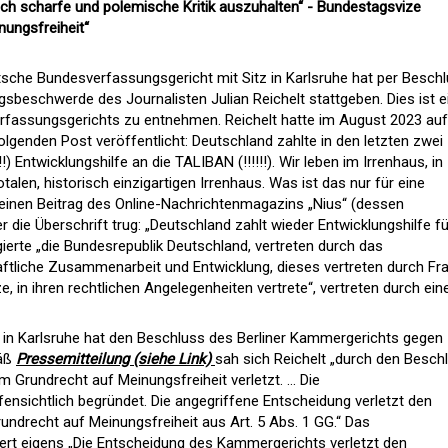
auch scharfe und polemische Kritik auszuhalten“ - Bundestagsvize
nungsfreiheit“
utsche Bundesverfassungsgericht mit Sitz in Karlsruhe hat per Besch
sbeschwerde des Journalisten Julian Reichelt stattgeben. Dies ist e
rfassungsgerichts zu entnehmen. Reichelt hatte im August 2023 auf
lgenden Post veröffentlicht: Deutschland zahlte in den letzten zwei
Entwicklungshilfe an die TALIBAN (!!!!!!). Wir leben im Irrenhaus, in
talen, historisch einzigartigen Irrenhaus. Was ist das nur für eine
r einen Beitrag des Online-Nachrichtenmagazins „Nius“ (dessen
der die Überschrift trug: „Deutschland zahlt wieder Entwicklungshilfe fü
ierte „die Bundesrepublik Deutschland, vertreten durch das
ftliche Zusammenarbeit und Entwicklung, dieses vertreten durch Fr
, in ihren rechtlichen Angelegenheiten vertrete“, vertreten durch ein
in Karlsruhe hat den Beschluss des Berliner Kammergerichts gegen
mäß
Pressemitteilung (siehe Link)
sah sich Reichelt „durch den Besch
 Grundrecht auf Meinungsfreiheit verletzt. … Die
nsichtlich begründet. Die angegriffene Entscheidung verletzt den
ndrecht auf Meinungsfreiheit aus Art. 5 Abs. 1 GG.“ Das
ert eigens „Die Entscheidung des Kammergerichts verletzt den