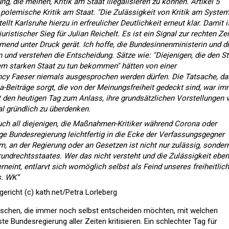
ng, die meinen, Kritik am Staat illegalisieren zu können. Artikel 5
polemische Kritik am Staat. "Die Zulässigkeit von Kritik am System
llt Karlsruhe hierzu in erfreulicher Deutlichkeit erneut klar. Damit i
ristischer Sieg für Julian Reichelt. Es ist ein Signal zur rechten Zeit
mend unter Druck gerät. Ich hoffe, die Bundesinnenministerin und d
 und verstehen die Entscheidung. Sätze wie: "Diejenigen, die den St
m starken Staat zu tun bekommen" hätten von einer
ncy Faeser niemals ausgesprochen werden dürfen. Die Tatsache, da
-Beiträge sorgt, die von der Meinungsfreiheit gedeckt sind, war im
 den heutigen Tag zum Anlass, ihre grundsätzlichen Vorstellungen 
 gründlich zu überdenken.
ch all diejenigen, die Maßnahmen-Kritiker während Corona oder
e Bundesregierung leichtfertig in die Ecke der Verfassungsgegner
m, an der Regierung oder an Gesetzen ist nicht nur zulässig, sonder
Grundrechtsstaates. Wer das nicht versteht und die Zulässigkeit eben
verneint, entlarvt sich womöglich selbst als Feind unseres freiheitlich
s. WK“
richt (c) kath.net/Petra Lorleberg
enschen, die immer noch selbst entscheiden möchten, mit welchen
te Bundesregierung aller Zeiten kritisieren. Ein schlechter Tag für