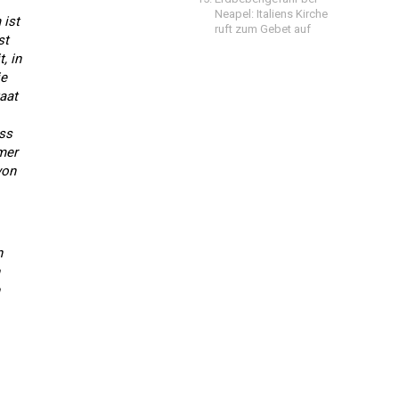
Neapel: Italiens Kirche
 ist
ruft zum Gebet auf
st
, in
ie
aat
ss
mer
von
n