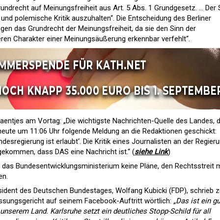
ndrecht auf Meinungsfreiheit aus Art. 5 Abs. 1 Grundgesetz. … Der 
und polemische Kritik auszuhalten“. Die Entscheidung des Berliner
en das Grundrecht der Meinungsfreiheit, da sie den Sinn der
ren Charakter einer Meinungsäußerung erkennbar verfehlt“.
Haentjes am Vortag: „Die wichtigste Nachrichten-Quelle des Landes, d
heute um 11:06 Uhr folgende Meldung an die Redaktionen geschickt:
undesregierung ist erlaubt‘. Die Kritik eines Journalisten an der Regier
t gekommen, dass DAS eine Nachricht ist.“ (
siehe Link
)
 das Bundesentwicklungsministerium keine Pläne, den Rechtsstreit m
en.
äsident des Deutschen Bundestages, Wolfang Kubicki (FDP), schrieb z
sungsgericht auf seinem Facebook-Auftritt wörtlich:
„Das ist ein gu
 unserem Land. Karlsruhe setzt ein deutliches Stopp-Schild für all