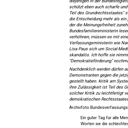
diejenigen in der Bundesregieru
schützt eben auch scharfe und 
Teil des Grundrechtsstaates" ste
die Entscheidung mehr als ein ju
der die Meinungsfreiheit zuneh
Bundesfamilienministerin lesen
verhöhnen, müssen es mit eine
Verfassungsministerin wie Na
Lisa Paus sich um Social-Media
skandalös. Ich hoffe sie nimmt
"Demokratieförderung" nochmal
Nachdenklich werden dürfen au
Demonstranten gegen die jetzig
gestellt haben. Kritik am Syste
ihre Zulässigkeit ist Teil des 
solcher Kritik zu leichtfertigt 
demokratischen Rechtsstaate
Archivfoto Bundesverfassungsge
Ein guter Tag für alle M
Worten sie die schlechtes