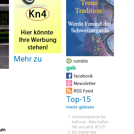
Mehr zu
h
Top-15
meist-gelesen
Sommerspende für
kath.net - Bitte helfen
SIE uns jetzt JETZT!
ium
Ein Signal des