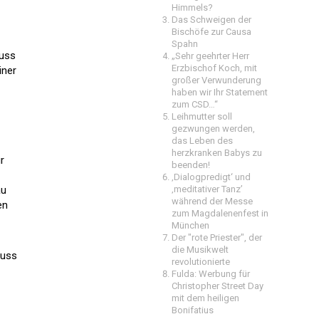
Himmels?
Das Schweigen der
Bischöfe zur Causa
Spahn
luss
„Sehr geehrter Herr
Erzbischof Koch, mit
iner
großer Verwunderung
haben wir Ihr Statement
zum CSD…“
Leihmutter soll
gezwungen werden,
das Leben des
herzkranken Babys zu
r
beenden!
‚Dialogpredigt‘ und
au
‚meditativer Tanz’
während der Messe
en
zum Magdalenenfest in
München
Der "rote Priester", der
die Musikwelt
luss
revolutionierte
Fulda: Werbung für
Christopher Street Day
mit dem heiligen
Bonifatius