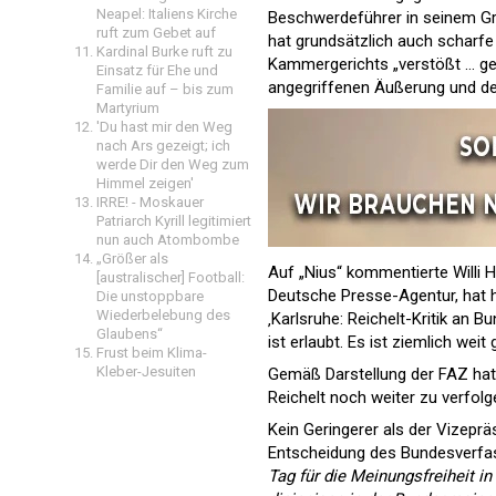
Neapel: Italiens Kirche
Beschwerdeführer in seinem Gru
ruft zum Gebet auf
hat grundsätzlich auch scharfe 
Kardinal Burke ruft zu
Kammergerichts „verstößt … geg
Einsatz für Ehe und
angegriffenen Äußerung und de
Familie auf – bis zum
Martyrium
'Du hast mir den Weg
nach Ars gezeigt; ich
werde Dir den Weg zum
Himmel zeigen'
IRRE! - Moskauer
Patriarch Kyrill legitimiert
nun auch Atombombe
„Größer als
Auf „Nius“ kommentierte Willi 
[australischer] Football:
Deutsche Presse-Agentur, hat 
Die unstoppbare
Wiederbelebung des
‚Karlsruhe: Reichelt-Kritik an B
Glaubens“
ist erlaubt. Es ist ziemlich wei
Frust beim Klima-
Kleber-Jesuiten
Gemäß Darstellung der FAZ hat
Reichelt noch weiter zu verfolg
Kein Geringerer als der Vizepr
Entscheidung des Bundesverfas
Tag für die Meinungsfreiheit in