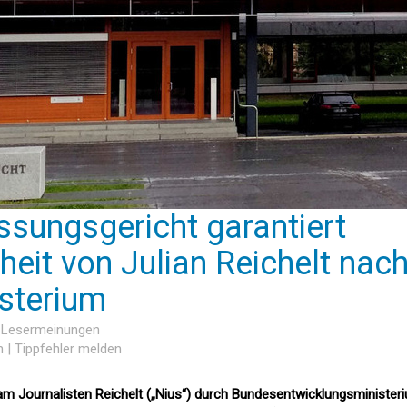
sungsgericht garantiert
heit von Julian Reichelt nac
isterium
4 Lesermeinungen
n
|
Tippfehler melden
k am Journalisten Reichelt („Nius“) durch Bundesentwicklungsminister