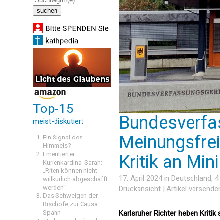
Top-15
Bundesverfas
meist-diskutiert
Meinungsfrei
Ein Signal des
Himmels?
Emeritierter
Kritik an Min
Kurienkardinal Sarah:
„Riten können nicht
17. April 2024 in
Deutschland
, 
willkürlich abgeschafft
werden“
Druckansicht
|
Artikel versende
Das Schweigen der
Bischöfe zur Causa
Spahn
Karlsruher Richter heben Kriti