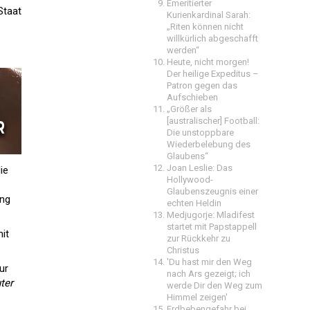
Emeritierter
Staat
Kurienkardinal Sarah:
„Riten können nicht
willkürlich abgeschafft
werden“
Heute, nicht morgen!
Der heilige Expeditus –
Patron gegen das
Aufschieben
„Größer als
[australischer] Football:
Die unstoppbare
Wiederbelebung des
Glaubens“
Joan Leslie: Das
ie
Hollywood-
Glaubenszeugnis einer
ung
echten Heldin
Medjugorje: Mladifest
startet mit Papstappell
it
zur Rückkehr zu
Christus
'Du hast mir den Weg
ur
nach Ars gezeigt; ich
ter
werde Dir den Weg zum
Himmel zeigen'
Erdbebengefahr bei