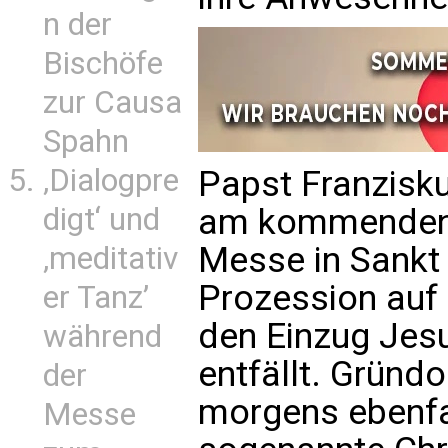
n der
Bischöfe
zur Causa
Spahn
‚Dialogpre
Papst Franzisk
digt‘ und
am kommenden 
Messe in Sankt P
‚meditativ
Prozession auf 
er Tanz’
den Einzug Jesu
während
entfällt. Gründ
der
morgens ebenfa
Messe