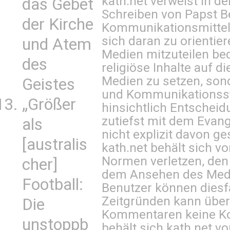
kath.net verweist in
das Gebet
Schreiben von Papst B
der Kirche
Kommunikationsmittel 
sich daran zu orientie
und Atem
Medien mitzuteilen be
des
religiöse Inhalte auf 
Medien zu setzen, sond
Geistes
und Kommunikationsst
„Größer
hinsichtlich Entscheid
zutiefst mit dem Eva
als
nicht explizit davon ge
[australis
kath.net behält sich v
Normen verletzen, den
cher]
dem Ansehen des Mediu
Football:
Benutzer können diesfa
Zeitgründen kann über
Die
Kommentaren keine Ko
unstoppb
behält sich kath.net vo