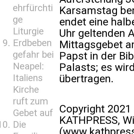
ehrfürchti
Karsamstag ber
ge
endet eine halb
Liturgie
Uhr geltenden 
Erdbeben
Mittagsgebet a
gefahr bei
Papst in der Bi
Neapel:
Palasts; es wir
Italiens
übertragen.
Kirche
ruft zum
Copyright 2021
Gebet auf
KATHPRESS, Wie
Die
(www.kathpress