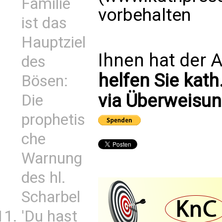
Familie
vorbehalten
ist das
Hauptziel
Ihnen hat der A
des
helfen Sie kath
Bösen:
via Überweisun
Die
prophetis
che
Warnung
des hl.
Scharbel
'Du hast