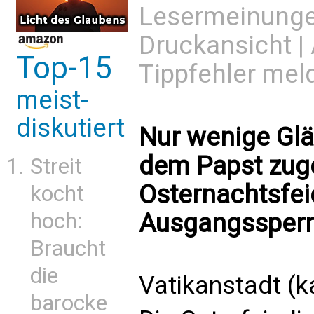
Lesermeinung
Druckansicht
|
Top-15
Tippfehler mel
meist-
diskutiert
Nur wenige Glä
dem Papst zuge
Streit
Osternachtsfei
kocht
hoch:
Ausgangssperr
Braucht
die
Vatikanstadt (k
barocke