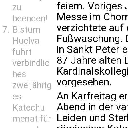
feiern. Voriges 
zu
Messe im Chor
beenden!
verzichtete auf 
Bistum
Fußwaschung. D
Huelva
in Sankt Peter e
führt
87 Jahre alten
verbindlic
Kardinalskolleg
hes
vorgesehen.
zweijährig
An Karfreitag e
es
Abend in der va
Katechu
Leiden und Ster
menat für