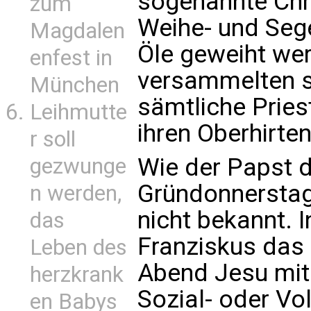
sogenannte Chr
zum
Weihe- und Seg
Magdalen
Öle geweiht we
enfest in
versammelten s
München
sämtliche Prie
Leihmutte
ihren Oberhirten
r soll
Wie der Papst 
gezwunge
Gründonnerstaga
n werden,
nicht bekannt. I
das
Franziskus das
Leben des
Abend Jesu mit 
herzkrank
Sozial- oder Vo
en Babys