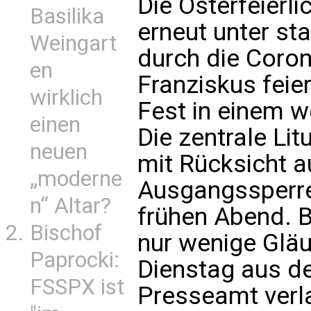
Die Osterfeierli
Basilika
erneut unter st
Weingart
durch die Coron
en
Franziskus feie
wirklich
Fest in einem w
einen
Die zentrale Lit
neuen
mit Rücksicht a
„moderne
Ausgangssperre 
n“ Altar?
frühen Abend. B
Bischof
nur wenige Glä
Paprocki:
Dienstag aus d
FSSPX ist
Presseamt verl