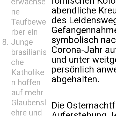
römischen Kolo
erwachse
abendliche Kreu
ne
des Leidensweg
Taufbewe
Gefangennahme
rber ein
symbolisch nach
Junge
Corona-Jahr auf
brasilianis
und unter weit
che
persönlich anw
Katholike
abgehalten.
n hoffen
auf mehr
Glaubensl
Die Osternachtfe
ehre und
Auferstehung J