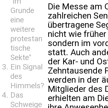
"im
Die Messe am O
Grunde
zahlreichen Sen
eine
übertragene Sege
weitere
nicht wie frühe
protestan
sondern im vor
tische
statt. Auch and
Sekte"
der Kar- und Os
Ein Signal
Zehntausende P
des
werden in der ä
Himmels?
Mitglieder des
Das
erhielten am Di
Schweige
ihre Anwesenhei