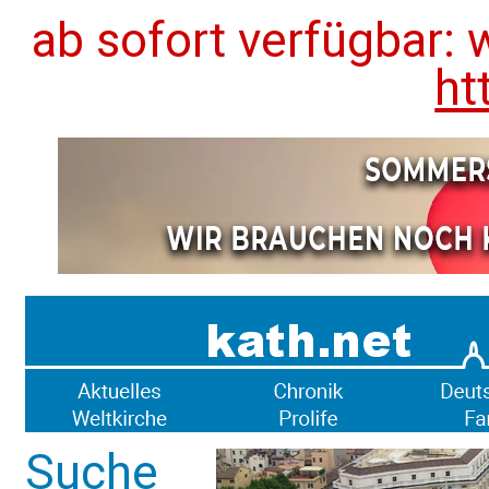
ab sofort verfügbar: 
ht
Suche