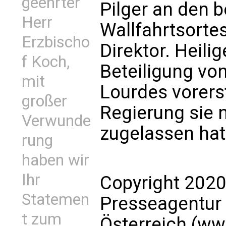
geehrter
Pilger an den 
Herr
Wallfahrtsorte
Erzbischo
Direktor. Heili
f Koch,
Beteiligung vo
mit
Lourdes vorerst
großer
Regierung sie 
Verwunde
zugelassen hat
rung
haben wir
Ihr
Copyright 2020
Statemen
Presseagentur
t zum
Österreich (ww