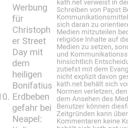
kath.net verweist in
Werbung
Schreiben von Papst B
Kommunikationsmittel 
für
sich daran zu orientie
Christoph
Medien mitzuteilen be
religiöse Inhalte auf 
er Street
Medien zu setzen, sond
Day mit
und Kommunikationsst
hinsichtlich Entscheid
dem
zutiefst mit dem Eva
heiligen
nicht explizit davon ge
kath.net behält sich v
Bonifatius
Normen verletzen, den
Erdbeben
dem Ansehen des Mediu
Benutzer können diesfa
gefahr bei
Zeitgründen kann über
Neapel:
Kommentaren keine Ko