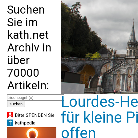
Suchen
Sie im
kath.net
Archiv in
über
70000
Artikeln:
Lourdes-He
für kleine 
offen