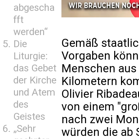
abgescha
fft
werden“
Gemäß staatli
Die
Vorgaben könn
Liturgie:
Menschen aus 
das Gebet
Kilometern kom
der Kirche
und Atem
Olivier Ribade
des
von einem "gr
Geistes
nach zwei Mona
„Sehr
würden die a