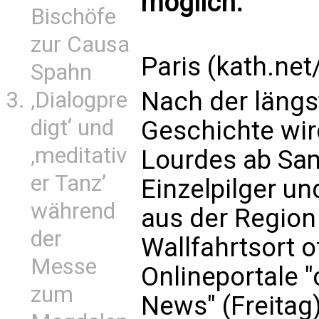
möglich.
Bischöfe
zur Causa
Paris (kath.net
Spahn
Nach der längs
‚Dialogpre
digt‘ und
Geschichte wir
‚meditativ
Lourdes ab Sam
er Tanz’
Einzelpilger un
während
aus der Regio
der
Wallfahrtsort o
Messe
Onlineportale "
zum
News" (Freitag)