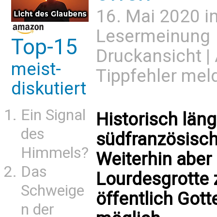
16. Mai 2020 i
Lesermeinung
Top-15
Druckansicht
|
meist-
Tippfehler mel
diskutiert
Ein Signal
Historisch län
des
südfranzösisch
Himmels?
Weiterhin aber
Das
Lourdesgrotte 
Schweige
öffentlich Gott
n der