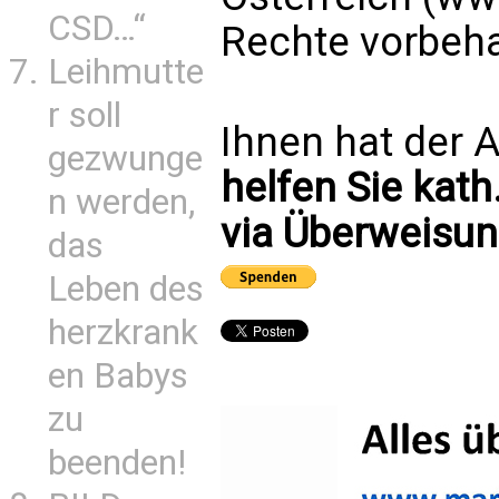
CSD…“
Rechte vorbeha
Leihmutte
r soll
Ihnen hat der A
gezwunge
helfen Sie kath
n werden,
via Überweisun
das
Leben des
herzkrank
en Babys
zu
beenden!