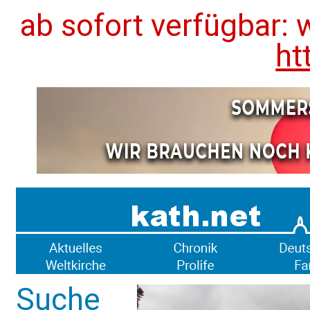
ab sofort verfügbar: 
ht
Suche