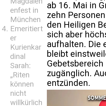
Magdalen
ab 16. Mai in 
enfest in
zehn Personen
München
den Heiligen B
Emeritiert
sich aber höch
er
aufhalten. Die 
Kurienkar
bleibt einstwei
dinal
Gebetsbereich 
Sarah:
zugänglich. Au
„Riten
entzünden.
können
nicht
willkürlich