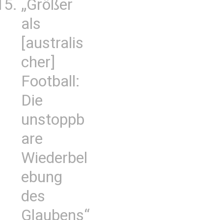
„Größer
als
[australis
cher]
Football:
Die
unstoppb
are
Wiederbel
ebung
des
Glaubens“