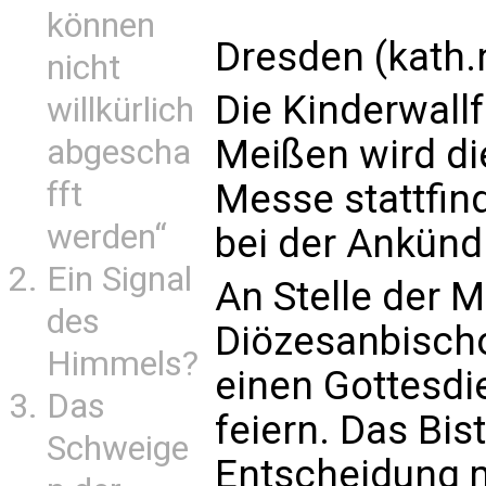
können
Dresden (kath.
nicht
Die Kinderwall
willkürlich
Meißen wird di
abgescha
fft
Messe stattfin
werden“
bei der Ankünd
Ein Signal
An Stelle der 
des
Diözesanbisch
Himmels?
einen Gottesdi
Das
feiern. Das Bi
Schweige
Entscheidung 