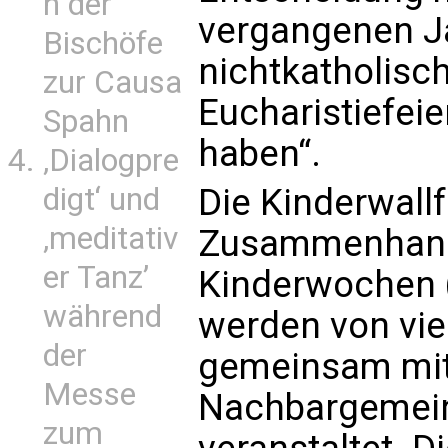
n der
vergangenen Ja
Bischöfe
nichtkatholisch
zur Causa
Eucharistiefeie
Spahn
haben“.
‚Dialogpre
digt‘ und
Die Kinderwall
‚meditativ
Zusammenhang 
er Tanz’
Kinderwochen 
während
werden von vi
der
gemeinsam mit
Messe
Nachbargemei
zum