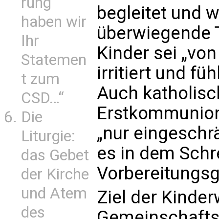
rung
begleitet und w
haben wir
überwiegende T
Ihr
Kinder sei „von
Statemen
irritiert und f
t zum
Auch katholisc
CSD…“
Erstkommunion 
Die
„nur eingeschr
Liturgie:
es in dem Schr
das Gebet
Vorbereitungsg
der Kirche
und Atem
Ziel der Kinderw
des
Gemeinschafts