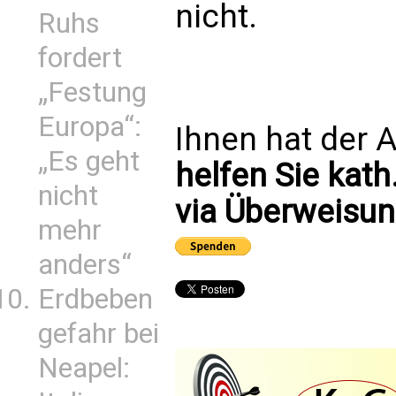
nicht.
Ruhs
fordert
„Festung
Europa“:
Ihnen hat der A
„Es geht
helfen Sie kath
nicht
via Überweisun
mehr
anders“
Erdbeben
gefahr bei
Neapel: