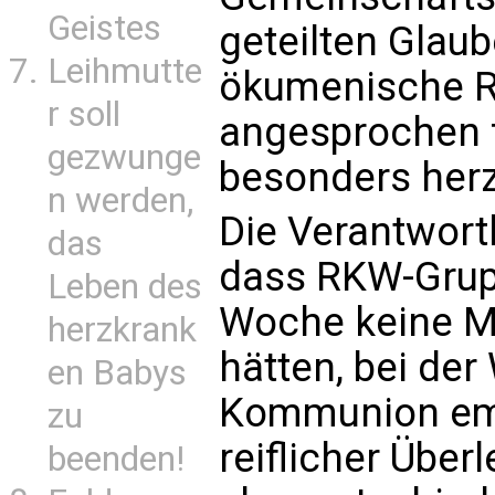
Geistes
geteilten Glaub
Leihmutte
ökumenische 
r soll
angesprochen f
gezwunge
besonders herz
n werden,
Die Verantwort
das
dass RKW-Grup
Leben des
Woche keine M
herzkrank
hätten, bei der
en Babys
Kommunion emp
zu
reiflicher Über
beenden!