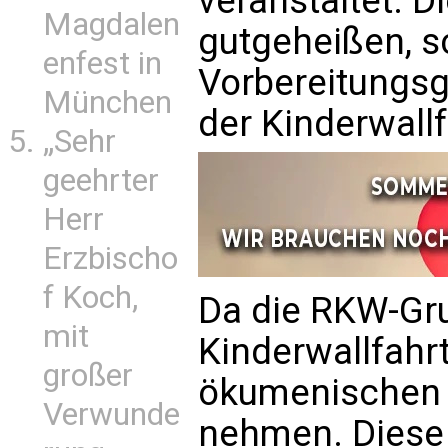
veranstaltet. 
Magdalen
gutgeheißen, sc
enfest in
Vorbereitungsg
München
der Kinderwallf
„Sehr
geehrter
Herr
Erzbischo
f Koch,
Da die RKW-Gru
mit
Kinderwallfahrt
großer
ökumenischen 
Verwunde
nehmen. Diese f