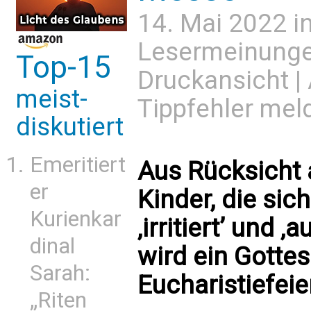
14. Mai 2022 i
Lesermeinung
Top-15
Druckansicht
|
meist-
Tippfehler mel
diskutiert
Emeritiert
Aus Rücksicht 
er
Kinder, die sic
Kurienkar
‚irritiert’ und 
dinal
wird ein Gotte
Sarah:
Eucharistiefeie
„Riten