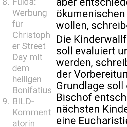
aber entschied
Fulda:
Werbung
ökumenischen 
für
wollen, schreib
Christoph
Die Kinderwall
er Street
soll evaluiert 
Day mit
werden, schrei
dem
der Vorbereitu
heiligen
Grundlage sol
Bonifatius
Bischof entsch
BILD-
nächsten Kinde
Komment
eine Eucharisti
atorin