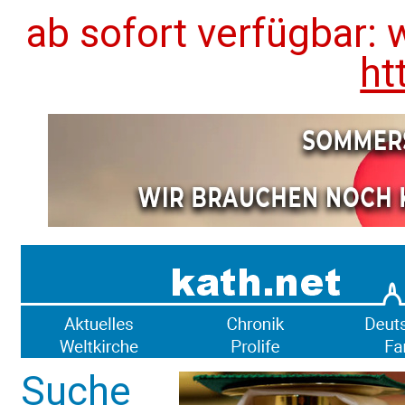
ab sofort verfügbar: 
ht
Suche