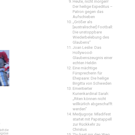
Heute, nicht morgen!
Der heilige Expeditus –
Patron gegen das
Aufschieben
„Größer als
[australischer] Football:
Die unstoppbare
Wiederbelebung des
Glaubens“
Joan Leslie: Das
Hollywood-
Glaubenszeugnis einer
echten Heldin
Eine mächtige
Fürsprecherin für
Ehepaare: Die heilige
Birgitta von Schweden
Emeritierter
Kurienkardinal Sarah:
„Riten können nicht
willkürlich abgeschafft
werden“
Medjugorje: Mladifest
startet mit Papstappell
e
zur Rückkehr zu
Christus
dt die
igiöse
'Du hast mir den Weg