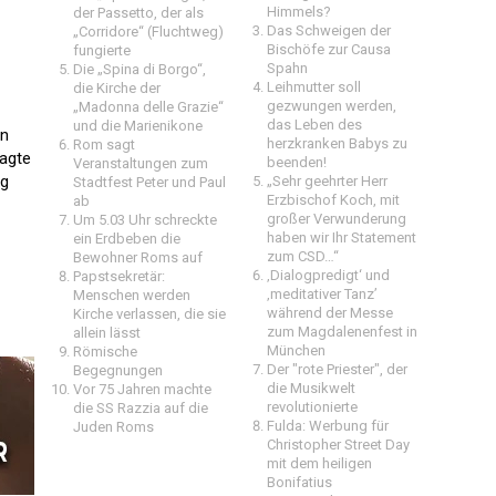
Himmels?
der Passetto, der als
Das Schweigen der
„Corridore“ (Fluchtweg)
Bischöfe zur Causa
fungierte
Spahn
Die „Spina di Borgo“,
Leihmutter soll
die Kirche der
gezwungen werden,
„Madonna delle Grazie“
das Leben des
und die Marienikone
en
herzkranken Babys zu
Rom sagt
sagte
beenden!
Veranstaltungen zum
ng
„Sehr geehrter Herr
Stadtfest Peter und Paul
Erzbischof Koch, mit
ab
großer Verwunderung
Um 5.03 Uhr schreckte
haben wir Ihr Statement
ein Erdbeben die
zum CSD…“
Bewohner Roms auf
‚Dialogpredigt‘ und
Papstsekretär:
‚meditativer Tanz’
Menschen werden
während der Messe
Kirche verlassen, die sie
zum Magdalenenfest in
allein lässt
München
Römische
Der "rote Priester", der
Begegnungen
die Musikwelt
Vor 75 Jahren machte
revolutionierte
die SS Razzia auf die
Fulda: Werbung für
Juden Roms
Christopher Street Day
mit dem heiligen
Bonifatius