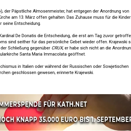
o), der Päpstliche Almosenmeister, hat entgegen der Anordnung von
 Kirche am 13. März offen gehalten. Das Zuhause muss für die Kinder
er seine Entscheidung.
Kardinal De Donatis die Entscheidung, die erst am Tag zuvor getroff
oms sind seither für das persönliche Gebet wieder offen. Krajewski 
g der Schließung gegenüber
CRUX
, er habe sich nicht an die Anordnu
itularkirche Santa Maria Immacolata geöffnet.
aschismus in Italien oder während der Russischen oder Sowjetischen
Kirchen geschlossen gewesen, erinnerte Krajewski.