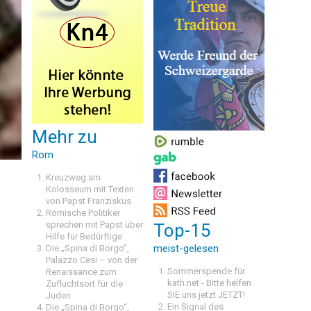
Mehr zu
Rom
s
Kreuzweg am
Kolosseum mit Texten
von Papst Franziskus
Römische Politiker
sprechen mit Papst über
Top-15
Hilfe für Bedürftige
meist-gelesen
Die „Spina di Borgo“,
Palazzo Cesi – von der
Sommerspende für
Renaissance zum
kath.net - Bitte helfen
Zufluchtsort für die
SIE uns jetzt JETZT!
Juden
Ein Signal des
Die „Spina di Borgo“,