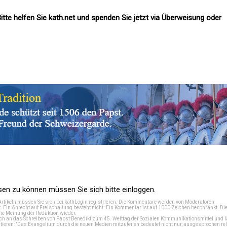
itte helfen Sie kath.net und spenden Sie jetzt via Überweisung oder
n zu können müssen Sie sich bitte einloggen.
Artikeln müssen Sie sich bei
kathLogin registrieren
. Die Kommentare werden von Moderatoren
t. Ein Anrecht auf Freischaltung besteht nicht. Ein Kommentar ist auf 1000 Zeichen beschränkt. Di
e Meinung der Redaktion wieder.
 an das Schreiben von Papst Benedikt zum 45. Welttag der Sozialen Kommunikationsmittel und lä
tieren: "Das Evangelium durch die neuen Medien mitzuteilen bedeutet nicht nur, ausgesprochen rel