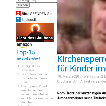
Top-15
Kirchensperr
meist-diskutiert
für Kinder im
Ein Signal des
Himmels?
Das Schweigen der
18. März 2020 in
Weltkirche
, 2
Bischöfe zur Causa
Druckansicht
|
Artikel versende
Spahn
‚Dialogpredigt‘ und
‚meditativer Tanz’
Rom: Trotz der kurzfristigen An
während der Messe
Almosenmeister seine Titularki
zum Magdalenenfest in
München