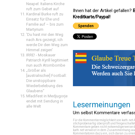
Neapel: Italiens Kirche
ruft zum Gebet auf
Ihnen hat der Artikel gefallen?
B
Kardinal Burke ruft zu
Kreditkarte/Paypal!
Einsatz für Ehe und
Familie auf – bis zum
Martyrium
'Du hast mir den Weg
nach Ars gezeigt; ich
werde Dir den Weg zum
Himmel zeigen'
IRRE! - Moskauer
Patriarch Kyrill legitimiert
nun auch Atombombe
„Größer als
[australischer] Football:
Die unstoppbare
Wiederbelebung des
Glaubens“
Mladifest in Medjugorje
endet mit Sendung in
Lesermeinungen
alle Welt
Um selbst Kommentare verfasse
Für die Kommentiermöglichkeit von kath.net-
stichprobenartig überprüft und freigeschalte
Kommentare geben nicht notwendigerweise di
kath.net verweist in dem Zusammenhang auch
Kommentatoren dazu ein, sich daran zu orien