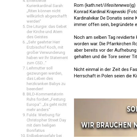
Emeritierter
Rom (kath.net/
lifesitenews
/jg)
Kurienkardinal Sarah:
„Riten können nicht
Konrad Kardinal Krajewski (Fot
willkürlich abgeschafft
Kardinalvikar De Donatis seine
werden“
immer offen sein, begründete 
Die Liturgie: das Gebet
der Kirche und Atem
Noch am selben Tag revidierte 
des Geistes
„Sehr geehrter Herr
worden war. Die Pfarrkirchen R
Erzbischof Koch, mit
aber bereits vor der Aufhebun
großer Verwunderung
gehalten und die Tore seiner T
haben wir Ihr Statement
zum CSD…“
Leihmutter soll
Nicht einmal in der Zeit des F
gezwungen werden,
Herrschaft in Polen seien die 
das Leben des
herzkranken Babys zu
beenden!
BILD-Kommentatorin
Ruhs fordert „Festung
Europa“: „Es geht nicht
mehr anders“
Fulda: Werbung für
Christopher Street Day
mit dem heiligen
Bonifatius
Erdbebengefahr bei