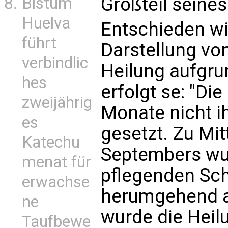
Großteil seines
Bistum
Huelva
Entschieden wi
führt
Darstellung von
verbindlic
Heilung aufgr
hes
erfolgt se: "Di
zweijährig
Monate nicht i
es
gesetzt. Zu Mit
Katechu
Septembers wu
menat für
pflegenden Sc
erwachse
herumgehend an
ne
wurde die Heil
Taufbewe