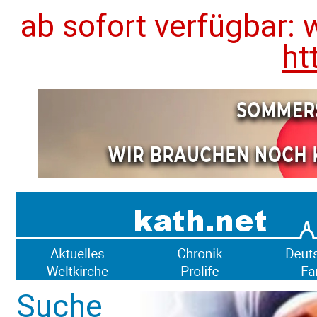
ab sofort verfügbar: 
ht
Suche