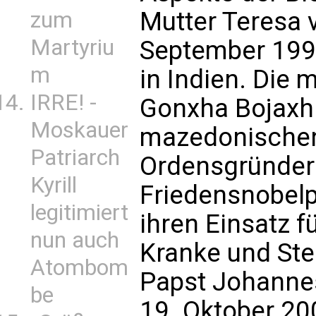
Mutter Teresa 
zum
Martyriu
September 1997
m
in Indien. Die
IRRE! -
Gonxha Bojaxhi
Moskauer
mazedonischen
Patriarch
Ordensgründer
Kyrill
Friedensnobelp
legitimiert
ihren Einsatz 
nun auch
Kranke und Ste
Atombom
Papst Johannes
be
19. Oktober 20