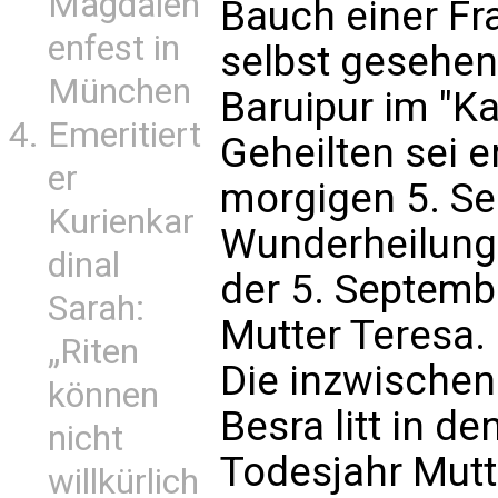
Magdalen
Bauch einer Fr
enfest in
selbst gesehen"
München
Baruipur im "Ka
Emeritiert
Geheilten sei e
er
morgigen 5. Se
Kurienkar
Wunderheilung 
dinal
der 5. Septemb
Sarah:
Mutter Teresa.
„Riten
Die inzwischen
können
Besra litt in d
nicht
Todesjahr Mutt
willkürlich