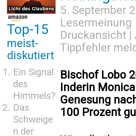
5. September 
Lesermeinung
Top-15
Druckansicht
|
meist-
Tippfehler mel
diskutiert
Ein Signal
Bischof Lobo 2
des
Inderin Monica
Himmels?
Genesung nach
Das
100 Prozent gu
Schweige
n der