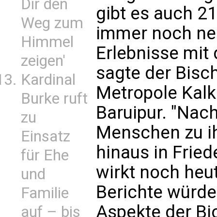
Dir den
gibt es auch 2
Weg zum
immer noch neu
Himmel
Erlebnisse mit
zeigen'
sagte der Bisch
Kardinal
Metropole Kalk
Burke ruft
Baruipur. "Nac
zu
Menschen zu i
Einsatz
hinaus in Fried
für Ehe
wirkt noch heu
und
Berichte würde
Familie
Aspekte der Bi
auf – bis