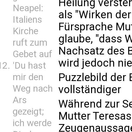
Heilung verste
Neapel:
als "Wirken der
Italiens
Fürsprache Mutt
Kirche
glaube, "dass 
ruft zum
Nachsatz des Bi
Gebet auf
wird jedoch ni
'Du hast
Puzzlebild der
mir den
vollständiger
Weg nach
Ars
Während zur Se
gezeigt;
Mutter Teresas
ich werde
Zeugenaussag