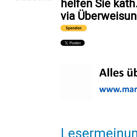
helfen Sie kath
via Überweisun
Lesermeinu