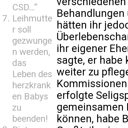
verschiedene
CSD…“
Behandlungen u
Leihmutte
hätten ihr jedo
r soll
Überlebenscha
gezwunge
ihr eigener Eh
n werden,
sagte, er habe 
das
weiter zu pfleg
Leben des
Kommissionen 
herzkrank
erfolgte Selig
en Babys
gemeinsamen K
zu
können, habe B
beenden!