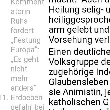
Komment
Heilung selig- 
atorin
heiliggesproc
Ruhs
arm gelebt und 
fordert
Vorsehung verl
„Festung
Europa“:
Einen deutlich
„Es geht
Volksgruppe de
nicht
zugehörige Inde
mehr
Glaubensleben
anders“
sie Animistin, j
Erdbeben
katholischen Gl
gefahr bei