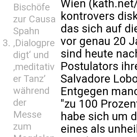
Wien (kath.net
Bischöfe
kontrovers dis
zur Causa
das sich auf di
Spahn
vor genau 20 J
‚Dialogpre
sind heute na
digt‘ und
Postulators ihr
‚meditativ
Salvadore Lobo
er Tanz’
Entgegen manch
während
der
"zu 100 Prozen
Messe
habe sich um d
zum
eines als unhe