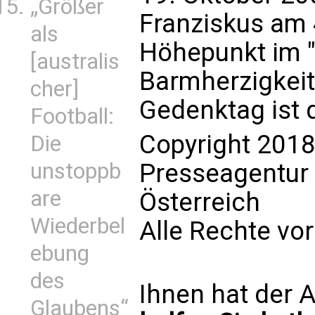
„Größer
Franziskus am 
als
Höhepunkt im "
[australis
Barmherzigkeit" 
cher]
Gedenktag ist 
Football:
Copyright 2018
Die
Presseagentur
unstoppb
are
Österreich
Wiederbel
Alle Rechte vo
ebung
des
Ihnen hat der A
Glaubens“