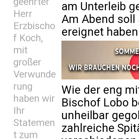
geehrter
am Unterleib ge
Herr
Am Abend soll 
Erzbischo
ereignet haben
f Koch,
mit
großer
Verwunde
rung
Wie der eng mit
haben wir
Bischof Lobo b
Ihr
unheilbar gego
Statemen
zahlreiche Spit
t zum