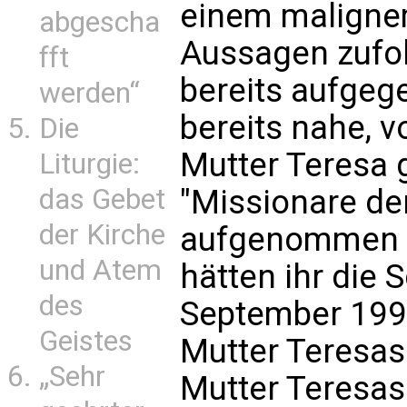
einem malignem
abgescha
Aussagen zufol
fft
bereits aufgeg
werden“
bereits nahe, 
Die
Mutter Teresa
Liturgie:
"Missionare de
das Gebet
der Kirche
aufgenommen w
und Atem
hätten ihr die
des
September 199
Geistes
Mutter Teresas
„Sehr
Mutter Teresas 