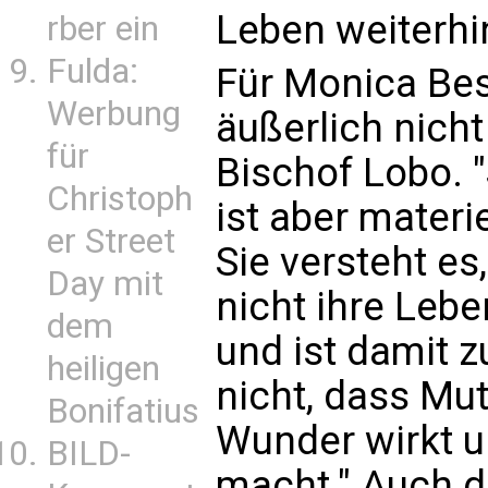
Leben weiterhi
rber ein
Fulda:
Für Monica Bes
Werbung
äußerlich nicht
für
Bischof Lobo. "
Christoph
ist aber materi
er Street
Sie versteht e
Day mit
nicht ihre Le
dem
und ist damit z
heiligen
nicht, dass Mut
Bonifatius
Wunder wirkt u
BILD-
macht." Auch d