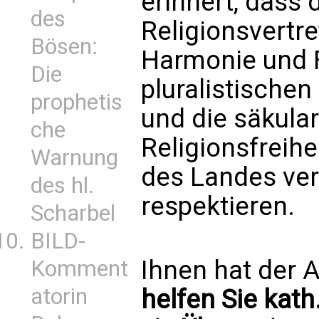
erinnert, dass 
des
Religionsvertre
Bösen:
Harmonie und F
Die
pluralistischen
prophetis
und die säkula
che
Religionsfreihe
Warnung
des Landes ver
des hl.
respektieren.
Scharbel
BILD-
Ihnen hat der A
Komment
atorin
helfen Sie kath