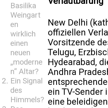
Verlautbarung
Basilika
Weingart
New Delhi (kath
en
offiziellen Verl
wirklich
Vorsitzende de
einen
Telugu, Erzbis
neuen
Hydearabad, di
„moderne
Andhra Prades
n“ Altar?
Ein Signal
entsprechend
des
ein TV-Sender 
Himmels?
eine beleidige