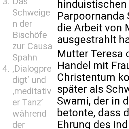
Das
hinduistischen
Schweige
Parpoornanda S
n der
die Arbeit von 
Bischöfe
ausgestrahlt ha
zur Causa
Mutter Teresa 
Spahn
Handel mit Frau
‚Dialogpre
Christentum kon
digt‘ und
später als Schw
‚meditativ
Swami, der in
er Tanz’
betonte, dass 
während
Ehrung des ind
der