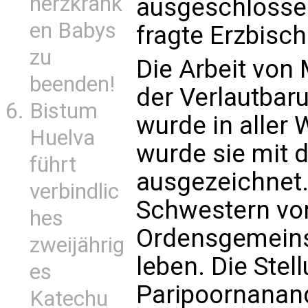
herzkrank
ausgeschlosse
en Babys
fragte Erzbisch
zu
Die Arbeit von 
beenden!
der Verlautbaru
Bistum
wurde in aller
Huelva
wurde sie mit 
führt
ausgezeichnet.
verbindlic
Schwestern von
hes
Ordensgemeins
zweijährig
leben. Die Ste
es
Paripoornanan
Katechu