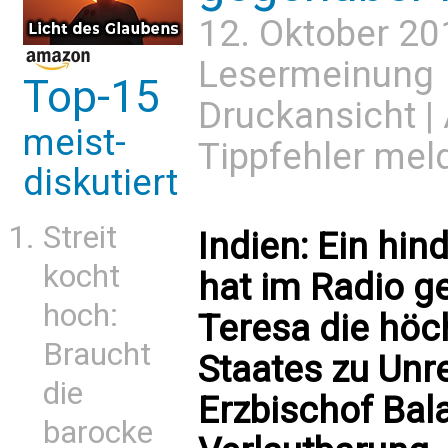
12. Oktober 20
Lesermeinung
Top-15
Druckansicht
|
meist-
Tippfehler mel
diskutiert
Streit
Indien: Ein hin
kocht
hat im Radio g
hoch:
Teresa die höc
Braucht
Staates zu Unre
die
Erzbischof Bala 
barocke