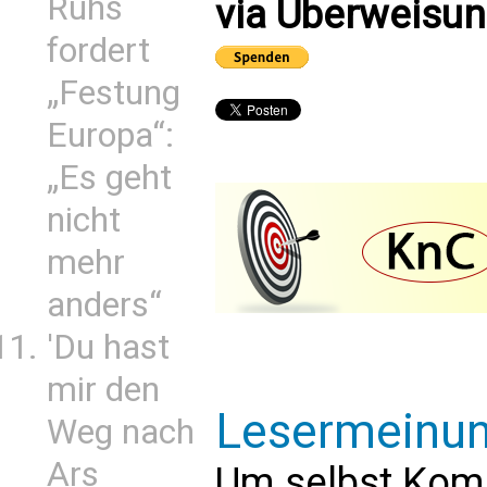
Ruhs
via Überweisun
fordert
„Festung
Europa“:
„Es geht
nicht
mehr
anders“
'Du hast
mir den
Lesermeinu
Weg nach
Ars
Um selbst Kom