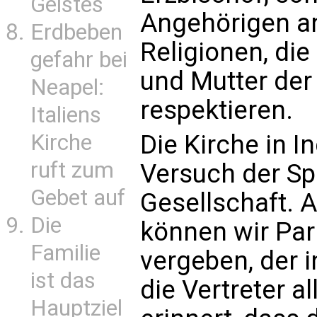
Geistes
Angehörigen a
Erdbeben
Religionen, die
gefahr bei
und Mutter de
Neapel:
respektieren.
Italiens
Die Kirche in In
Kirche
ruft zum
Versuch der Sp
Gebet auf
Gesellschaft. 
Die
können wir Pa
Familie
vergeben, de
ist das
die Vertreter a
Hauptziel