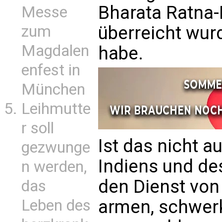
Bharata Ratna-
Messe
überreicht wur
zum
Magdalen
habe.
enfest in
München
Leihmutte
r soll
Ist das nicht 
gezwunge
Indiens und de
n werden,
den Dienst von
das
armen, schwerk
Leben des