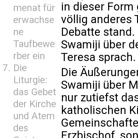
in dieser Form 
menat für
völlig anderes
erwachse
Debatte stand. 
ne
Swamiji über d
Taufbewe
rber ein
Teresa sprach.
Die
Die Äußerung
Liturgie:
Swamiji über M
das Gebet
nur zutiefst d
der Kirche
katholischen Ki
und Atem
Gemeinschaften 
des
Erzbischof, so