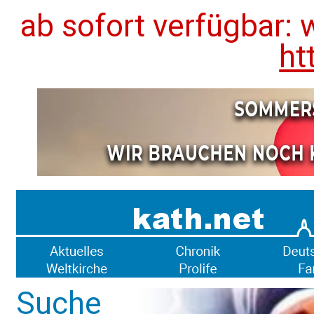
ab sofort verfügbar: 
ht
Suche