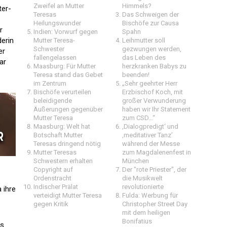
Zweifel an Mutter
Himmels?
ter-
Teresas
Das Schweigen der
Heilungswunder
Bischöfe zur Causa
r
Indien: Vorwurf gegen
Spahn
erin
Mutter Teresa-
Leihmutter soll
Schwester
gezwungen werden,
er
fallengelassen
das Leben des
ar
Maasburg: Für Mutter
herzkranken Babys zu
Teresa stand das Gebet
beenden!
im Zentrum
„Sehr geehrter Herr
Bischöfe verurteilen
Erzbischof Koch, mit
beleidigende
großer Verwunderung
Äußerungen gegenüber
haben wir Ihr Statement
Mutter Teresa
zum CSD…“
Maasburg: Welt hat
‚Dialogpredigt‘ und
Botschaft Mutter
‚meditativer Tanz’
Teresas dringend nötig
während der Messe
Mutter Teresas
zum Magdalenenfest in
Schwestern erhalten
München
Copyright auf
Der "rote Priester", der
Ordenstracht
die Musikwelt
Indischer Prälat
revolutionierte
 ihre
verteidigt Mutter Teresa
Fulda: Werbung für
gegen Kritik
Christopher Street Day
mit dem heiligen
Bonifatius
fs