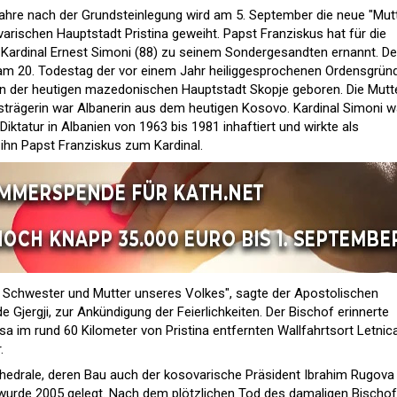
Jahre nach der Grundsteinlegung wird am 5. September die neue "Mut
arischen Hauptstadt Pristina geweiht. Papst Franziskus hat für die
n Kardinal Ernest Simoni (88) zu seinem Sondergesandten ernannt. De
 am 20. Todestag der vor einem Jahr heiliggesprochenen Ordensgründ
 in der heutigen mazedonischen Hauptstadt Skopje geboren. Die Mutt
strägerin war Albanerin aus dem heutigen Kosovo. Kardinal Simoni w
tatur in Albanien von 1963 bis 1981 inhaftiert und wirkte als
 ihn Papst Franziskus zum Kardinal.
r, Schwester und Mutter unseres Volkes", sagte der Apostolischen
e Gjergji, zur Ankündigung der Feierlichkeiten. Der Bischof erinnerte
a im rund 60 Kilometer von Pristina entfernten Wallfahrtsort Letnica
.
thedrale, deren Bau auch der kosovarische Präsident Ibrahim Rugova
 wurde 2005 gelegt. Nach dem plötzlichen Tod des damaligen Bischo