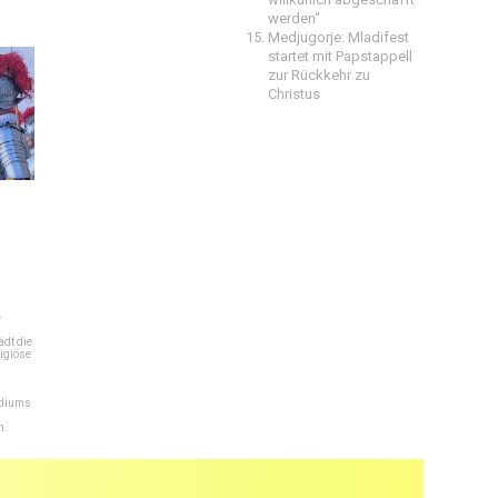
werden“
Medjugorje: Mladifest
startet mit Papstappell
zur Rückkehr zu
Christus
e
dt die
igiöse
ediums
n.