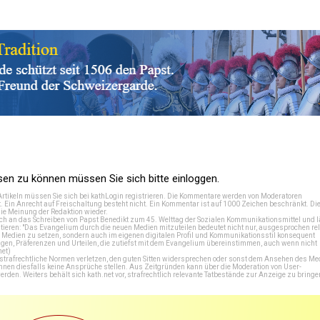
n zu können müssen Sie sich bitte einloggen.
Artikeln müssen Sie sich bei
kathLogin registrieren
. Die Kommentare werden von Moderatoren
t. Ein Anrecht auf Freischaltung besteht nicht. Ein Kommentar ist auf 1000 Zeichen beschränkt. Di
e Meinung der Redaktion wieder.
 an das Schreiben von Papst Benedikt zum 45. Welttag der Sozialen Kommunikationsmittel und lä
tieren: "Das Evangelium durch die neuen Medien mitzuteilen bedeutet nicht nur, ausgesprochen rel
en Medien zu setzen, sondern auch im eigenen digitalen Profil und Kommunikationsstil konsequent
en, Präferenzen und Urteilen, die zutiefst mit dem Evangelium übereinstimmen, auch wenn nicht
net
)
e strafrechtliche Normen verletzen, den guten Sitten widersprechen oder sonst dem Ansehen des M
önnen diesfalls keine Ansprüche stellen. Aus Zeitgründen kann über die Moderation von User-
en. Weiters behält sich kath.net vor, strafrechtlich relevante Tatbestände zur Anzeige zu bringe