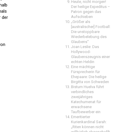
Heute, nicht morgen!
halb
Der heilige Expeditus –
mals
Patron gegen das
Aufschieben
r der
„Größer als
[australischer] Football:
Die unstoppbare
Wiederbelebung des
Glaubens“
von
Joan Leslie: Das
Hollywood-
Glaubenszeugnis einer
echten Heldin
Eine mächtige
Fürsprecherin für
Ehepaare: Die heilige
Birgitta von Schweden
Bistum Huelva führt
verbindliches
zweijähriges
Katechumenat für
erwachsene
Taufbewerber ein
Emeritierter
Kurienkardinal Sarah:
„Riten können nicht
willkürlich abgeschafft