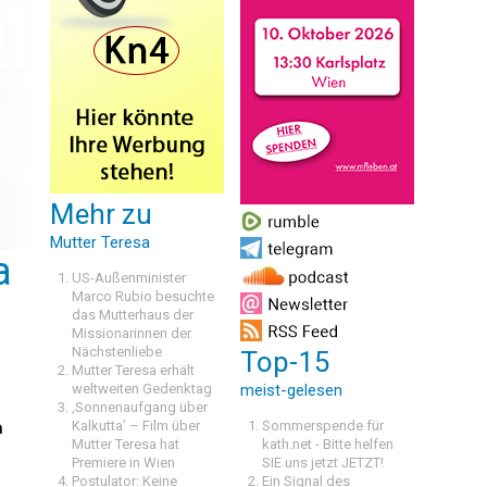
Mehr zu
Mutter Teresa
a
US-Außenminister
Marco Rubio besuchte
das Mutterhaus der
Missionarinnen der
Nächstenliebe
Top-15
Mutter Teresa erhält
weltweiten Gedenktag
meist-gelesen
‚Sonnenaufgang über
Kalkutta’ – Film über
Sommerspende für
n
Mutter Teresa hat
kath.net - Bitte helfen
Premiere in Wien
SIE uns jetzt JETZT!
Postulator: Keine
Ein Signal des