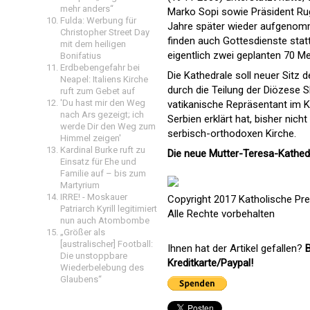
mehr anders“
Marko Sopi sowie Präsident Rug
Fulda: Werbung für
Jahre später wieder aufgenomm
Christopher Street Day
finden auch Gottesdienste statt
mit dem heiligen
eigentlich zwei geplanten 70 M
Bonifatius
Erdbebengefahr bei
Die Kathedrale soll neuer Sitz 
Neapel: Italiens Kirche
durch die Teilung der Diözese S
ruft zum Gebet auf
'Du hast mir den Weg
vatikanische Repräsentant im K
nach Ars gezeigt; ich
Serbien erklärt hat, bisher nic
werde Dir den Weg zum
serbisch-orthodoxen Kirche.
Himmel zeigen'
Kardinal Burke ruft zu
Die neue Mutter-Teresa-Kathed
Einsatz für Ehe und
Familie auf – bis zum
Martyrium
IRRE! - Moskauer
Copyright 2017 Katholische Pr
Patriarch Kyrill legitimiert
Alle Rechte vorbehalten
nun auch Atombombe
„Größer als
[australischer] Football:
Ihnen hat der Artikel gefallen?
B
Die unstoppbare
Kreditkarte/Paypal!
Wiederbelebung des
Glaubens“