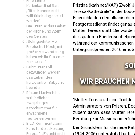
Emeritierter
Pristina (kath.net/KAP) Zwölf 
Kurienkardinal Sarah:
„Riten können nicht
Teresa-Kathedrale" in der kosov
willkürlich abgeschafft
Feierlichkeiten den albanische
werden“
Festgottesdienst findet genau
Die Liturgie: das Gebet
Mutter Teresa statt. Sie wurde
der Kirche und Atem
der späteren Friedensnobelprei
des Geistes
„Sehr geehrter Herr
während der kommunistischen Dik
Erzbischof Koch, mit
Untergrundpriester; 2016 erhob
großer Verwunderung
haben wir Ihr Statement
zum CSD…“
Leihmutter soll
gezwungen werden,
das Leben des
herzkranken Babys zu
beenden!
Bistum Huelva führt
verbindliches
"Mutter Teresa ist eine Tochte
zweijähriges
Administrators von Prizren, Dod
Katechumenat für
zudem daran, dass Mutter Teres
erwachsene
Berufung zur Missionarin erfuhr
Taufbewerber ein
BILD-Kommentatorin
Der Grundstein für die neue Ka
Ruhs fordert „Festung
(1944-2006) unterstützt hatte,
Europa“: „Es geht nicht