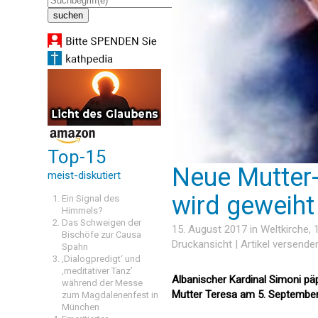
Top-15
Neue Mutter-
meist-diskutiert
wird geweiht
Ein Signal des
Himmels?
Das Schweigen der
15. August 2017 in
Weltkirche
,
Bischöfe zur Causa
Druckansicht
|
Artikel versende
Spahn
‚Dialogpredigt‘ und
‚meditativer Tanz’
Albanischer Kardinal Simoni pä
während der Messe
Mutter Teresa am 5. September
zum Magdalenenfest in
München