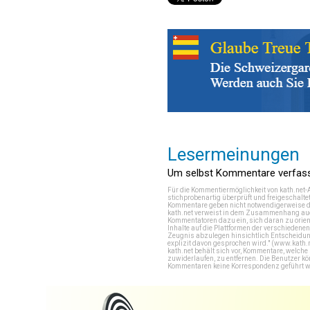
Lesermeinungen
Um selbst Kommentare verfasse
Für die Kommentiermöglichkeit von kath.net-
stichprobenartig überprüft und freigeschalte
Kommentare geben nicht notwendigerweise di
kath.net verweist in dem Zusammenhang auch
Kommentatoren dazu ein, sich daran zu orien
Inhalte auf die Plattformen der verschieden
Zeugnis abzulegen hinsichtlich Entscheidung
explizit davon gesprochen wird." (
www.kath.
kath.net behält sich vor, Kommentare, welch
zuwiderlaufen, zu entfernen. Die Benutzer k
Kommentaren keine Korrespondenz geführt werd