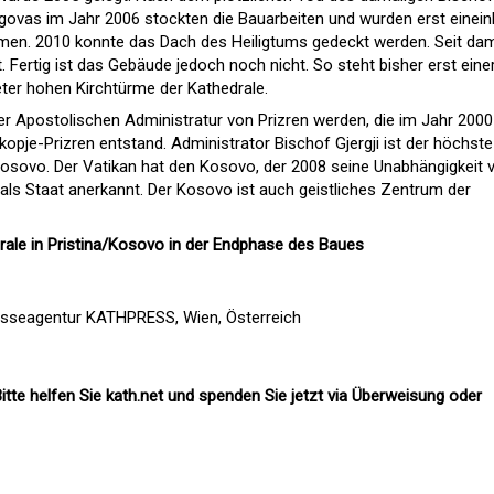
ovas im Jahr 2006 stockten die Bauarbeiten und wurden erst einein
en. 2010 konnte das Dach des Heiligtums gedeckt werden. Seit da
. Fertig ist das Gebäude jedoch noch nicht. So steht bisher erst eine
eter hohen Kirchtürme der Kathedrale.
der Apostolischen Administratur von Prizren werden, die im Jahr 2000
kopje-Prizren entstand. Administrator Bischof Gjergji ist der höchste
osovo. Der Vatikan hat den Kosovo, der 2008 seine Unabhängigkeit 
ht als Staat anerkannt. Der Kosovo ist auch geistliches Zentrum der
rale in Pristina/Kosovo in der Endphase des Baues
esseagentur KATHPRESS, Wien, Österreich
itte helfen Sie kath.net und spenden Sie jetzt via Überweisung oder