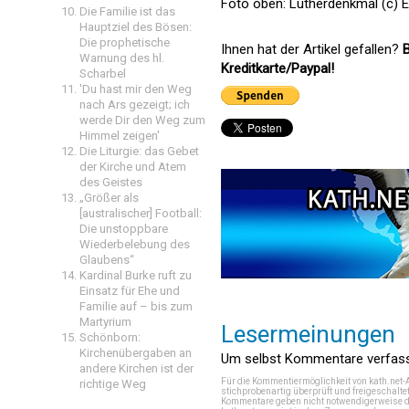
Foto oben: Lutherdenkmal (c) 
Die Familie ist das
Hauptziel des Bösen:
Die prophetische
Ihnen hat der Artikel gefallen?
B
Warnung des hl.
Kreditkarte/Paypal!
Scharbel
'Du hast mir den Weg
nach Ars gezeigt; ich
werde Dir den Weg zum
Himmel zeigen'
Die Liturgie: das Gebet
der Kirche und Atem
des Geistes
„Größer als
[australischer] Football:
Die unstoppbare
Wiederbelebung des
Glaubens“
Kardinal Burke ruft zu
Einsatz für Ehe und
Familie auf – bis zum
Martyrium
Lesermeinungen
Schönborn:
Kirchenübergaben an
Um selbst Kommentare verfasse
andere Kirchen ist der
Für die Kommentiermöglichkeit von kath.net-
richtige Weg
stichprobenartig überprüft und freigeschalte
Kommentare geben nicht notwendigerweise di