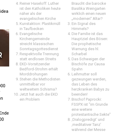
Reiner Haseloff: Luther
Braucht die barocke
ist den Katholiken heute
Basilika Weingarten
 idea
näher als der
wirklich einen neuen
evangelischen Kirche
„modernen“ Altar?
Kunstaktion: Plastikmüll
Ein Signal des
in Taufbecken
Himmels?
Evangelische
Die Familie ist das
Kirchengemeinde
Hauptziel des Bösen:
streicht klassischen
Die prophetische
Sonntagsgottesdienst
Warnung des hl.
Respektvolle Trennung
Scharbel
statt endlosen Streits
Das Schweigen der
EKD-Vorsitzender
Bischöfe zur Causa
Bedford-Strohm erhält
Spahn
Morddrohungen
Leihmutter soll
Stehen die Methodisten
gezwungen werden,
unmittelbar vor
das Leben des
000
weltweitem Schisma?
herzkranken Babys zu
r
Jetzt hat auch die EKD
beenden!
en
ein Problem
Bischof Paprocki:
FSSPX ist "im Grunde
eine weitere
 Ende
protestantische Sekte"
00
‚Dialogpredigt‘ und
‚meditativer Tanz’
während der Messe