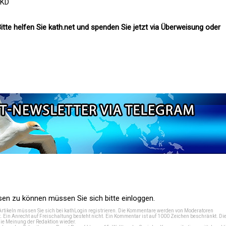
EKD
itte helfen Sie kath.net und spenden Sie jetzt via Überweisung oder
n zu können müssen Sie sich bitte einloggen.
Artikeln müssen Sie sich bei
kathLogin registrieren
. Die Kommentare werden von Moderatoren
t. Ein Anrecht auf Freischaltung besteht nicht. Ein Kommentar ist auf 1000 Zeichen beschränkt. Di
e Meinung der Redaktion wieder.