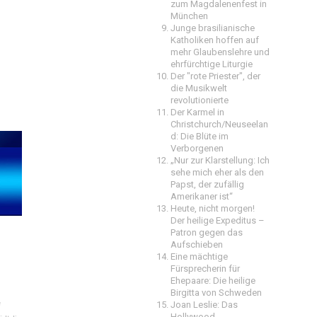
zum Magdalenenfest in
München
Junge brasilianische
Katholiken hoffen auf
mehr Glaubenslehre und
ehrfürchtige Liturgie
Der "rote Priester", der
die Musikwelt
revolutionierte
Der Karmel in
Christchurch/Neuseelan
d: Die Blüte im
Verborgenen
„Nur zur Klarstellung: Ich
sehe mich eher als den
Papst, der zufällig
Amerikaner ist“
Heute, nicht morgen!
Der heilige Expeditus –
Patron gegen das
Aufschieben
Eine mächtige
Fürsprecherin für
Ehepaare: Die heilige
Birgitta von Schweden
e
Joan Leslie: Das
Hollywood-