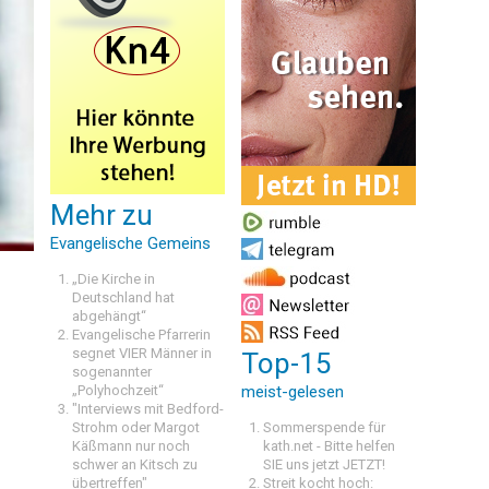
Mehr zu
Evangelische Gemeins
„Die Kirche in
Deutschland hat
abgehängt“
Evangelische Pfarrerin
segnet VIER Männer in
Top-15
sogenannter
„Polyhochzeit“
meist-gelesen
"Interviews mit Bedford-
Strohm oder Margot
Sommerspende für
Käßmann nur noch
kath.net - Bitte helfen
schwer an Kitsch zu
SIE uns jetzt JETZT!
übertreffen"
Streit kocht hoch: