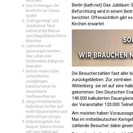
Himmels?
Berlin (kath.net) Das Jubiläum 
Das Schweigen der
Bischöfe zur Causa
Befürchtung wird in einem Beit
Spahn
berichtet. Offensichtlich gibt 
‚Dialogpredigt‘ und
Kirchen erwartet.
‚meditativer Tanz’
während der Messe
zum Magdalenenfest in
München
Leihmutter soll
gezwungen werden,
das Leben des
herzkranken Babys zu
beenden!
Bistum Huelva führt
Die Besucherzahlen fast aller 
verbindliches
zurückgeblieben. Zur zentralen 
zweijähriges
Wittenberg  sie ist auf eine h
Katechumenat für
erwachsene
gekommen. Den Deutschen Evange
Taufbewerber ein
140.000 kalkulierten Dauergäst
Junge brasilianische
der Veranstalter 120.000 Teilne
Katholiken hoffen auf
mehr Glaubenslehre und
Am meisten haben Voraussage un
ehrfürchtige Liturgie
Mai im mitteldeutschen Kerngeb
Erdbebengefahr bei
zahlende Besucher dabei gewes
Neapel: Italiens Kirche
ruft zum Gebet auf