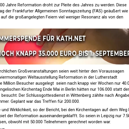
500 Jahre Reformation droht zur Pleite des Jahres zu werden. Diese
rag der Frankfurter Allgemeinen Sonntagszeitung (FAS) geäußert wie
es auf die großangelegten Feiern viel weniger Resonanz als von den
kirchlichen Großveranstaltungen seien weit hinter den Voraussagen
viermonatigen Weltausstellung Reformation in der Lutherstadt
albe Million Besucher ausgelegt  seien nach knapp vier Wochen nur 40.
lischen Kirchentag Ende Mai in Berlin hätten nur 106.000 statt de
e besucht. Der Schlussgottesdienst in Wittenberg zählte nach Angab
hmer. Geplant war das Treffen für 200.000.
d Wirklichkeit, so der Bericht, bei den Kirchentagen auf dem Weg
iet der Reformation auseinandergeklafft. So seien in Leipzig nur 7.5
en, obwohl mit 50.000 Teilnehmern gerechnet worden war.