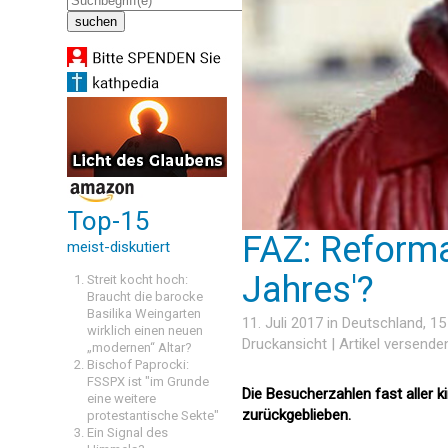
Top-15
FAZ: Reforma
meist-diskutiert
Jahres'?
Streit kocht hoch:
Braucht die barocke
Basilika Weingarten
11. Juli 2017 in
Deutschland
, 1
wirklich einen neuen
Druckansicht
|
Artikel versende
„modernen“ Altar?
Bischof Paprocki:
FSSPX ist "im Grunde
Die Besucherzahlen fast aller 
eine weitere
zurückgeblieben.
protestantische Sekte"
Ein Signal des