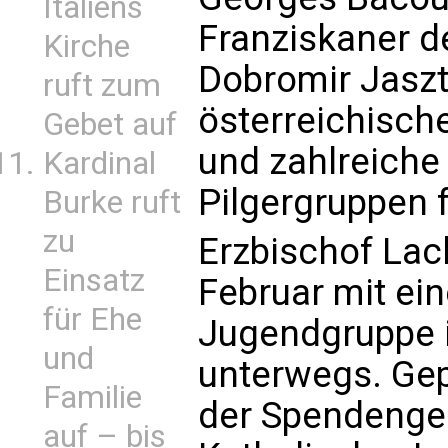
Italiens
Franziskaner d
Kirche
Dobromir Jaszta
ruft zum
österreichisch
Gebet auf
und zahlreiche
Kardinal
Pilgergruppen f
Burke ruft
zu
Erzbischof Lack
Einsatz
Februar mit ein
für Ehe
Jugendgruppe 
und
unterwegs. Gep
Familie
der Spendengel
auf – bis