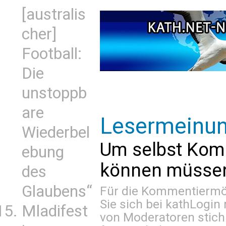
[australis
cher]
Football:
Die
unstoppb
are
Lesermeinu
Wiederbel
Um selbst Kom
ebung
können müssen 
des
Glaubens“
Für die Kommentiermög
Sie sich bei
kathLogin 
Mladifest
von Moderatoren stich