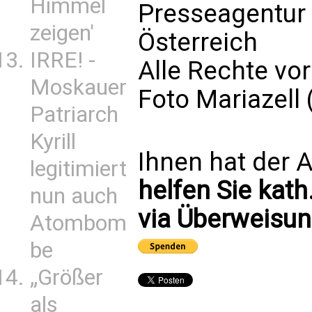
Himmel
Presseagentur
zeigen'
Österreich
IRRE! -
Alle Rechte vo
Moskauer
Foto Mariazell
Patriarch
Kyrill
Ihnen hat der A
legitimiert
helfen Sie kath
nun auch
via Überweisun
Atombom
be
„Größer
als