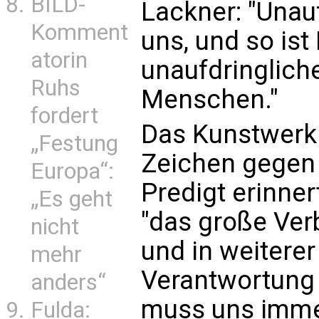
BILD-
Lackner: "Unau
Komment
uns, und so ist
atorin
unaufdringlich
Ruhs
Menschen."
fordert
Das Kunstwerk 
„Festung
Zeichen gegen 
Europa“:
Predigt erinner
„Es geht
"das große Ver
nicht
und in weiterer
mehr
Verantwortung
anders“
muss uns imme
Fulda: