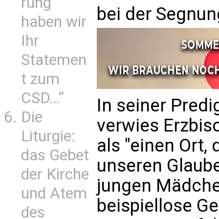
rung
bei der Segnun
haben wir
Ihr
Statemen
t zum
CSD…“
In seiner Predi
Die
verwies Erzbis
Liturgie:
als "einen Ort, 
das Gebet
unseren Glaube
der Kirche
jungen Mädche
und Atem
beispiellose G
des