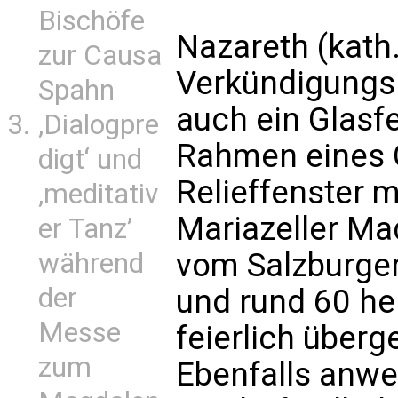
Bischöfe
Nazareth (kath
zur Causa
Verkündigungsk
Spahn
auch ein Glasfe
‚Dialogpre
Rahmen eines 
digt‘ und
Relieffenster m
‚meditativ
Mariazeller 
er Tanz’
vom Salzburger
während
der
und rund 60 h
Messe
feierlich über
zum
Ebenfalls anwe