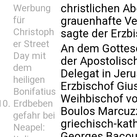
christlichen A
Werbung
grauenhafte Ve
für
Christoph
sagte der Erzbi
er Street
An dem Gottes
Day mit
der Apostolisch
dem
Delegat in Jer
heiligen
Erzbischof Giu
Bonifatius
Weihbischof vo
Erdbeben
Boulos Marcuzz
gefahr bei
griechisch-kat
Neapel:
Georges Bacoun