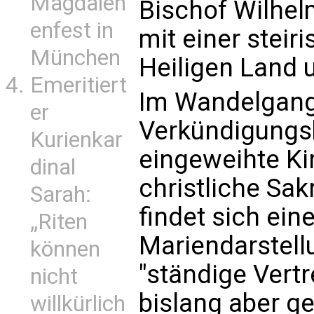
Magdalen
Bischof Wilhel
enfest in
mit einer steir
München
Heiligen Land 
Emeritiert
Im Wandelgang
er
Verkündigungsb
Kurienkar
eingeweihte Kir
dinal
christliche Sa
Sarah:
findet sich ein
„Riten
Mariendarstellu
können
"ständige Vertr
nicht
bislang aber ge
willkürlich