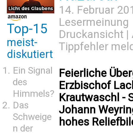
14. Februar 20
Lesermeinung
Top-15
Druckansicht
|
meist-
Tippfehler mel
diskutiert
Ein Signal
Feierliche Übe
des
Erzbischof Lac
Himmels?
Krautwaschl - 
Das
Johann Weyring
Schweige
hohes Reliefbil
n der