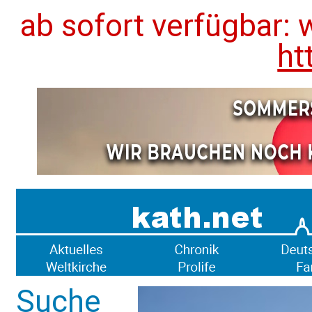
ab sofort verfügbar: 
ht
Suche