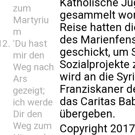
Katholische Ju
zum
gesammelt wor
Martyriu
Reise hatten d
m
des Marienfens
'Du hast
geschickt, um 
mir den
Sozialprojekte
Weg nach
wird an die Syr
Ars
Franziskaner d
gezeigt;
das Caritas Ba
ich werde
übergeben.
Dir den
Weg zum
Copyright 2017