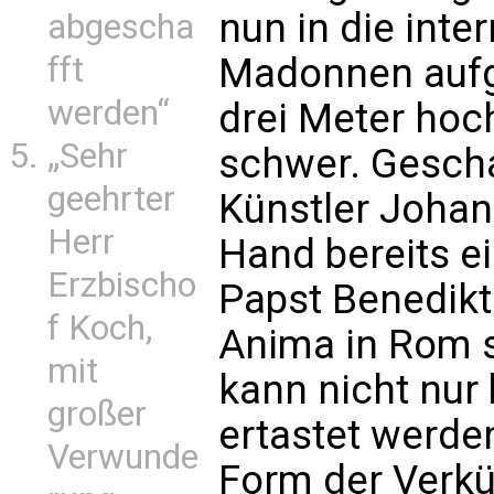
nun in die inte
abgescha
Madonnen aufg
fft
werden“
drei Meter hoc
„Sehr
schwer. Gesch
geehrter
Künstler Johan
Herr
Hand bereits e
Erzbischo
Papst Benedikt 
f Koch,
Anima in Rom s
mit
kann nicht nur
großer
ertastet werden
Verwunde
Form der Verkü