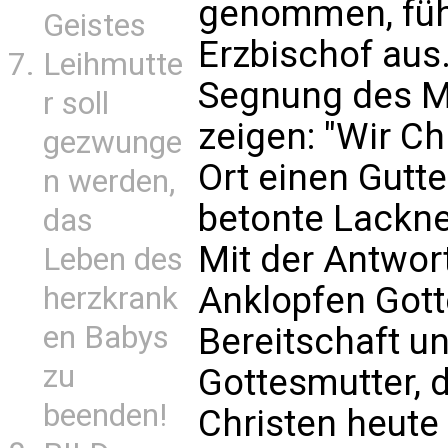
genommen, führ
Geistes
Erzbischof aus
Leihmutte
Segnung des Ma
r soll
zeigen: "Wir C
gezwunge
Ort einen Gutte
n werden,
betonte Lackne
das
Mit der Antwor
Leben des
Anklopfen Gott
herzkrank
en Babys
Bereitschaft u
zu
Gottesmutter, d
beenden!
Christen heute 