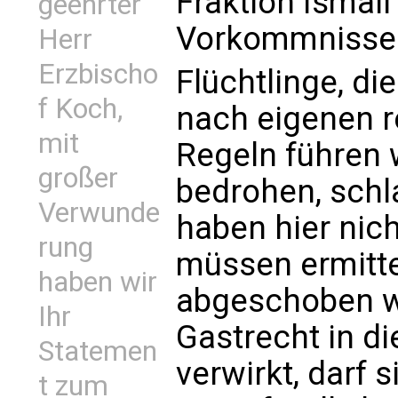
Fraktion Ismail
geehrter
Vorkommnisse
Herr
Erzbischo
Flüchtlinge, d
f Koch,
nach eigenen r
mit
Regeln führen
großer
bedrohen, schl
Verwunde
haben hier nich
rung
müssen ermitte
haben wir
abgeschoben w
Ihr
Gastrecht in d
Statemen
verwirkt, darf 
t zum