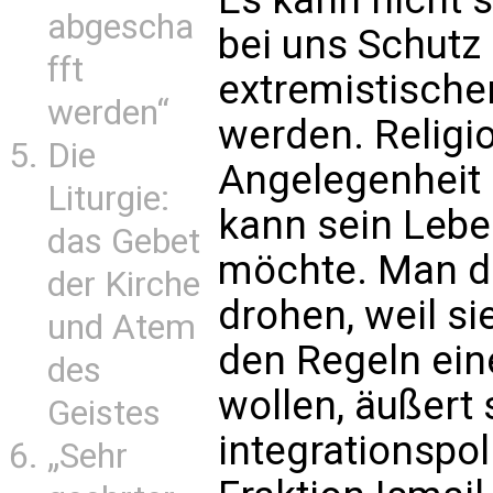
abgescha
bei uns Schutz
fft
extremistische
werden“
werden. Religio
Die
Angelegenheit
Liturgie:
kann sein Leben
das Gebet
möchte. Man d
der Kirche
drohen, weil si
und Atem
den Regeln ein
des
wollen, äußert 
Geistes
integrationspo
„Sehr