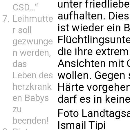
unter friedlie
CSD…“
aufhalten. Dies
Leihmutte
ist wieder ein 
r soll
Flüchtlingsunt
gezwunge
die ihre extrem
n werden,
Ansichten mit 
das
wollen. Gegen s
Leben des
Härte vorgehen
herzkrank
en Babys
darf es in kein
zu
Foto Landtagsa
beenden!
Ismail Tipi