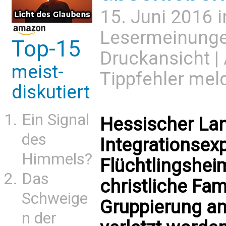
15. Juni 2016 
Lesermeinung
Top-15
Druckansicht
|
meist-
Tippfehler mel
diskutiert
Ein Signal
Hessischer La
des
Integrationsexp
Himmels?
Flüchtlingsheim
Das
christliche Fam
Schweige
Gruppierung an
n der