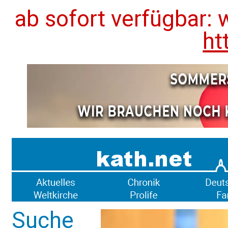
ab sofort verfügbar: 
ht
Suche