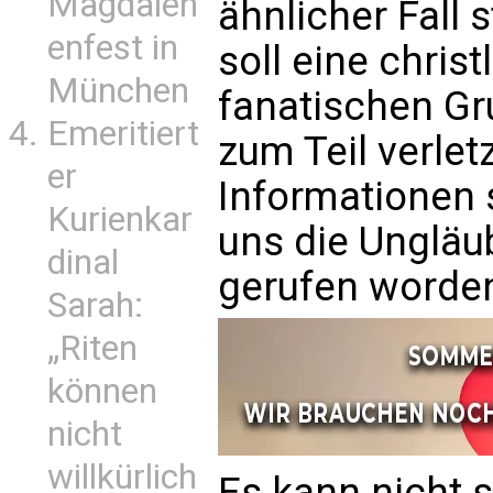
Magdalen
ähnlicher Fall 
enfest in
soll eine christ
München
fanatischen Gr
Emeritiert
zum Teil verle
er
Informationen s
Kurienkar
uns die Ungläu
dinal
gerufen worden
Sarah:
„Riten
können
nicht
willkürlich
Es kann nicht 