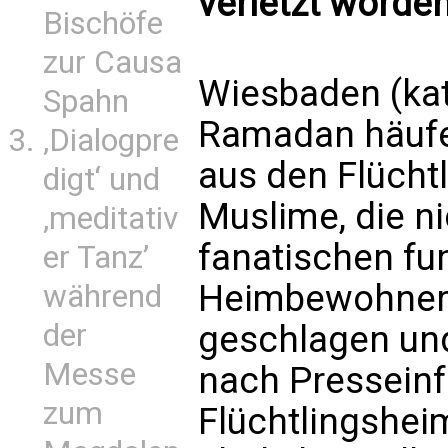
verletzt worden
Bischöfe
zur Causa
Wiesbaden (ka
Spahn
Ramadan häufe
‚Dialogpre
aus den Flücht
digt‘ und
Muslime, die ni
‚meditativ
fanatischen fu
er Tanz’
Heimbewohnern
während
der
geschlagen und
Messe
nach Presseinf
zum
Flüchtlingsheim