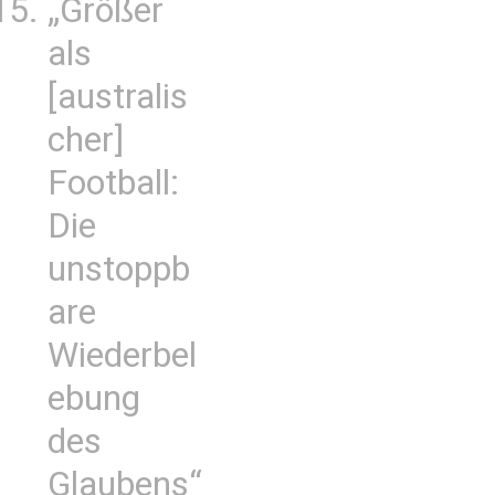
„Größer
als
[australis
cher]
Football:
Die
unstoppb
are
Wiederbel
ebung
des
Glaubens“