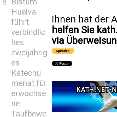
Bistum
Huelva
Ihnen hat der A
führt
helfen Sie kath
verbindlic
via Überweisun
hes
zweijährig
es
Katechu
menat für
erwachse
ne
Taufbewe