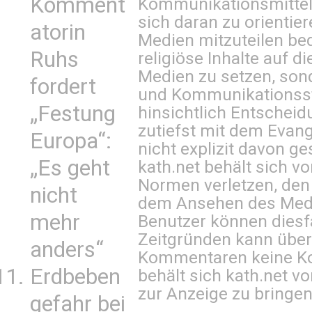
Komment
Kommunikationsmittel 
sich daran zu orientie
atorin
Medien mitzuteilen be
Ruhs
religiöse Inhalte auf 
Medien zu setzen, sond
fordert
und Kommunikationsst
„Festung
hinsichtlich Entscheid
zutiefst mit dem Eva
Europa“:
nicht explizit davon ge
„Es geht
kath.net behält sich v
Normen verletzen, den
nicht
dem Ansehen des Mediu
mehr
Benutzer können diesfa
Zeitgründen kann über
anders“
Kommentaren keine Ko
Erdbeben
behält sich kath.net vo
zur Anzeige zu bringen
gefahr bei