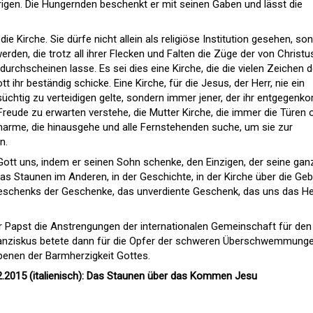
igen. Die Hungernden beschenkt er mit seinen Gaben und lässt die
die Kirche. Sie dürfe nicht allein als religiöse Institution gesehen, so
den, die trotz all ihrer Flecken und Falten die Züge der von Christu
durchscheinen lasse. Es sei dies eine Kirche, die die vielen Zeichen d
t ihr beständig schicke. Eine Kirche, für die Jesus, der Herr, nie ein
rsüchtig zu verteidigen gelte, sondern immer jener, der ihr entgegen
Freude zu erwarten verstehe, die Mutter Kirche, die immer die Türen 
arme, die hinausgehe und alle Fernstehenden suche, um sie zur
n.
tt uns, indem er seinen Sohn schenke, den Einzigen, der seine gan
 das Staunen im Anderen, in der Geschichte, in der Kirche über die Geb
Geschenks der Geschenke, das unverdiente Geschenk, das uns das He
 Papst die Anstrengungen der internationalen Gemeinschaft für den
Franziskus betete dann für die Opfer der schweren Überschwemmunge
benen der Barmherzigkeit Gottes.
2.2015 (italienisch): Das Staunen über das Kommen Jesu