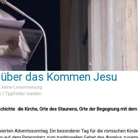
 über das Kommen Jesu
, keine Lesermeinung
n
|
Tippfehler melden
schichte  die Kirche, Orte des Staunens, Orte der Begegnung mit dem
ierten Adventssonntag. Ein besonderer Tag für die römischen Kinde
n auf dem Petersplatz zum traditionellen Gebet des Angelus zusa