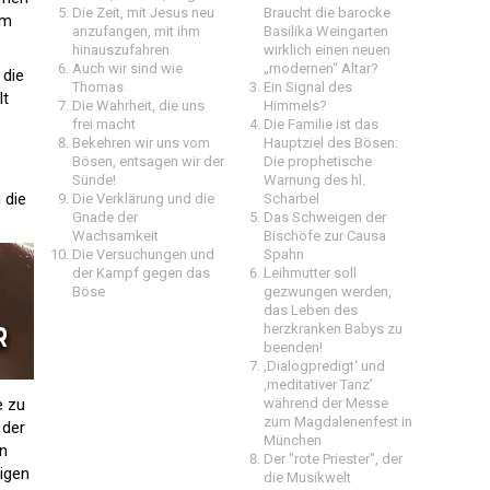
Die Zeit, mit Jesus neu
Braucht die barocke
am
anzufangen, mit ihm
Basilika Weingarten
hinauszufahren
wirklich einen neuen
Auch wir sind wie
„modernen“ Altar?
 die
Thomas
Ein Signal des
lt
Die Wahrheit, die uns
Himmels?
frei macht
Die Familie ist das
Bekehren wir uns vom
Hauptziel des Bösen:
Bösen, entsagen wir der
Die prophetische
Sünde!
Warnung des hl.
 die
Die Verklärung und die
Scharbel
Gnade der
Das Schweigen der
Wachsamkeit
Bischöfe zur Causa
Die Versuchungen und
Spahn
der Kampf gegen das
Leihmutter soll
Böse
gezwungen werden,
das Leben des
herzkranken Babys zu
beenden!
‚Dialogpredigt‘ und
‚meditativer Tanz’
e zu
während der Messe
zum Magdalenenfest in
 der
München
on
Der "rote Priester", der
tigen
die Musikwelt