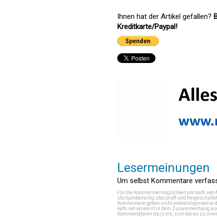
Ihnen hat der Artikel gefallen?
B
Kreditkarte/Paypal!
Lesermeinungen
Um selbst Kommentare verfasse
Für die Kommentiermöglichkeit von kath.net-
stichprobenartig überprüft und freigeschalte
Kommentare geben nicht notwendigerweise di
kath.net verweist in dem Zusammenhang auch
Kommentatoren dazu ein, sich daran zu orien