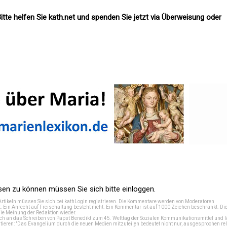
itte helfen Sie kath.net und spenden Sie jetzt via Überweisung oder
n zu können müssen Sie sich bitte einloggen.
Artikeln müssen Sie sich bei
kathLogin registrieren
. Die Kommentare werden von Moderatoren
t. Ein Anrecht auf Freischaltung besteht nicht. Ein Kommentar ist auf 1000 Zeichen beschränkt. Di
e Meinung der Redaktion wieder.
 an das Schreiben von Papst Benedikt zum 45. Welttag der Sozialen Kommunikationsmittel und lä
tieren: "Das Evangelium durch die neuen Medien mitzuteilen bedeutet nicht nur, ausgesprochen rel