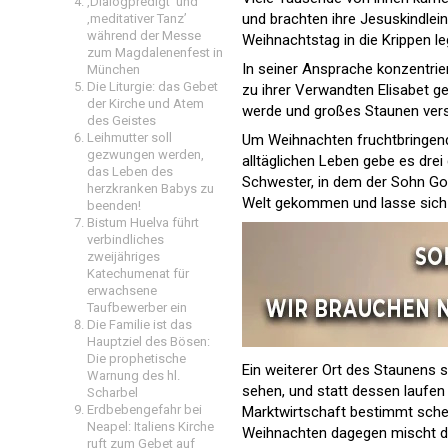
‚Dialogpredigt‘ und
und brachten ihre Jesuskindlein
‚meditativer Tanz’
während der Messe
Weihnachtstag in die Krippen l
zum Magdalenenfest in
In seiner Ansprache konzentrie
München
Die Liturgie: das Gebet
zu ihrer Verwandten Elisabet ge
der Kirche und Atem
werde und großes Staunen vers
des Geistes
Leihmutter soll
Um Weihnachten fruchtbringend 
gezwungen werden,
alltäglichen Leben gebe es drei 
das Leben des
Schwester, in dem der Sohn Got
herzkranken Babys zu
Welt gekommen und lasse sich
beenden!
Bistum Huelva führt
verbindliches
zweijähriges
Katechumenat für
erwachsene
Taufbewerber ein
Die Familie ist das
Hauptziel des Bösen:
Die prophetische
Ein weiterer Ort des Staunens s
Warnung des hl.
sehen, und statt dessen laufen w
Scharbel
Erdbebengefahr bei
Marktwirtschaft bestimmt schei
Neapel: Italiens Kirche
Weihnachten dagegen mischt die
ruft zum Gebet auf