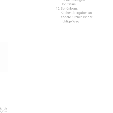
Bonifatius
Schönborn:
Kirchenübergaben an
andere Kirchen ist der
richtige Weg
e
dt die
igiöse