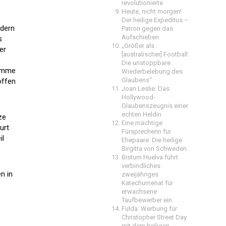
revolutionierte
Heute, nicht morgen!
Der heilige Expeditus –
ndern
Patron gegen das
Aufschieben
s
„Größer als
er
[australischer] Football:
Die unstoppbare
komme
Wiederbelebung des
Glaubens“
offen
Joan Leslie: Das
Hollywood-
Glaubenszeugnis einer
echten Heldin
ze
Eine mächtige
urt
Fürsprecherin für
il
Ehepaare: Die heilige
Birgitta von Schweden
Bistum Huelva führt
verbindliches
n in
zweijähriges
Katechumenat für
erwachsene
Taufbewerber ein
Fulda: Werbung für
Christopher Street Day
mit dem heiligen