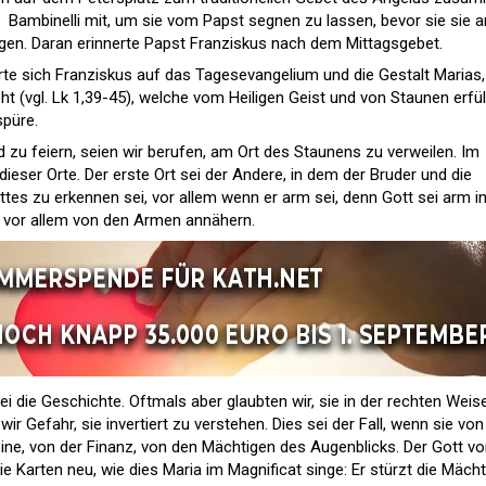
  Bambinelli mit, um sie vom Papst segnen zu lassen, bevor sie sie 
egen. Daran erinnerte Papst Franziskus nach dem Mittagsgebet.
rte sich Franziskus auf das Tagesevangelium und die Gestalt Marias,
ht (vgl. Lk 1,39-45), welche vom Heiligen Geist und von Staunen erfül
püre.
zu feiern, seien wir berufen, am Ort des Staunens zu verweilen. Im
dieser Orte. Der erste Ort sei der Andere, in dem der Bruder und die
tes zu erkennen sei, vor allem wenn er arm sei, denn Gott sei arm in
 vor allem von den Armen annähern.
ei die Geschichte. Oftmals aber glaubten wir, sie in der rechten Weis
ir Gefahr, sie invertiert zu verstehen. Dies sei der Fall, wenn sie von
ne, von der Finanz, von den Mächtigen des Augenblicks. Der Gott v
 Karten neu, wie dies Maria im Magnificat singe: Er stürzt die Mäch