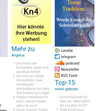
Mehr zu
Angelus
Die Gnade der
Eucharistie: essen und
gesättigt werden
Der Sinn von Christi
Himmelfahrt. Zwei
Top-15
Handlungen:
Ankündigung der Gabe
meist-gelesen
des Geistes und Segen
Frieden hinterlasse ich
Sommerspende für
euch, meinen Frieden
kath.net - Bitte helfen
r.
gebe ich euch!
SIE uns jetzt JETZT!
Hören, kennen, folgen
Streit kocht hoch:
mmen