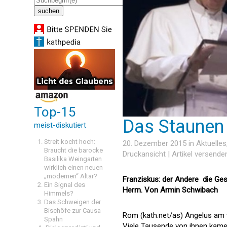
Top-15
Das Staunen
meist-diskutiert
Streit kocht hoch:
20. Dezember 2015 in
Aktuelles
Braucht die barocke
Druckansicht
|
Artikel versende
Basilika Weingarten
wirklich einen neuen
„modernen“ Altar?
Franziskus: der Andere  die Ge
Ein Signal des
Herrn. Von Armin Schwibach
Himmels?
Das Schweigen der
Bischöfe zur Causa
Rom (kath.net/as) Angelus am v
Spahn
Viele Tausende von ihnen kame