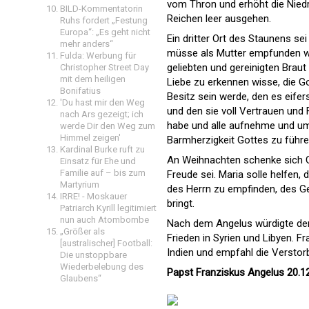
vom Thron und erhöht die Niedr
BILD-Kommentatorin
Reichen leer ausgehen.
Ruhs fordert „Festung
Europa“: „Es geht nicht
Ein dritter Ort des Staunens sei 
mehr anders“
müsse als Mutter empfunden wer
Fulda: Werbung für
geliebten und gereinigten Braut 
Christopher Street Day
mit dem heiligen
Liebe zu erkennen wisse, die Got
Bonifatius
Besitz sein werde, den es eife
'Du hast mir den Weg
und den sie voll Vertrauen und 
nach Ars gezeigt; ich
habe und alle aufnehme und um
werde Dir den Weg zum
Himmel zeigen'
Barmherzigkeit Gottes zu führe
Kardinal Burke ruft zu
An Weihnachten schenke sich Go
Einsatz für Ehe und
Familie auf – bis zum
Freude sei. Maria solle helfen,
Martyrium
des Herrn zu empfinden, des 
IRRE! - Moskauer
bringt.
Patriarch Kyrill legitimiert
nun auch Atombombe
Nach dem Angelus würdigte der
„Größer als
Frieden in Syrien und Libyen. 
[australischer] Football:
Indien und empfahl die Verstor
Die unstoppbare
Wiederbelebung des
Papst Franziskus Angelus 20.1
Glaubens“