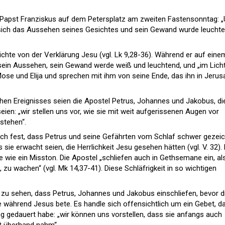
 Papst Franziskus auf dem Petersplatz am zweiten Fastensonntag: 
 sich das Aussehen seines Gesichtes und sein Gewand wurde leucht
ichte von der Verklärung Jesu (vgl. Lk 9,28-36). Während er auf eine
sein Aussehen, sein Gewand werde weiß und leuchtend, und „im Lich
Mose und Elija und sprechen mit ihm von seine Ende, das ihn in Jeru
en Ereignisses seien die Apostel Petrus, Johannes und Jakobus, di
ien: „wir stellen uns vor, wie sie mit weit aufgerissenen Augen vor
stehen“.
doch fest, dass Petrus und seine Gefährten vom Schlaf schwer gezei
sie erwacht seien, die Herrlichkeit Jesu gesehen hätten (vgl. V. 32).
e wie ein Misston. Die Apostel „schliefen auch in Gethsemane ein, al
 zu wachen“ (vgl. Mk 14,37-41). Diese Schläfrigkeit in so wichtigen
zu sehen, dass Petrus, Johannes und Jakobus einschliefen, bevor d
e während Jesus bete. Es handle sich offensichtlich um ein Gebet, d
ung gedauert habe: „wir können uns vorstellen, dass sie anfangs auch