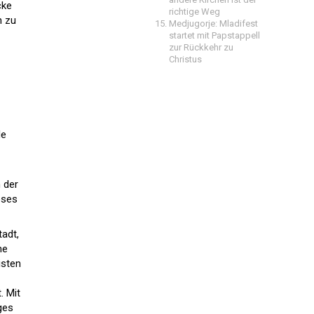
cke
richtige Weg
n zu
Medjugorje: Mladifest
startet mit Papstappell
zur Rückkehr zu
Christus
de
 der
eses
tadt,
ne
isten
. Mit
ges