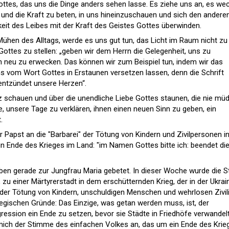
ottes, das uns die Dinge anders sehen lasse. Es ziehe uns an, es we
nd die Kraft zu beten, in uns hineinzuschauen und sich den andere
eit des Leibes mit der Kraft des Geistes Gottes überwinden.
Mühen des Alltags, werde es uns gut tun, das Licht im Raum nicht zu
Gottes zu stellen: „geben wir dem Herrn die Gelegenheit, uns zu
 neu zu erwecken. Das können wir zum Beispiel tun, indem wir das
 vom Wort Gottes in Erstaunen versetzen lassen, denn die Schrift
 entzündet unsere Herzen“.
 schauen und über die unendliche Liebe Gottes staunen, die nie mü
, unsere Tage zu verklären, ihnen einen neuen Sinn zu geben, ein
.
 Papst an die "Barbarei" der Tötung von Kindern und Zivilpersonen in
ein Ende des Krieges im Land: "im Namen Gottes bitte ich: beendet di
ben gerade zur Jungfrau Maria gebetet. In dieser Woche wurde die S
, zu einer Märtyrerstadt in dem erschütternden Krieg, der in der Ukrai
 der Tötung von Kindern, unschuldigen Menschen und wehrlosen Zivil
ategischen Gründe: Das Einzige, was getan werden muss, ist, der
ession ein Ende zu setzen, bevor sie Städte in Friedhöfe verwandelt
 mich der Stimme des einfachen Volkes an, das um ein Ende des Krie