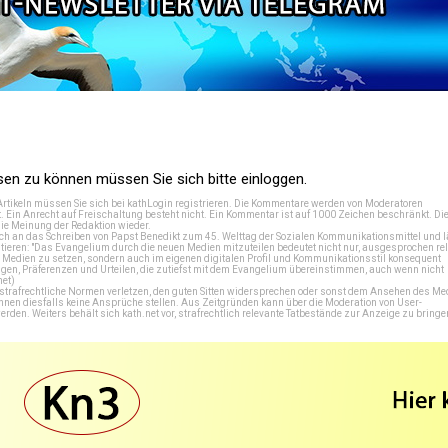
n zu können müssen Sie sich bitte einloggen.
Artikeln müssen Sie sich bei
kathLogin registrieren
. Die Kommentare werden von Moderatoren
t. Ein Anrecht auf Freischaltung besteht nicht. Ein Kommentar ist auf 1000 Zeichen beschränkt. Di
e Meinung der Redaktion wieder.
 an das Schreiben von Papst Benedikt zum 45. Welttag der Sozialen Kommunikationsmittel und lä
tieren: "Das Evangelium durch die neuen Medien mitzuteilen bedeutet nicht nur, ausgesprochen rel
en Medien zu setzen, sondern auch im eigenen digitalen Profil und Kommunikationsstil konsequent
en, Präferenzen und Urteilen, die zutiefst mit dem Evangelium übereinstimmen, auch wenn nicht
net
)
e strafrechtliche Normen verletzen, den guten Sitten widersprechen oder sonst dem Ansehen des M
önnen diesfalls keine Ansprüche stellen. Aus Zeitgründen kann über die Moderation von User-
en. Weiters behält sich kath.net vor, strafrechtlich relevante Tatbestände zur Anzeige zu bringe