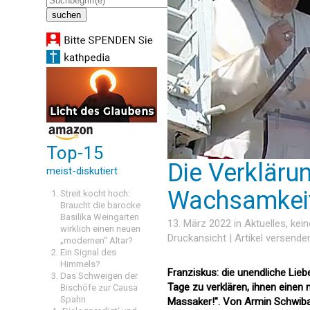
Top-15
Die Verkläru
meist-diskutiert
Wachsamkei
Streit kocht hoch:
Braucht die barocke
Basilika Weingarten
13. März 2022 in
Aktuelles
, kei
wirklich einen neuen
Druckansicht
|
Artikel versende
„modernen“ Altar?
Ein Signal des
Himmels?
Franziskus: die unendliche Lieb
Das Schweigen der
Tage zu verklären, ihnen einen 
Bischöfe zur Causa
Spahn
Massaker!". Von Armin Schwib