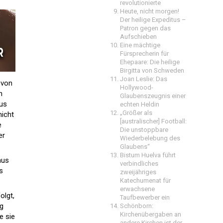
revolutionierte
Heute, nicht morgen!
Der heilige Expeditus –
Patron gegen das
Aufschieben
Eine mächtige
Fürsprecherin für
Ehepaare: Die heilige
Birgitta von Schweden
Joan Leslie: Das
 von
Hollywood-
n
Glaubenszeugnis einer
sus
echten Heldin
„Größer als
nicht
[australischer] Football:
e
Die unstoppbare
er
Wiederbelebung des
Glaubens“
Bistum Huelva führt
aus
verbindliches
s
zweijähriges
Katechumenat für
erwachsene
olgt,
Taufbewerber ein
ng
Schönborn:
Kirchenübergaben an
e sie
andere Kirchen ist der