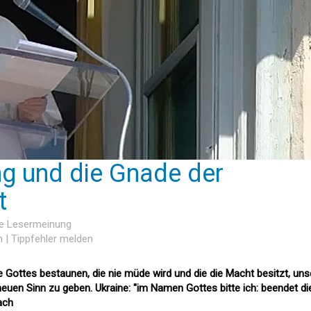
ng und die Gnade der
t
ne Lesermeinung
n
|
Tippfehler melden
e Gottes bestaunen, die nie müde wird und die die Macht besitzt, uns
neuen Sinn zu geben. Ukraine: "im Namen Gottes bitte ich: beendet d
ach