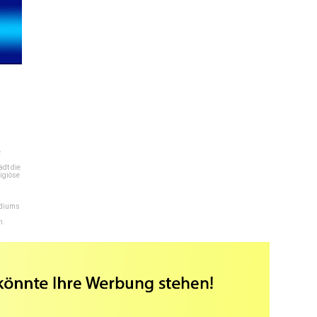
e
dt die
igiöse
ediums
n.