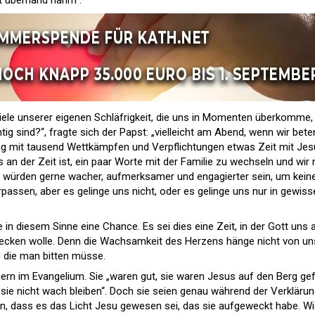
it überhand nahm“.
 viele unserer eigenen Schläfrigkeit, die uns in Momenten überkomme,
tig sind?“, fragte sich der Papst: „vielleicht am Abend, wenn wir bete
ag mit tausend Wettkämpfen und Verpflichtungen etwas Zeit mit Je
 an der Zeit ist, ein paar Worte mit der Familie zu wechseln und wir 
r würden gerne wacher, aufmerksamer und engagierter sein, um kein
passen, aber es gelinge uns nicht, oder es gelinge uns nur in gewiss
ke in diesem Sinne eine Chance. Es sei dies eine Zeit, in der Gott uns 
wecken wolle. Denn die Wachsamkeit des Herzens hänge nicht von un
um die man bitten müsse.
ern im Evangelium. Sie „waren gut, sie waren Jesus auf den Berg gef
 sie nicht wach bleiben“. Doch sie seien genau während der Verkläru
, dass es das Licht Jesu gewesen sei, das sie aufgeweckt habe. Wi