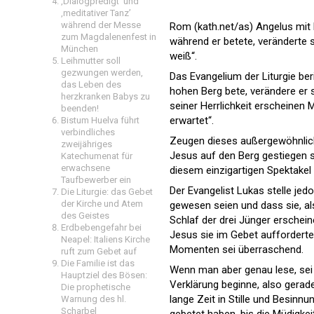
‚Dialogpredigt‘ und
‚meditativer Tanz’
während der Messe
Rom (kath.net/as) Angelus mit
zum Magdalenenfest in
während er betete, veränderte
München
weiß“.
Leihmutter soll
gezwungen werden,
Das Evangelium der Liturgie ber
das Leben des
hohen Berg bete, verändere er 
herzkranken Babys zu
seiner Herrlichkeit erscheinen 
beenden!
erwartet“.
Bistum Huelva führt
verbindliches
Zeugen dieses außergewöhnlich
zweijähriges
Jesus auf den Berg gestiegen se
Katechumenat für
erwachsene
diesem einzigartigen Spektakel 
Taufbewerber ein
Der Evangelist Lukas stelle je
Die Liturgie: das Gebet
der Kirche und Atem
gewesen seien und dass sie, als 
des Geistes
Schlaf der drei Jünger erschein
Erdbebengefahr bei
Jesus sie im Gebet aufforderte,
Neapel: Italiens Kirche
Momenten sei überraschend.
ruft zum Gebet auf
Die Familie ist das
Wenn man aber genau lese, sei 
Hauptziel des Bösen:
Verklärung beginne, also gerad
Die prophetische
lange Zeit in Stille und Besinn
Warnung des hl.
Scharbel