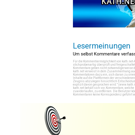
Lesermeinungen
Um selbst Kommentare verfasse
Für die Kommentiermöglichkeit von kath.net-
stichprobenartig überprüft und freigeschalte
Kommentare geben nicht notwendigerweise di
kath.net verweist in dem Zusammenhang auch
Kommentatoren dazu ein, sich daran zu orien
Inhalte auf die Plattformen der verschieden
Zeugnis abzulegen hinsichtlich Entscheidung
explizit davon gesprochen wird." (
www.kath.
kath.net behält sich vor, Kommentare, welch
zuwiderlaufen, zu entfernen. Die Benutzer k
Kommentaren keine Korrespondenz geführt werd