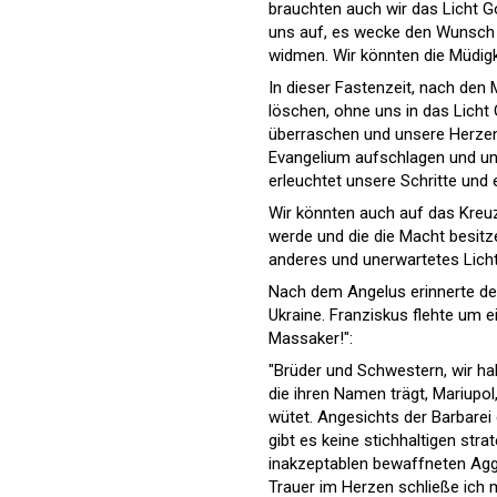
brauchten auch wir das Licht G
uns auf, es wecke den Wunsch u
widmen. Wir könnten die Müdigk
In dieser Fastenzeit, nach den 
löschen, ohne uns in das Licht 
überraschen und unsere Herzen
Evangelium aufschlagen und uns
erleuchtet unsere Schritte und
Wir könnten auch auf das Kreuz
werde und die die Macht besitze
anderes und unerwartetes Licht
Nach dem Angelus erinnerte der
Ukraine. Franziskus flehte um 
Massaker!":
"Brüder und Schwestern, wir ha
die ihren Namen trägt, Mariupol
wütet. Angesichts der Barbarei
gibt es keine stichhaltigen str
inakzeptablen bewaffneten Aggr
Trauer im Herzen schließe ich