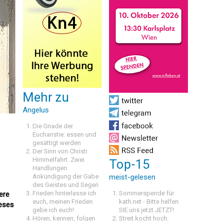
Mehr zu
Angelus
Die Gnade der
Eucharistie: essen und
gesättigt werden
Der Sinn von Christi
Himmelfahrt. Zwei
Top-15
Handlungen:
Ankündigung der Gabe
meist-gelesen
des Geistes und Segen
Frieden hinterlasse ich
Sommerspende für
ere
euch, meinen Frieden
kath.net - Bitte helfen
ieses
gebe ich euch!
SIE uns jetzt JETZT!
Hören, kennen, folgen
Streit kocht hoch: