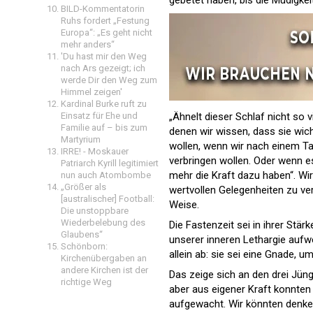
gebetet haben, bis die Müdigke
BILD-Kommentatorin
Ruhs fordert „Festung
Europa“: „Es geht nicht
mehr anders“
'Du hast mir den Weg
nach Ars gezeigt; ich
werde Dir den Weg zum
Himmel zeigen'
Kardinal Burke ruft zu
Einsatz für Ehe und
„Ähnelt dieser Schlaf nicht so
Familie auf – bis zum
denen wir wissen, dass sie wich
Martyrium
wollen, wenn wir nach einem T
IRRE! - Moskauer
verbringen wollen. Oder wenn es
Patriarch Kyrill legitimiert
mehr die Kraft dazu haben“. Wi
nun auch Atombombe
„Größer als
wertvollen Gelegenheiten zu ver
[australischer] Football:
Weise.
Die unstoppbare
Wiederbelebung des
Die Fastenzeit sei in ihrer Stär
Glaubens“
unserer inneren Lethargie auf
Schönborn:
allein ab: sie sei eine Gnade, 
Kirchenübergaben an
andere Kirchen ist der
Das zeige sich an den drei Jüng
richtige Weg
aber aus eigener Kraft konnten
aufgewacht. Wir könnten denken