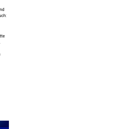
und
uch:
tte
.
s