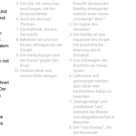
Die Zeit, mit Jesus neu
Braucht die barocke
anzufangen, mit ihm
Basilika Weingarten
„Und
hinauszufahren
wirklich einen neuen
end
Auch wir sind wie
„modernen“ Altar?
Thomas
Ein Signal des
Die Wahrheit, die uns
Himmels?
m
frei macht
Die Familie ist das
t
Bekehren wir uns vom
Hauptziel des Bösen:
Bösen, entsagen wir der
Die prophetische
salem
Sünde!
Warnung des hl.
Die Versuchungen und
Scharbel
der Kampf gegen das
Das Schweigen der
e mit
Böse
Bischöfe zur Causa
Unseren Blick und
Spahn
unsere Rede reinigen
Leihmutter soll
gezwungen werden,
chnet
das Leben des
 Der
herzkranken Babys zu
s
beenden!
‚Dialogpredigt‘ und
‚meditativer Tanz’
während der Messe
ie
zum Magdalenenfest in
München
as
Der "rote Priester", der
die Musikwelt