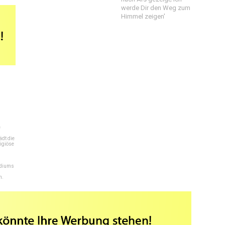
werde Dir den Weg zum
Himmel zeigen'
e
dt die
igiöse
ediums
n.