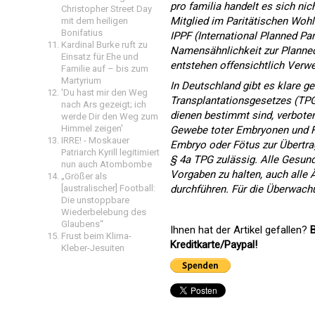
pro familia handelt es sich nic
Christopher Street Day
Mitglied im Paritätischen Wohl
mit dem heiligen
Bonifatius
IPPF (International Planned Pa
Kardinal Burke ruft zu
Namensähnlichkeit zur Planned
Einsatz für Ehe und
entstehen offensichtlich Verw
Familie auf – bis zum
Martyrium
In Deutschland gibt es klare 
'Du hast mir den Weg
Transplantationsgesetzes (TPG
nach Ars gezeigt; ich
dienen bestimmt sind, verbot
werde Dir den Weg zum
Himmel zeigen'
Gewebe toter Embryonen und F
IRRE! - Moskauer
Embryo oder Fötus zur Übertra
Patriarch Kyrill legitimiert
§ 4a TPG zulässig. Alle Gesund
nun auch Atombombe
Vorgaben zu halten, auch alle 
„Größer als
durchführen. Für die Überwachu
[australischer] Football:
Die unstoppbare
Wiederbelebung des
Glaubens“
Ihnen hat der Artikel gefallen?
B
Frust beim Klima-
Kreditkarte/Paypal!
Kleber-Jesuiten