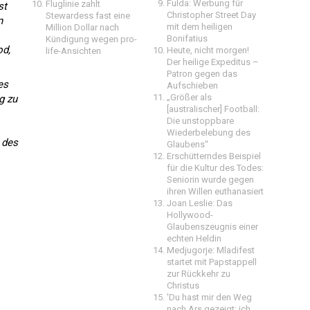
Fulda: Werbung für
Fluglinie zahlt
st
Christopher Street Day
Stewardess fast eine
n
mit dem heiligen
Million Dollar nach
Bonifatius
Kündigung wegen pro-
d,
Heute, nicht morgen!
life-Ansichten
Der heilige Expeditus –
Patron gegen das
es
Aufschieben
„Größer als
g zu
[australischer] Football:
Die unstoppbare
Wiederbelebung des
 des
Glaubens“
Erschütterndes Beispiel
für die Kultur des Todes:
Seniorin wurde gegen
ihren Willen euthanasiert
Joan Leslie: Das
Hollywood-
Glaubenszeugnis einer
echten Heldin
Medjugorje: Mladifest
startet mit Papstappell
zur Rückkehr zu
Christus
'Du hast mir den Weg
nach Ars gezeigt; ich