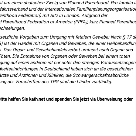
ht um einen deutschen Zweig von Planned Parenthood. Pro familia i
fahrtsverband und der Internationalen Familienplanungsorganisatio
renthood Federation) mit Sitz in London. Aufgrund der
 Parenthood Federation of America (PPFA), kurz Planned Parenthoo
echselungen.
gesetzliche Vorgaben zum Umgang mit fetalem Gewebe: Nach § 17 d
) ist der Handel mit Organen und Geweben, die einer Heilbehandlun
en. Das Organ- und Gewebehandelsverbot umfasst auch Organe und
öten. Die Entnahme von Organen oder Geweben bei einem toten
gung auf einen anderen ist nur unter den strengen Voraussetzungen
heitseinrichtungen in Deutschland haben sich an die gesetzlichen
Ärzte und Ärztinnen und Kliniken, die Schwangerschaftsabbrüche
ng der Vorschriften des TPG sind die Länder zuständig.
itte helfen Sie kath.net und spenden Sie jetzt via Überweisung oder