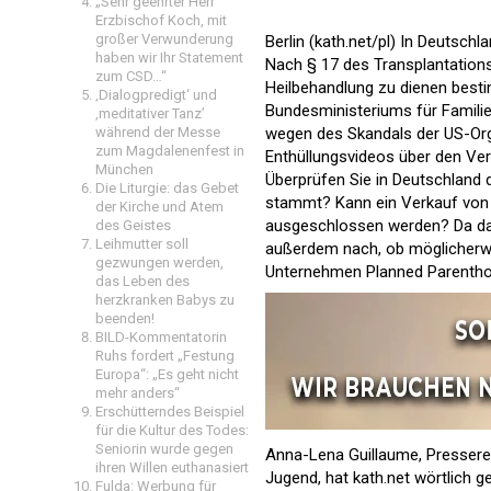
„Sehr geehrter Herr
Erzbischof Koch, mit
großer Verwunderung
Berlin (kath.net/pl) In Deuts
haben wir Ihr Statement
Nach § 17 des Transplantations
zum CSD…“
Heilbehandlung zu dienen bestim
‚Dialogpredigt‘ und
Bundesministeriums für Familie
‚meditativer Tanz’
wegen des
Skandals der US-Org
während der Messe
zum Magdalenenfest in
Enthüllungsvideos über den Ver
München
Überprüfen Sie in Deutschland
Die Liturgie: das Gebet
stammt? Kann ein Verkauf von O
der Kirche und Atem
ausgeschlossen werden? Da das 
des Geistes
Leihmutter soll
außerdem nach, ob möglicherwe
gezwungen werden,
Unternehmen Planned Parenthoo
das Leben des
herzkranken Babys zu
beenden!
BILD-Kommentatorin
Ruhs fordert „Festung
Europa“: „Es geht nicht
mehr anders“
Erschütterndes Beispiel
für die Kultur des Todes:
Seniorin wurde gegen
Anna-Lena Guillaume, Presseref
ihren Willen euthanasiert
Jugend, hat kath.net wörtlich g
Fulda: Werbung für