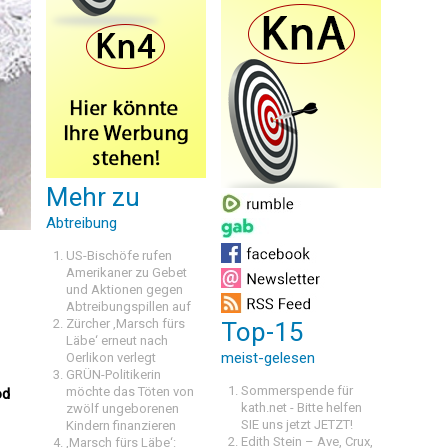
Mehr zu
Abtreibung
US-Bischöfe rufen
Amerikaner zu Gebet
und Aktionen gegen
Abtreibungspillen auf
Zürcher ‚Marsch fürs
Top-15
Läbe‘ erneut nach
meist-gelesen
Oerlikon verlegt
GRÜN-Politikerin
Sommerspende für
möchte das Töten von
 
kath.net - Bitte helfen
zwölf ungeborenen
SIE uns jetzt JETZT!
Kindern finanzieren
Edith Stein – Ave, Crux,
‚Marsch fürs Läbe‘: