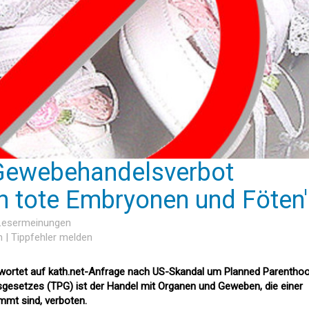
 Gewebehandelsverbot
 tote Embryonen und Föten'
 Lesermeinungen
n
|
Tippfehler melden
ortet auf kath.net-Anfrage nach US-Skandal um Planned Parenthood
sgesetzes (TPG) ist der Handel mit Organen und Geweben, die einer
mt sind, verboten.