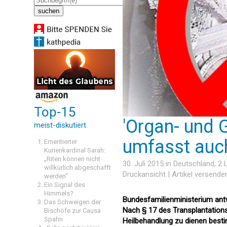
Top-15
'Organ- und
meist-diskutiert
umfasst auch
Emeritierter
Kurienkardinal Sarah:
„Riten können nicht
30. Juli 2015 in
Deutschland
, 2
willkürlich abgeschafft
Druckansicht
|
Artikel versende
werden“
Ein Signal des
Himmels?
Bundesfamilienministerium antw
Das Schweigen der
Nach § 17 des Transplantation
Bischöfe zur Causa
Spahn
Heilbehandlung zu dienen bestim