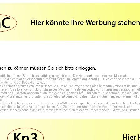
n zu können müssen Sie sich bitte einloggen.
Artikeln müssen Sie sich bei
kathLogin registrieren
. Die Kommentare werden von Moderatoren
t. Ein Anrecht auf Freischaltung besteht nicht. Ein Kommentar ist auf 1000 Zeichen beschränkt. Di
e Meinung der Redaktion wieder.
 an das Schreiben von Papst Benedikt zum 45. Welttag der Sozialen Kommunikationsmittel und lä
tieren: "Das Evangelium durch die neuen Medien mitzuteilen bedeutet nicht nur, ausgesprochen rel
en Medien zu setzen, sondern auch im eigenen digitalen Profil und Kommunikationsstil konsequent
en, Präferenzen und Urteilen, die zutiefst mit dem Evangelium übereinstimmen, auch wenn nicht
net
)
e strafrechtliche Normen verletzen, den guten Sitten widersprechen oder sonst dem Ansehen des M
önnen diesfalls keine Ansprüche stellen. Aus Zeitgründen kann über die Moderation von User-
en. Weiters behält sich kath.net vor, strafrechtlich relevante Tatbestände zur Anzeige zu bringe