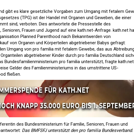
chland gibt es klare gesetzliche Vorgaben zum Umgang mit fetalem Ge
gesetzes (TPG) ist der Handel mit Organen und Geweben, die einer
mt sind, verboten. Dies antwortete die Pressestelle des
, Senioren, Frauen und Jugend auf eine kath.net-Anfrage. kath.net ha
anisation Planned Parenthood
nach Bekanntwerden von
kauf von Organen und Körperteilen abgetriebener Babys gefragt:
 den Umgang von pro familia mit fetalem Gewebe, das aus Abtreibun
rganteilen abgetriebener Kinder durch pro familia Deutschland sich
Bundesfamilienministerium pro familia unterstützt, fragte kath.net
ise Gelder des Familienministeriums in das umstrittene US-
d fließen.
erentin des Bundesministerium für Familie, Senioren, Frauen und
eantwortet:
Das BMFSFJ unterstützt den pro familia Bundesverband.