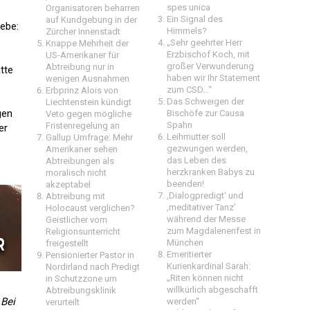
spes unica
Organisatoren beharren
Ein Signal des
auf Kundgebung in der
webe:
Himmels?
Zürcher Innenstadt
„Sehr geehrter Herr
Knappe Mehrheit der
Erzbischof Koch, mit
US-Amerikaner für
großer Verwunderung
Abtreibung nur in
tte
haben wir Ihr Statement
wenigen Ausnahmen
zum CSD…“
Erbprinz Alois von
Das Schweigen der
Liechtenstein kündigt
gen
Bischöfe zur Causa
Veto gegen mögliche
Spahn
Fristenregelung an
er
Leihmutter soll
Gallup Umfrage: Mehr
gezwungen werden,
Amerikaner sehen
das Leben des
Abtreibungen als
herzkranken Babys zu
moralisch nicht
beenden!
akzeptabel
‚Dialogpredigt‘ und
Abtreibung mit
‚meditativer Tanz’
Holocaust verglichen?
während der Messe
Geistlicher vom
zum Magdalenenfest in
Religionsunterricht
München
freigestellt
Emeritierter
Pensionierter Pastor in
Kurienkardinal Sarah:
Nordirland nach Predigt
„Riten können nicht
in Schutzzone um
willkürlich abgeschafft
Abtreibungsklinik
 Bei
werden“
verurteilt