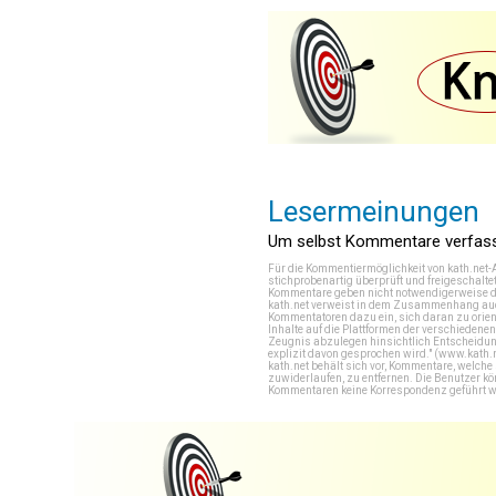
Lesermeinungen
Um selbst Kommentare verfasse
Für die Kommentiermöglichkeit von kath.net-
stichprobenartig überprüft und freigeschalte
Kommentare geben nicht notwendigerweise di
kath.net verweist in dem Zusammenhang auch
Kommentatoren dazu ein, sich daran zu orien
Inhalte auf die Plattformen der verschieden
Zeugnis abzulegen hinsichtlich Entscheidung
explizit davon gesprochen wird." (
www.kath.
kath.net behält sich vor, Kommentare, welch
zuwiderlaufen, zu entfernen. Die Benutzer k
Kommentaren keine Korrespondenz geführt werd