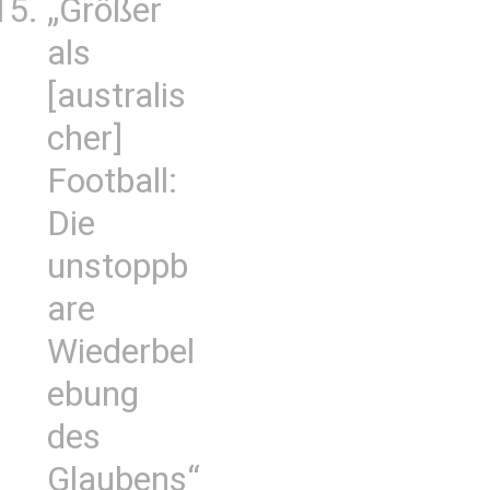
„Größer
als
[australis
cher]
Football:
Die
unstoppb
are
Wiederbel
ebung
des
Glaubens“