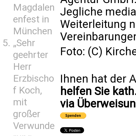
Magdalen
Jegliche media
enfest in
Weiterleitung 
München
Vereinbarungen
„Sehr
Foto: (C) Kirch
geehrter
Herr
Ihnen hat der A
Erzbischo
helfen Sie kath
f Koch,
mit
via Überweisun
großer
Verwunde