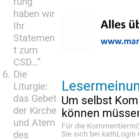
rung
haben wir
Ihr
Statemen
t zum
CSD…“
Die
Lesermeinu
Liturgie:
das Gebet
Um selbst Kom
der Kirche
können müssen 
und Atem
Für die Kommentiermög
des
Sie sich bei
kathLogin 