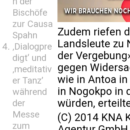
n der
Bischöfe
zur Causa
Zudem riefen d
Spahn
Landsleute zu N
‚Dialogpre
der Vergebung
digt‘ und
gegen Widersac
‚meditativ
wie in Antoa in
er Tanz’
in Nogokpo in d
während
würden, erteilt
der
Messe
(C) 2014 KNA K
zum
Agentur GmbH. 