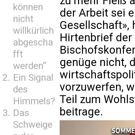
zu mehr Fleiß a
können
der Arbeit sei 
nicht
Gesellschaft», 
willkürlich
Hirtenbrief de
abgescha
Bischofskonfer
fft
genüge nicht, 
werden“
wirtschaftspoli
Ein Signal
vorzuwerfen, w
des
Teil zum Wohls
Himmels?
beitrage.
Das
Schweige