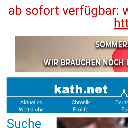
ab sofort verfügbar: 
ht
Suche