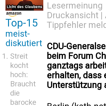
Lesermeinung
Druckansicht
|
Top-15
Tippfehler mel
meist-
diskutiert
CDU-Generalse
beim Forum Chr
Streit
ganztags arbeit
kocht
erhalten, dass 
hoch:
Braucht
Unterstützung 
die
barocke