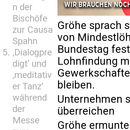
n der
Bischöfe
Gröhe sprach s
zur Causa
von Mindestlö
Spahn
Bundestag fest
‚Dialogpre
Lohnfindung m
digt‘ und
Gewerkschafte
‚meditativ
bleiben.
er Tanz’
während
Unternehmen so
der
überreichen
Messe
Gröhe ermunte