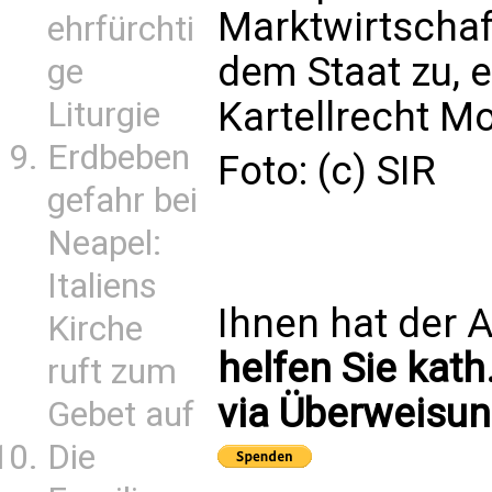
Marktwirtscha
ehrfürchti
dem Staat zu, 
ge
Kartellrecht M
Liturgie
Erdbeben
Foto: (c) SIR
gefahr bei
Neapel:
Italiens
Ihnen hat der A
Kirche
helfen Sie kath
ruft zum
via Überweisun
Gebet auf
Die