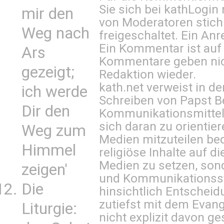
Sie sich bei
kathLogin 
mir den
von Moderatoren stich
Weg nach
freigeschaltet. Ein Anr
Ein Kommentar ist auf
Ars
Kommentare geben nic
gezeigt;
Redaktion wieder.
kath.net verweist in
ich werde
Schreiben von Papst B
Dir den
Kommunikationsmittel 
sich daran zu orientie
Weg zum
Medien mitzuteilen be
Himmel
religiöse Inhalte auf 
Medien zu setzen, sond
zeigen'
und Kommunikationsst
Die
hinsichtlich Entscheid
zutiefst mit dem Eva
Liturgie:
nicht explizit davon ge