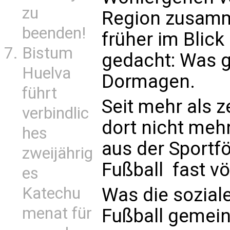
zu
Region zusam
beenden!
früher im Blic
Bistum
gedacht: Was gu
Huelva
Dormagen.
führt
Seit mehr als 
verbindlic
dort nicht meh
hes
aus der Sportfö
zweijährig
Fußball  fast 
es
Was die sozial
Katechu
menat für
Fußball gemei