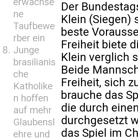
erwachse
Der Bundestag
ne
Klein (Siegen) 
Taufbewe
beste Vorausse
rber ein
Freiheit biete 
Junge
Klein verglich 
brasilianis
Beide Mannscha
che
Freiheit, sich z
Katholike
brauche das Sp
n hoffen
die durch eine
auf mehr
durchgesetzt 
Glaubensl
das Spiel im Ch
ehre und