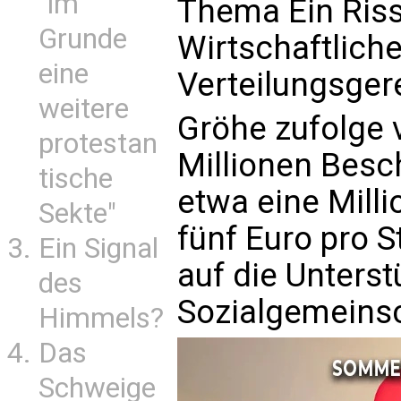
"im
Thema Ein Riss
Grunde
Wirtschaftlich
eine
Verteilungsgere
weitere
Gröhe zufolge 
protestan
Millionen Besc
tische
etwa eine Mill
Sekte"
fünf Euro pro S
Ein Signal
auf die Unterst
des
Sozialgemeins
Himmels?
Das
Schweige