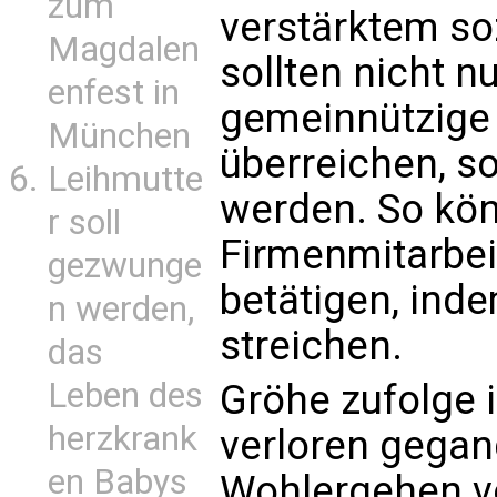
zum
verstärktem so
Magdalen
sollten nicht n
enfest in
gemeinnützige 
München
überreichen, so
Leihmutte
werden. So kön
r soll
Firmenmitarbei
gezwunge
betätigen, ind
n werden,
streichen.
das
Leben des
Gröhe zufolge 
herzkrank
verloren gegan
en Babys
Wohlergehen v