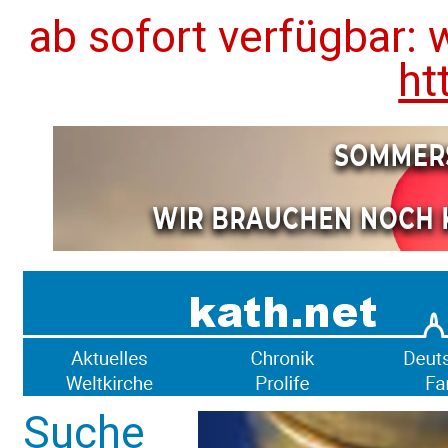
ab sofort verfügbar: 
ht
Suche