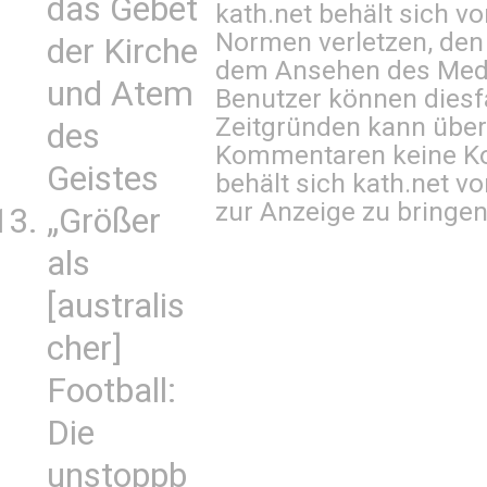
das Gebet
kath.net behält sich v
Normen verletzen, den
der Kirche
dem Ansehen des Mediu
und Atem
Benutzer können diesfa
Zeitgründen kann über
des
Kommentaren keine Ko
Geistes
behält sich kath.net vo
zur Anzeige zu bringen
„Größer
als
[australis
cher]
Football:
Die
unstoppb