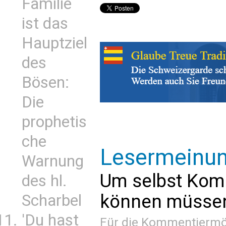
Familie
ist das
Hauptziel
des
Bösen:
Die
prophetis
che
Lesermeinu
Warnung
Um selbst Kom
des hl.
können müssen 
Scharbel
'Du hast
Für die Kommentiermög