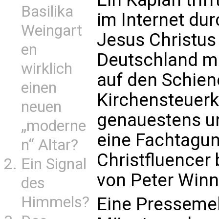
Basilika
im Internet dur
Weingart
Jesus Christus
en
Deutschland mu
wirklich
auf den Schien
einen
Kirchensteuerk
neuen
genauestens un
„moderne
eine Fachtagu
n“ Altar?
Christfluencer
Ein Signal
von Peter Winn
des
Himmels?
Eine Presseme