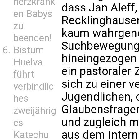
herzkrank
dass Jan Aleff,
en Babys
Recklinghausen
zu
kaum wahrgen
beenden!
Suchbewegung
Bistum
hineingezogen
Huelva
ein pastoraler 
führt
sich zu einer 
verbindlic
Jugendlichen, d
hes
Glaubensfrage
zweijährig
und zugleich mi
es
aus dem Intern
Katechu