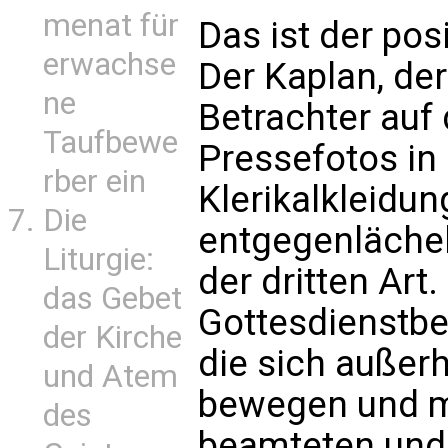
menat für
Das ist der pos
erwachse
Der Kaplan, de
ne
Betrachter auf
Taufbewe
Pressefotos in
rber ein
Klerikalkleidu
Die
entgegenlächel
Liturgie:
der dritten Art
das Gebet
Gottesdienstb
der Kirche
die sich außer
und Atem
bewegen und mi
des
beamteten und 