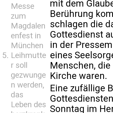
mit dem Glaube
Messe
Berührung kom
zum
schlagen die d
Magdalen
Gottesdienst a
enfest in
in der Presse
München
eines Seelsorg
Leihmutte
Menschen, die b
r soll
gezwunge
Kirche waren.
n werden,
Eine zufällige
das
Gottesdiensten
Leben des
Sonntag im Her