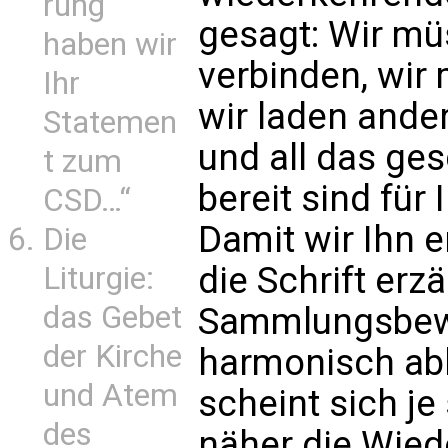
rung
gesagt: Wir mü
haben wir
verbinden, wir
Ihr
wir laden ander
Statemen
und all das ges
t zum
bereit sind für
CSD…“
Damit wir Ihn 
Die
die Schrift erz
Liturgie:
das Gebet
Sammlungsbewe
der Kirche
harmonisch ablä
und Atem
scheint sich je 
des
näher die Wied