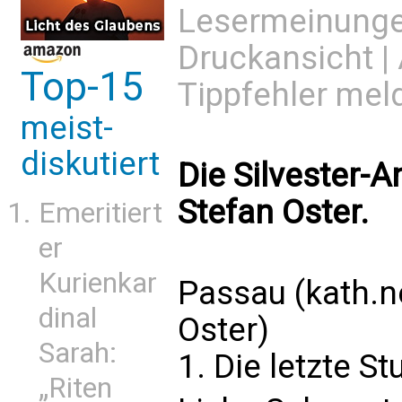
Lesermeinung
Druckansicht
|
Top-15
Tippfehler mel
meist-
diskutiert
Die Silvester-
Stefan Oster.
Emeritiert
er
Kurienkar
Passau (kath.n
dinal
Oster
)
Sarah:
1. Die letzte S
„Riten