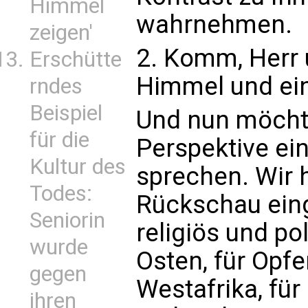
Himmel
wahrnehmen.
zeigen'
2. Komm, Herr 
Erschütte
Himmel und ein
rndes
Beispiel
Und nun möchte
für die
Perspektive ei
Kultur des
sprechen. Wir 
Todes:
Rückschau eing
Seniorin
religiös und po
wurde
Osten, für Opfe
gegen
Westafrika, für
ihren