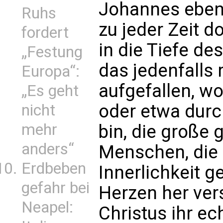
Johannes ebenf
Ruhs
zu jeder Zeit d
fordert
in die Tiefe des
„Festung
das jedenfalls
Europa“:
aufgefallen, w
„Es geht
oder etwa durc
nicht
mehr
bin, die große g
anders“
Menschen, die 
Erdbeben
Innerlichkeit 
gefahr bei
Herzen her ver
Neapel:
Christus ihr ech