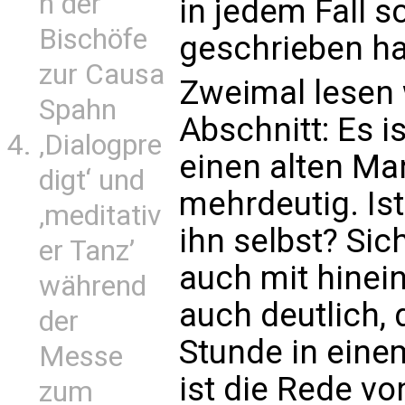
n der
in jedem Fall sc
Bischöfe
geschrieben ha
zur Causa
Zweimal lesen 
Spahn
Abschnitt: Es i
‚Dialogpre
einen alten Ma
digt‘ und
mehrdeutig. Ist
‚meditativ
ihn selbst? Sic
er Tanz’
auch mit hinei
während
auch deutlich, d
der
Stunde in einem
Messe
ist die Rede v
zum