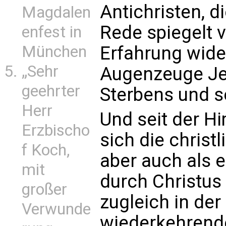
Antichristen, d
Magdalen
Rede spiegelt v
enfest in
Erfahrung wide
München
„Sehr
Augenzeuge Je
geehrter
Sterbens und s
Herr
Und seit der H
Erzbischo
sich die christ
f Koch,
aber auch als
mit
durch Christus 
großer
zugleich in de
Verwunde
wiederkehrende