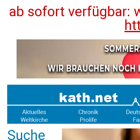
ab sofort verfügbar: 
ht
Suche