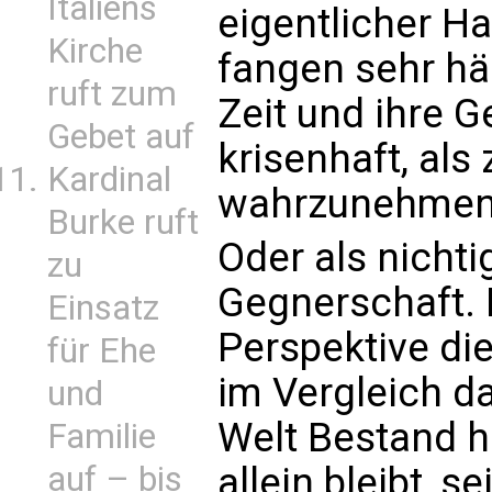
Italiens
eigentlicher Ha
Kirche
fangen sehr häu
ruft zum
Zeit und ihre G
Gebet auf
krisenhaft, al
Kardinal
wahrzunehmen
Burke ruft
Oder als nichtig
zu
Gegnerschaft. 
Einsatz
Perspektive di
für Ehe
im Vergleich da
und
Welt Bestand ha
Familie
allein bleibt, 
auf – bis