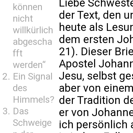
Liebe Schweste
können
der Text, den u
nicht
heute als Lesu
willkürlich
dem ersten Joh
abgescha
21). Dieser Bri
fft
Apostel Johann
werden“
Jesu, selbst g
Ein Signal
aber von einem 
des
der Tradition 
Himmels?
Das
er von Johann
Schweige
ich persönlich