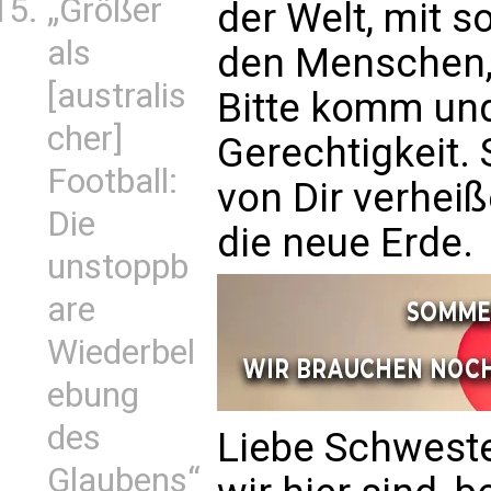
„Größer
der Welt, mit s
als
den Menschen, 
[australis
Bitte komm und
cher]
Gerechtigkeit.
Football:
von Dir verhe
Die
die neue Erde.
unstoppb
are
Wiederbel
ebung
des
Liebe Schwester
Glaubens“