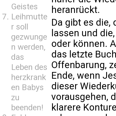
Geistes
heranrückt.
Leihmutte
Da gibt es die,
r soll
lassen und die,
gezwunge
oder können. A
n werden,
das letzte Buch
das
Offenbarung, z
Leben des
Ende, wenn Je
herzkrank
dieser Wiederk
en Babys
vorausgehen, d
zu
klarere Konture
beenden!