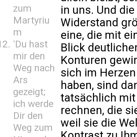
zum
in uns. Und die
Martyriu
Widerstand größ
m
eine, die mit e
'Du hast
Blick deutliche
mir den
Konturen gewin
Weg nach
sich im Herzen
Ars
haben, sind da
gezeigt;
tatsächlich mit
ich werde
rechnen, die si
Dir den
weil sie die We
Weg zum
Kontrast zu Ih