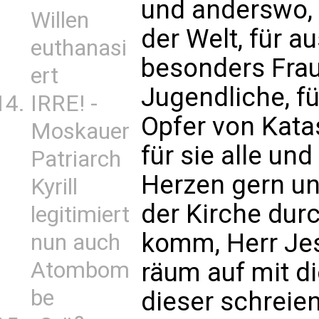
und anderswo, f
Willen
der Welt, für 
euthanasi
besonders Frau
ert
Jugendliche, fü
IRRE! -
Opfer von Kata
Moskauer
für sie alle und
Patriarch
Herzen gern un
Kyrill
der Kirche durc
legitimiert
komm, Herr Je
nun auch
räum auf mit d
Atombom
be
dieser schreie