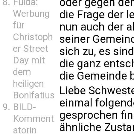
oder gegen den
Fulda:
die Frage der l
Werbung
für
nun auch der a
Christoph
seiner Gemeind
er Street
sich zu, es sin
Day mit
die ganz entsc
dem
die Gemeinde 
heiligen
Liebe Schwester
Bonifatius
einmal folgende
BILD-
gesprochen fin
Komment
ähnliche Zusta
atorin