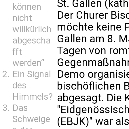
St. Gallen (kath
können
Der Churer Bis
nicht
möchte keine P
willkürlich
Gallen am 8. M
abgescha
Tagen von romt
fft
Gegenmaßnahme
werden“
Demo organisie
Ein Signal
bischöflichen B
des
Himmels?
abgesagt. Die
Das
"Eidgenössisch
Schweige
(EBJK)" war a