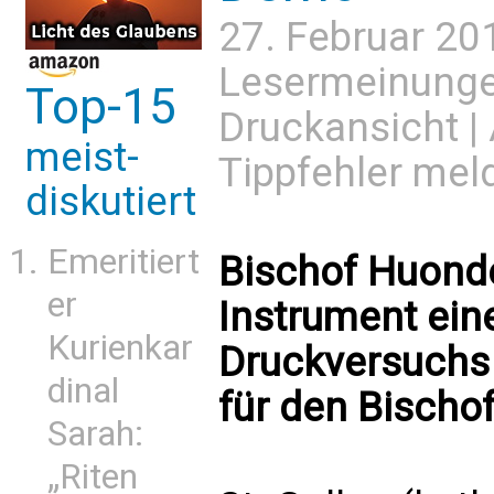
27. Februar 20
Lesermeinung
Top-15
Druckansicht
|
meist-
Tippfehler mel
diskutiert
Emeritiert
Bischof Huonder
er
Instrument ein
Kurienkar
Druckversuchs 
dinal
für den Bischo
Sarah:
„Riten