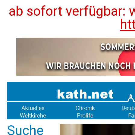
ab sofort verfügbar: 
ht
Suche