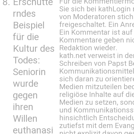
Erschütte
Für die Kommentiermög
Sie sich bei
kathLogin 
rndes
von Moderatoren stich
Beispiel
freigeschaltet. Ein Anr
Ein Kommentar ist auf
für die
Kommentare geben nic
Kultur des
Redaktion wieder.
kath.net verweist in
Todes:
Schreiben von Papst B
Seniorin
Kommunikationsmittel 
sich daran zu orientie
wurde
Medien mitzuteilen be
gegen
religiöse Inhalte auf 
Medien zu setzen, sond
ihren
und Kommunikationsst
Willen
hinsichtlich Entscheid
zutiefst mit dem Eva
euthanasi
nicht explizit davon ge