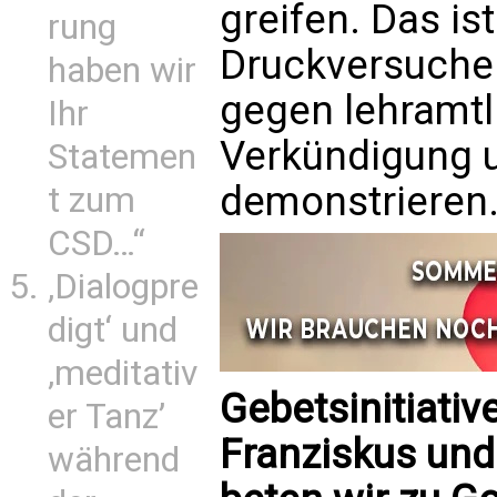
greifen. Das is
rung
Druckversuche 
haben wir
gegen lehramtli
Ihr
Verkündigung 
Statemen
demonstrieren.
t zum
CSD…“
‚Dialogpre
digt‘ und
‚meditativ
Gebetsinitiati
er Tanz’
Franziskus und
während