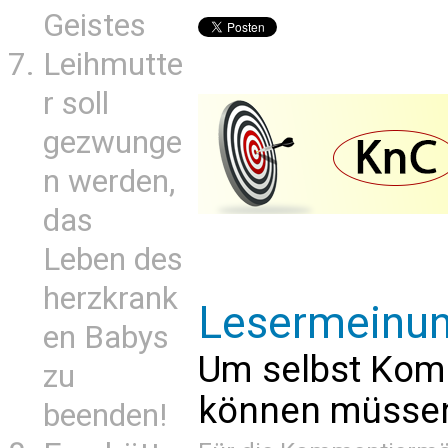
Geistes
Leihmutte
r soll
gezwunge
n werden,
das
Leben des
herzkrank
Lesermeinu
en Babys
Um selbst Kom
zu
können müssen 
beenden!