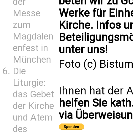
beten wir zu Go
der
Werke für Einhe
Messe
Kirche. Infos u
zum
Beteiligungsmö
Magdalen
enfest in
unter uns!
München
Foto (c) Bistu
Die
Liturgie:
Ihnen hat der A
das Gebet
helfen Sie kath
der Kirche
via Überweisun
und Atem
des