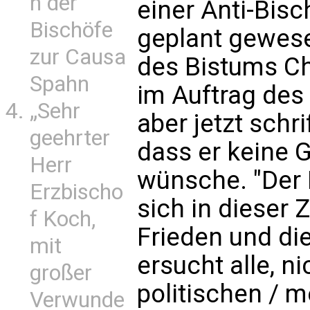
n der
einer Anti-Bisc
Bischöfe
geplant gewese
zur Causa
des Bistums Ch
Spahn
im Auftrag des
„Sehr
aber jetzt schri
geehrter
dass er keine
Herr
wünsche. "Der 
Erzbischo
sich in dieser
f Koch,
Frieden und die
mit
ersucht alle, n
großer
politischen / 
Verwunde