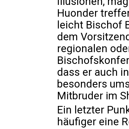
Illusionen, mag
Huonder treff
leicht Bischof
dem Vorsitzend
regionalen ode
Bischofskonfe
dass er auch in
besonders umsi
Mitbruder im Sh
Ein letzter Pun
häufiger eine R