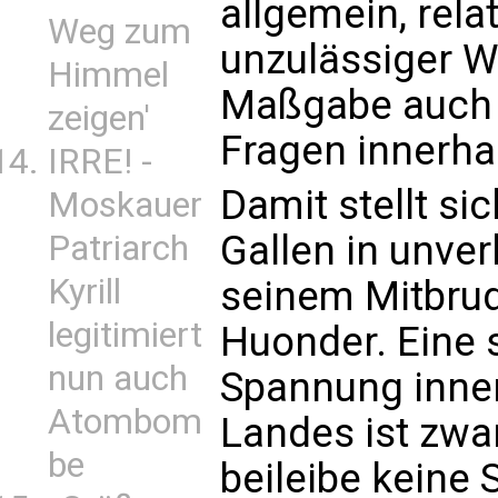
allgemein, rela
Weg zum
unzulässiger We
Himmel
Maßgabe auch 
zeigen'
Fragen innerhal
IRRE! -
Damit stellt si
Moskauer
Gallen in unve
Patriarch
Kyrill
seinem Mitbrud
legitimiert
Huonder. Eine 
nun auch
Spannung inner
Atombom
Landes ist zwa
be
beileibe keine 