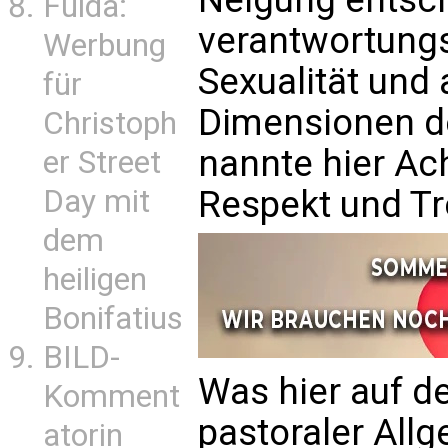
Fulda:
verantwortung
Werbung
Sexualität und 
für
Dimensionen de
Christoph
nannte hier Ach
er Street
Respekt und Tr
Day mit
dem
heiligen
Bonifatius
BILD-
Was hier auf de
Komment
pastoraler Allg
atorin