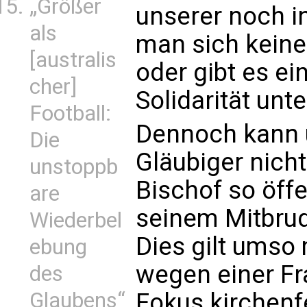
„Größer
unserer noch i
als
man sich keiner
[australis
oder gibt es e
cher]
Solidarität unt
Football:
Dennoch kann 
Die
Gläubiger nich
unstoppb
Bischof so öffe
are
seinem Mitbrud
Wiederbel
Dies gilt umso
ebung
wegen einer Fr
des
Fokus kirchenf
Glaubens“