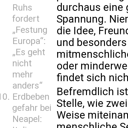
durchaus eine 
Ruhs
Spannung. Niem
fordert
die Idee, Freun
„Festung
Europa“:
und besonders 
„Es geht
mitmenschliche
nicht
oder minderwer
mehr
findet sich nic
anders“
Befremdlich ist
Erdbeben
Stelle, wie zwe
gefahr bei
Weise miteinan
Neapel:
menschliche Sex