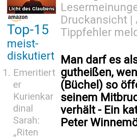
Lesermeinung
Druckansicht
|
Top-15
Tippfehler mel
meist-
diskutiert
Man darf es als
gutheißen, wen
Emeritiert
(Büchel) so öff
er
seinem Mitbru
Kurienkar
dinal
verhält - Ein 
Sarah:
Peter Winnemö
„Riten