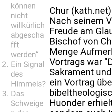
können
Chur (kath.net)
nicht
Nach seinem V
willkürlich
Freude am Glau
abgescha
Bischof von Chu
fft
Menge Aufmerk
werden“
Vortrags war "
Ein Signal
Sakrament und A
des
ein Vortrag übe
Himmels?
bibeltheologisc
Das
Huonder erhielt
Schweige