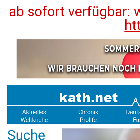
ab sofort verfügbar: 
ht
Suche