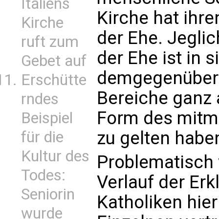
Italiens
Kirche hat ihre
Kirche
der Ehe. Jeglic
ruft zum
der Ehe ist in
Gebet auf
demgegenüber 
Erschütte
Bereiche ganz a
rndes
Form des mitm
Beispiel
zu gelten habe
für die
Kultur des
Problematisch 
Todes:
Verlauf der Er
Seniorin
Katholiken hie
wurde