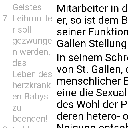
Geistes
Mitarbeiter in 
Leihmutte
er, so ist dem 
r soll
seiner Funktion
gezwunge
Gallen Stellung
n werden,
In seinem Schr
das
von St. Gallen,
Leben des
menschlicher 
herzkrank
eine die Sexual
en Babys
des Wohl der P
zu
deren hetero- 
beenden!
Neigung entsch