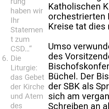
rung
Katholischen Ki
haben wir
orchestrierten
Ihr
Kreise tat dies
Statemen
t zum
Umso verwunder
CSD…“
des Vorsitzend
Die
Bischofskonfer
Liturgie:
Büchel. Der Bis
das Gebet
der SBK als Sp
der Kirche
sich am vergan
und Atem
Schreiben an a
des