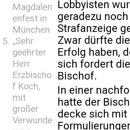
Lobbyisten wu
Magdalen
geradezu noch f
enfest in
Strafanzeige g
München
Zwar dürfte di
„Sehr
Erfolg haben, d
geehrter
sich fordert di
Herr
Bischof.
Erzbischo
f Koch,
In einer nachf
mit
hatte der Bisch
großer
decke sich mit
Verwunde
Formulierunge