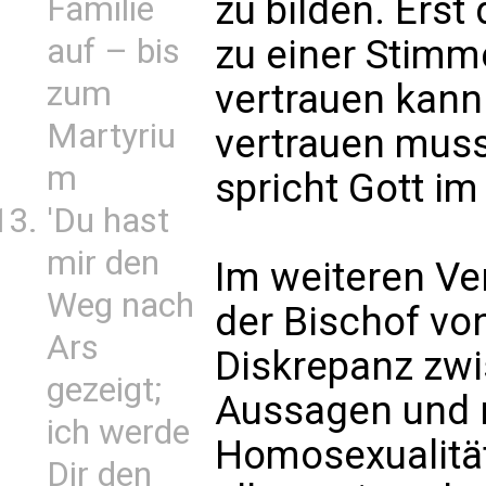
zu bilden. Ers
Familie
zu einer Stimm
auf – bis
zum
vertrauen kann
Martyriu
vertrauen mus
m
spricht Gott i
'Du hast
mir den
Im weiteren Ver
Weg nach
der Bischof von
Ars
Diskrepanz zwi
gezeigt;
Aussagen und 
ich werde
Homosexualität 
Dir den