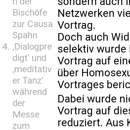
sondern auch i
n der
Netzwerken vie
Bischöfe
zur Causa
Vortrag.
Spahn
Doch auch Wide
‚Dialogpre
selektiv wurde 
digt‘ und
Vortrag auf ei
‚meditativ
über Homosexua
er Tanz’
Vortrages beric
während
Dabei wurde ni
der
Vortrag auf di
Messe
reduziert. Aus
zum