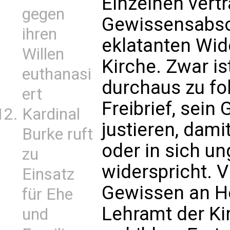
Einzelnen vertr
gegen
Gewissensabso
ihren
eklatanten Wid
Willen
Kirche. Zwar i
euthanasi
durchaus zu fol
ert
Freibrief, sein
Kardinal
justieren, dami
Burke ruft
oder in sich u
zu
widerspricht. V
Einsatz
Gewissen an He
für Ehe
Lehramt der Ki
und