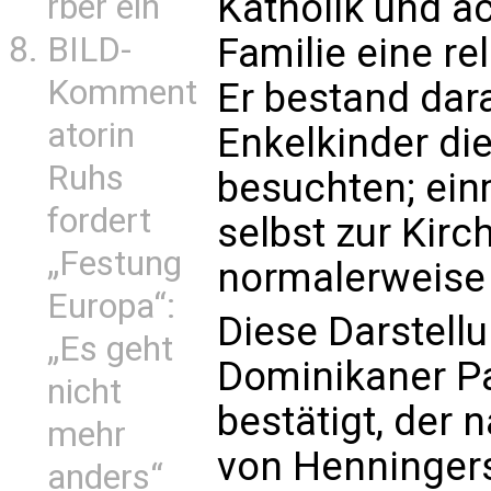
Katholik und ac
rber ein
BILD-
Familie eine re
Komment
Er bestand dar
atorin
Enkelkinder d
Ruhs
besuchten; einm
fordert
selbst zur Kirc
„Festung
normalerweise 
Europa“:
Diese Darstell
„Es geht
Dominikaner P
nicht
bestätigt, der 
mehr
von Henningers
anders“