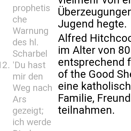
prophetis
Überzeugungen, 
che
Jugend hegte.
Warnung
Alfred Hitchco
des hl.
im Alter von 8
Scharbel
entsprechend f
'Du hast
of the Good She
mir den
eine katholisch
Weg nach
Familie, Freun
Ars
teilnahmen.
gezeigt;
ich werde