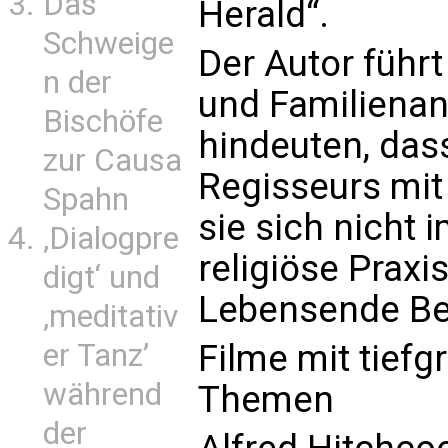
Das
Herald“.
Schweige
Der Autor führ
n der
und Familienan
Bischöfe
hindeuten, das
zur Causa
Regisseurs mit
Spahn
sie sich nicht
‚Dialogpre
religiöse Praxi
digt‘ und
Lebensende Be
‚meditativ
er Tanz’
Filme mit tief
während
Themen
der