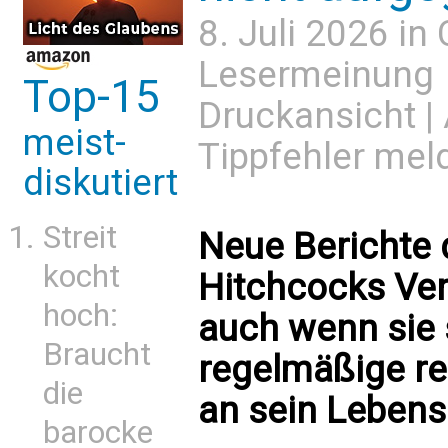
8. Juli 2026 in
Lesermeinung
Top-15
Druckansicht
|
meist-
Tippfehler mel
diskutiert
Streit
Neue Berichte 
kocht
Hitchcocks Ver
hoch:
auch wenn sie 
Braucht
regelmäßige rel
die
an sein Lebens
barocke