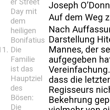
er Street
Joseph O’Donne
Day mit
Auf dem Weg zu
dem
Nach Auffassun
heiligen
Darstellung Hi
Bonifatius
Mannes, der se
Die
aufgegeben hat
Familie
ist das
Vereinfachung. 
Hauptziel
dass die letzt
des
Regisseurs nic
Bösen:
Bekehrung gep
Die
vielmehr von e