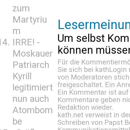
zum
Martyriu
Lesermeinu
m
Um selbst Kom
IRRE! -
können müssen 
Moskauer
Für die Kommentiermög
Patriarch
Sie sich bei
kathLogin 
Kyrill
von Moderatoren stich
freigeschaltet. Ein Anr
legitimiert
Ein Kommentar ist auf
nun auch
Kommentare geben nic
Redaktion wieder.
Atombom
kath.net verweist in
be
Schreiben von Papst B
Kommunikationsmittel 