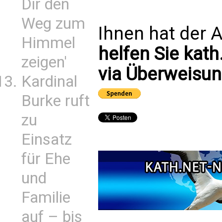
Dir den
Weg zum
Ihnen hat der A
Himmel
helfen Sie kath
zeigen'
via Überweisun
Kardinal
Burke ruft
zu
Einsatz
für Ehe
und
Familie
auf – bis