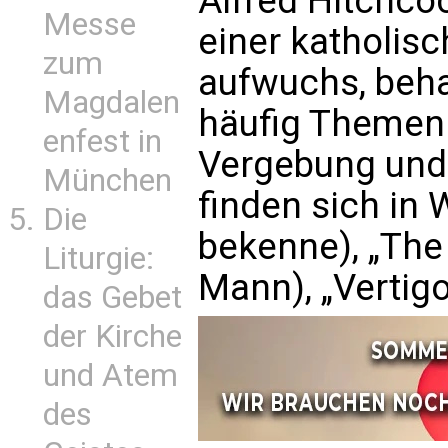
Alfred Hitchco
Messe
einer katholis
zum
aufwuchs, beha
Magdalen
häufig Themen 
enfest in
Vergebung und 
München
finden sich in 
Die
bekenne), „The
Liturgie:
Mann), „Vertigo
das Gebet
der Kirche
und Atem
des