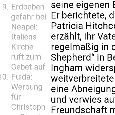
seine eigenen 
Erdbeben
Er berichtete, 
gefahr bei
Patricia Hitchc
Neapel:
erzählt, ihr Va
Italiens
regelmäßig in 
Kirche
Shepherd“ in B
ruft zum
Gebet auf
Ingham widers
Fulda:
weitverbreitet
Werbung
eine Abneigung
für
und verwies au
Christoph
Freundschaft m