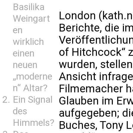
Basilika
London (kath.n
Weingart
Berichte, die i
en
Veröffentlichu
wirklich
of Hitchcock“
einen
wurden, stellen
neuen
Ansicht infrag
„moderne
Filmemacher h
n“ Altar?
Ein Signal
Glauben im Er
des
aufgegeben; di
Himmels?
Buches, Tony L