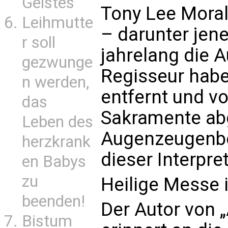
Geistes
Tony Lee Moral
Leihmutte
– darunter jen
r soll
jahrelang die A
gezwunge
Regisseur habe
n werden,
entfernt und v
das
Sakramente ab
Leben des
Augenzeugenbe
herzkrank
dieser Interpre
en Babys
zu
Heilige Messe 
beenden!
Der Autor von 
Bistum