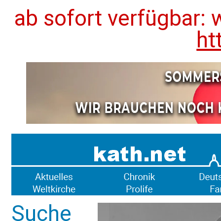
ab sofort verfügbar: 
ht
Suche