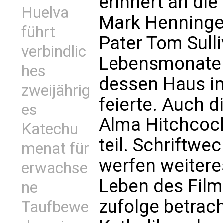
erinnert an di
Huelva
Mark Henninge
führt
Pater Tom Sulli
verbindlic
Lebensmonaten
hes
dessen Haus in
zweijährig
feierte. Auch d
es
Alma Hitchcock
Katechu
teil. Schriftwe
menat für
werfen weiteres
erwachse
Leben des Fil
ne
zufolge betrach
Taufbewe