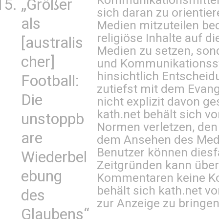
„Größer
sich daran zu orientie
als
Medien mitzuteilen be
religiöse Inhalte auf 
[australis
Medien zu setzen, sond
cher]
und Kommunikationsst
hinsichtlich Entscheid
Football:
zutiefst mit dem Eva
Die
nicht explizit davon ge
kath.net behält sich v
unstoppb
Normen verletzen, den
are
dem Ansehen des Mediu
Benutzer können diesfa
Wiederbel
Zeitgründen kann über
ebung
Kommentaren keine Ko
behält sich kath.net vo
des
zur Anzeige zu bringen
Glaubens“