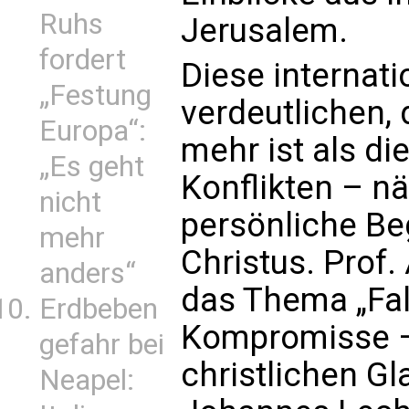
Ruhs
Jerusalem.
fordert
Diese internat
„Festung
verdeutlichen, 
Europa“:
mehr ist als d
„Es geht
Konflikten – nä
nicht
persönliche B
mehr
Christus. Prof
anders“
das Thema „Fal
Erdbeben
Kompromisse –
gefahr bei
christlichen Gl
Neapel: