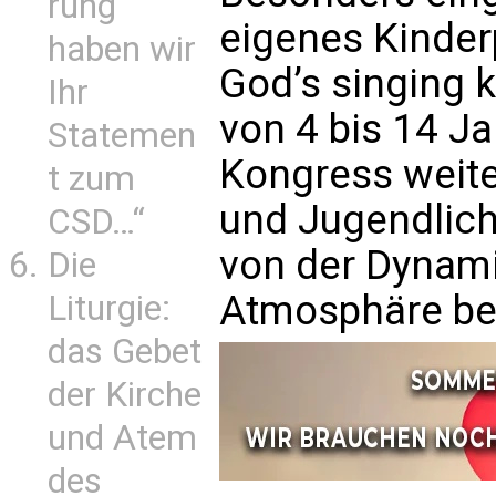
rung
eigenes Kinde
haben wir
God’s singing k
Ihr
von 4 bis 14 Ja
Statemen
Kongress weit
t zum
und Jugendlich
CSD…“
von der Dynami
Die
Atmosphäre beg
Liturgie:
das Gebet
der Kirche
und Atem
des