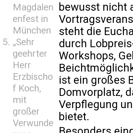
bewusst nicht a
Magdalen
Vortragsverans
enfest in
München
steht die Eucha
„Sehr
durch Lobpreis
geehrter
Workshops, Ge
Herr
Beichtmöglichk
Erzbischo
ist ein großes
f Koch,
Domvorplatz, d
mit
Verpflegung u
großer
bietet.
Verwunde
Besonders eing