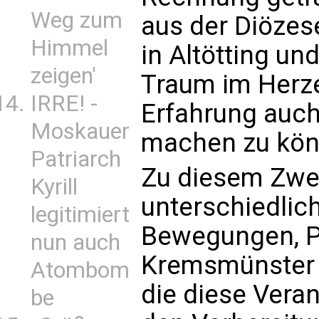
Weg zum
aus der Diözes
Himmel
in Altötting u
zeigen'
Traum im Herze
IRRE! -
Erfahrung auch
Moskauer
machen zu kön
Patriarch
Zu diesem Zwec
Kyrill
unterschiedlic
legitimiert
Bewegungen, Pf
nun auch
Kremsmünster z
Atombom
die diese Veran
be