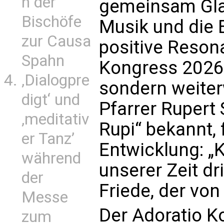
n der
gemeinsam Glau
Bischöfe
Musik und die E
zur Causa
positive Reson
Spahn
Kongress 2026 
‚Dialogpre
sondern weiter
digt‘ und
Pfarrer Rupert 
‚meditativ
Rupi“ bekannt, 
er Tanz’
Entwicklung: „
während
unserer Zeit dr
der
Friede, der von
Messe
Der Adoratio K
zum