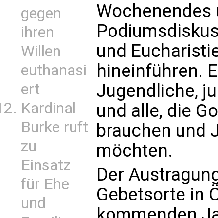
Wochenendes u
gegen
Podiumsdiskuss
ihren
und Eucharistie
Willen
hineinführen. 
euthanasi
ert
Jugendliche, j
Kardinal
und alle, die G
Burke ruft
brauchen und 
zu
möchten.
Einsatz
Der Austragungs
für Ehe
Gebetsorte in Ö
und
kommenden Jah