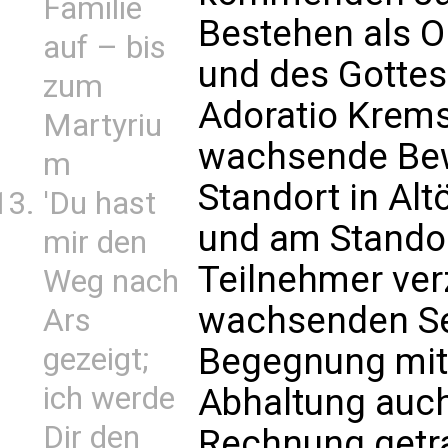
Familie
Bestehen als Or
auf – bis
und des Gottes
zum
Adoratio Krems
Martyriu
wachsende Bew
m
Standort in Al
'Du hast
und am Standor
mir den
Teilnehmer ver
Weg nach
wachsenden Se
Ars
Begegnung mit 
gezeigt;
ich werde
Abhaltung auc
Dir den
Rechnung getr