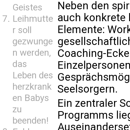
Neben den spir
Geistes
auch konkrete 
Leihmutte
Elemente: Wor
r soll
gesellschaftli
gezwunge
Coaching-Ecke 
n werden,
das
Einzelpersone
Leben des
Gesprächsmögl
herzkrank
Seelsorgern.
en Babys
Ein zentraler 
zu
Programms lieg
beenden!
Auseinanderset