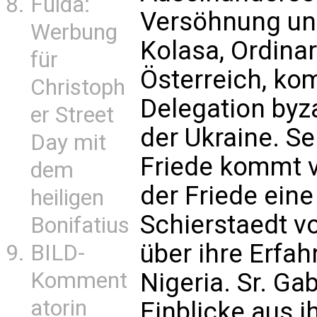
Fulda:
Versöhnung und
Werbung
Kolasa, Ordinar
für
Österreich, k
Christoph
Delegation byz
er Street
der Ukraine. Se
Day mit
Friede kommt vo
dem
der Friede eine
heiligen
Schierstaedt vo
Bonifatius
über ihre Erfa
BILD-
Komment
Nigeria. Sr. Gab
atorin
Einblicke aus i