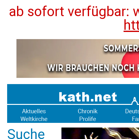
ab sofort verfügbar: 
ht
Suche