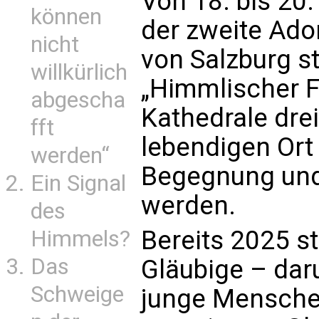
Von 18. bis 20
können
der zweite Ado
nicht
von Salzburg st
willkürlich
„Himmlischer Fr
abgescha
Kathedrale dre
fft
lebendigen Ort
werden“
Begegnung und
Ein Signal
werden.
des
Bereits 2025 s
Himmels?
Das
Gläubige – dar
Schweige
junge Mensche