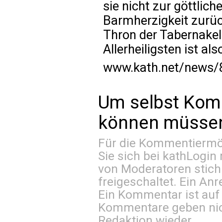
sie nicht zur göttlic
Barmherzigkeit zurück
Thron der Tabernakel
Allerheiligsten ist al
www.kath.net/news/
Um selbst Kom
können müssen 
Für die Kommentiermög
Sie sich bei
kathLogin 
von Moderatoren stich
freigeschaltet. Ein Anr
Ein Kommentar ist auf
Kommentare geben nic
Redaktion wieder.