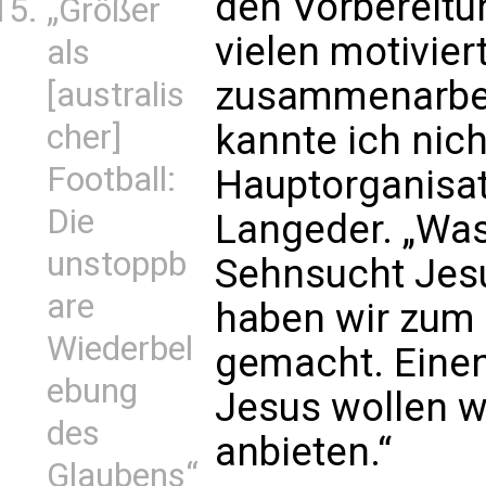
den Vorbereitu
„Größer
vielen motivier
als
zusammenarbei
[australis
cher]
kannte ich nich
Football:
Hauptorganisa
Die
Langeder. „Was 
unstoppb
Sehnsucht Jes
are
haben wir zum
Wiederbel
gemacht. Einen
ebung
Jesus wollen w
des
anbieten.“
Glaubens“