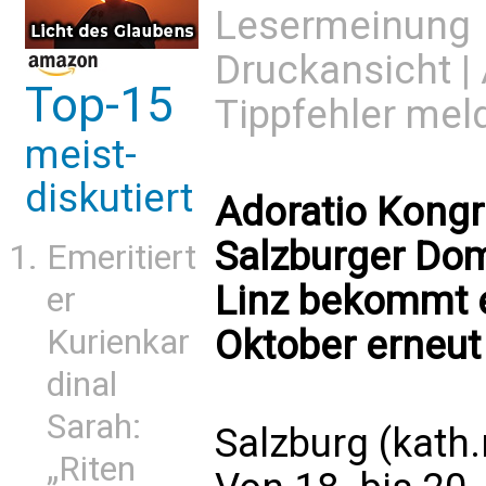
Lesermeinung
Druckansicht
|
Top-15
Tippfehler mel
meist-
diskutiert
Adoratio Kongr
Salzburger Dom
Emeritiert
Linz bekommt 
er
Kurienkar
Oktober erneut 
dinal
Sarah:
Salzburg (kath
„Riten