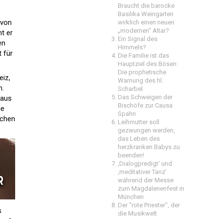
Braucht die barocke
Basilika Weingarten
 von
wirklich einen neuen
„modernen“ Altar?
nt er
Ein Signal des
en
Himmels?
t für
Die Familie ist das
Hauptziel des Bösen:
Die prophetische
eiz,
Warnung des hl.
n.
Scharbel
Das Schweigen der
 aus
Bischöfe zur Causa
ie
Spahn
schen
Leihmutter soll
gezwungen werden,
das Leben des
herzkranken Babys zu
beenden!
‚Dialogpredigt‘ und
‚meditativer Tanz’
während der Messe
zum Magdalenenfest in
München
Der "rote Priester", der
s
die Musikwelt