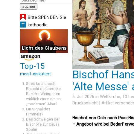
Top-15
Bischof Hans
meist-diskutiert
'Alte Messe'
Streit kocht hoch:
Braucht die barocke
Basilika Weingarten
6. Juli 2026 in
Weltkirche
, 10 L
wirklich einen neuen
Druckansicht
|
Artikel versende
„modernen“ Altar?
Ein Signal des
Himmels?
Bischof von Oslo nach Pius-Bi
Das Schweigen der
– Angebot wird bei Bedarf erwei
Bischöfe zur Causa
Spahn