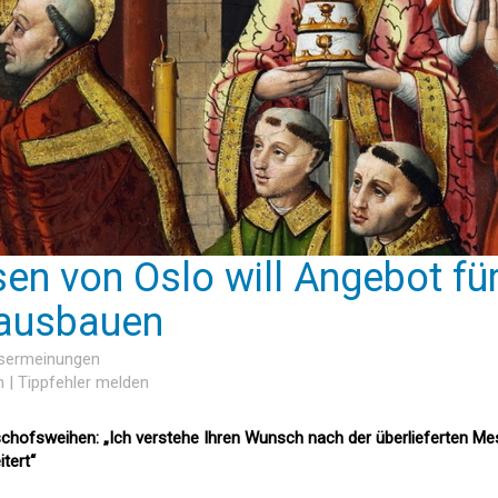
en von Oslo will Angebot fü
 ausbauen
esermeinungen
n
|
Tippfehler melden
schofsweihen: „Ich verstehe Ihren Wunsch nach der überlieferten M
tert“