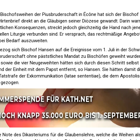
Bischofsweihen der Piusbruderschaft in Écône hat sich der Bischof
Hirtenbrief direkt an die Gläubigen seiner Diözese gewandt. Darin war
htlichen Konsequenzen, streckt jedoch gleichzeitig die Hand nach jen
onellen Liturgie verbunden sind. Er versprach, das rechtmäßige Angebo
 bei Bedarf auszuweiten.
 bezog sich Bischof Hansen auf die Ereignisse vom 1. Juli in der Schw
usbruderschaft ohne päststliches Mandat zu Bischöfen geweiht wurde
sowie die vier Neugeweihten hätten sich durch diesen Schritt selbst
d der Einheit mit dem Papst entfernt, so Hansen. Sie hätten damit d
Tatstrafe der Exkommunikation (latae sententiae), die dem Apostoli
h gezogen.
Note des Dikasteriums für die Glaubenslehre, welche die Weihen al