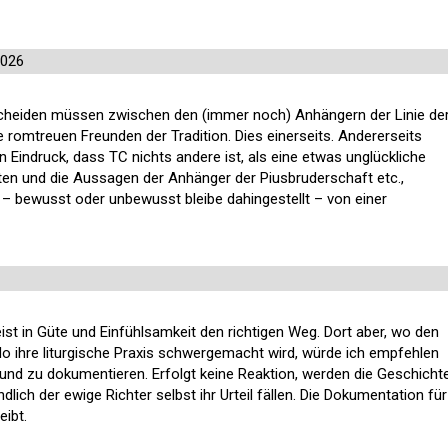
2026
cheiden müssen zwischen den (immer noch) Anhängern der Linie de
 romtreuen Freunden der Tradition. Dies einerseits. Andererseits
Eindruck, dass TC nichts andere ist, als eine etwas unglückliche
ten und die Aussagen der Anhänger der Piusbruderschaft etc.,
 – bewusst oder unbewusst bleibe dahingestellt – von einer
st in Güte und Einfühlsamkeit den richtigen Weg. Dort aber, wo den
o ihre liturgische Praxis schwergemacht wird, würde ich empfehlen
nd zu dokumentieren. Erfolgt keine Reaktion, werden die Geschicht
lich der ewige Richter selbst ihr Urteil fällen. Die Dokumentation für
eibt.