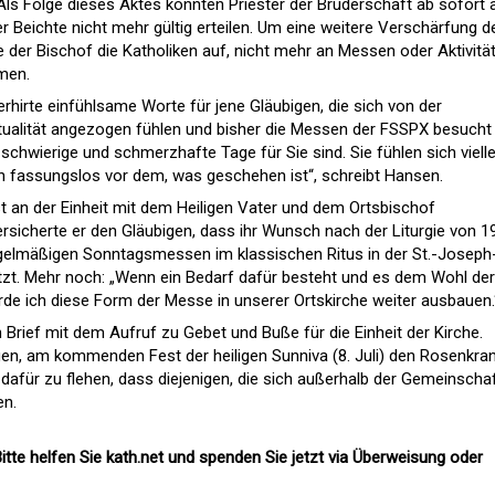
 Als Folge dieses Aktes könnten Priester der Bruderschaft ab sofort
 Beichte nicht mehr gültig erteilen. Um eine weitere Verschärfung d
e der Bischof die Katholiken auf, nicht mehr an Messen oder Aktivitä
men.
erhirte einfühlsame Worte für jene Gläubigen, die sich von der
ritualität angezogen fühlen und bisher die Messen der FSSPX besucht
 schwierige und schmerzhafte Tage für Sie sind. Sie fühlen sich vielle
n fassungslos vor dem, was geschehen ist“, schreibt Hansen.
fest an der Einheit mit dem Heiligen Vater und dem Ortsbischof
ersicherte er den Gläubigen, dass ihr Wunsch nach der Liturgie von 1
elmäßigen Sonntagsmessen im klassischen Ritus in der St.-Joseph
tzt. Mehr noch: „Wenn ein Bedarf dafür besteht und es dem Wohl der
erde ich diese Form der Messe in unserer Ortskirche weiter ausbauen.
Brief mit dem Aufruf zu Gebet und Buße für die Einheit der Kirche.
gen, am kommenden Fest der heiligen Sunniva (8. Juli) den Rosenkra
dafür zu flehen, dass diejenigen, die sich außerhalb der Gemeinscha
en.
itte helfen Sie kath.net und spenden Sie jetzt via Überweisung oder