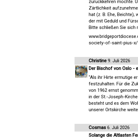
zurückkehren möchte. Un
Zärtlichkeit aufzunehme
hat (z. B. Ehe, Beichte),
der mit Geduld und Fürso
Bitte schließen Sie sich 
www.bridgeportdiocese.
society-of-saint-pius-x/
Christine
9. Juli 2026
Der Bischof von Oslo - ei
"Als ihr Hirte ermutige 
festzuhalten. Für die Zu
von 1962 ernst genomme
in der St.-Joseph-Kirch
besteht und es dem Wohl
unserer Ortskirche weite
Cosmas
6. Juli 2026
Solange die Altlasten F