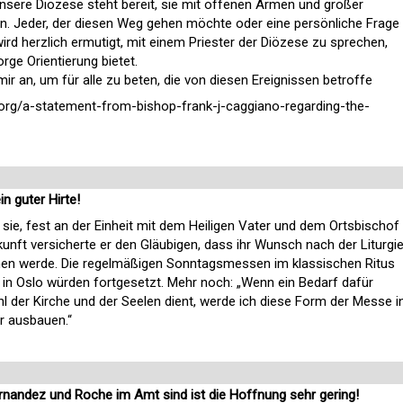
sere Diözese steht bereit, sie mit offenen Armen und großer
n. Jeder, der diesen Weg gehen möchte oder eine persönliche Frage
 wird herzlich ermutigt, mit einem Priester der Diözese zu sprechen,
rge Orientierung bietet.
mir an, um für alle zu beten, die von diesen Ereignissen betroffe
org/a-statement-from-bishop-frank-j-caggiano-regarding-the-
n guter Hirte!
er sie, fest an der Einheit mit dem Heiligen Vater und dem Ortsbischof
kunft versicherte er den Gläubigen, dass ihr Wunsch nach der Liturgi
n werde. Die regelmäßigen Sonntagsmessen im klassischen Ritus
e in Oslo würden fortgesetzt. Mehr noch: „Wenn ein Bedarf dafür
 der Kirche und der Seelen dient, werde ich diese Form der Messe i
r ausbauen.“
ernandez und Roche im Amt sind ist die Hoffnung sehr gering!