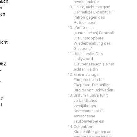
 auch
revolutionierte
Heute, nicht morgen!
er
Der heilige Expeditus –
ten
Patron gegen das
Aufschieben
„Größer als
[australischer] Football:
Die unstoppbare
icht
Wiederbelebung des
Glaubens“
Joan Leslie: Das
Hollywood-
962
Glaubenszeugnis einer
echten Heldin
-
Eine mächtige
Fürsprecherin für
“
Ehepaare: Die heilige
Birgitta von Schweden
Bistum Huelva führt
nz
verbindliches
ft
zweijähriges
Katechumenat für
erwachsene
Taufbewerber ein
Schönborn:
Kirchenübergaben an
andere Kirchen ist der