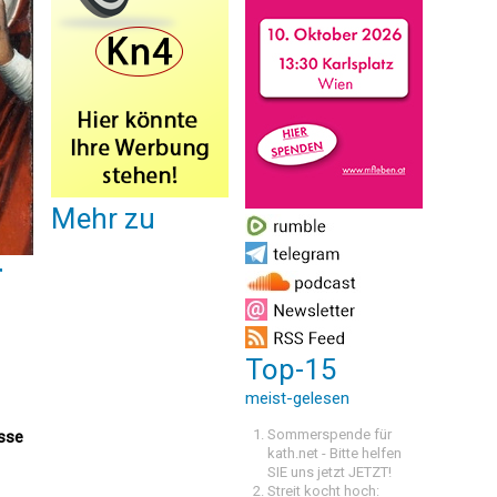
Mehr zu
r
Top-15
meist-gelesen
Sommerspende für
esse
kath.net - Bitte helfen
SIE uns jetzt JETZT!
Streit kocht hoch: