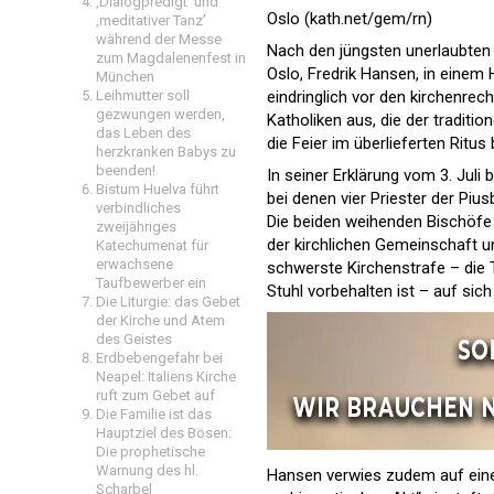
‚Dialogpredigt‘ und
Oslo (kath.net/gem/rn)
‚meditativer Tanz’
während der Messe
Nach den jüngsten unerlaubten 
zum Magdalenenfest in
Oslo, Fredrik Hansen, in einem 
München
Leihmutter soll
eindringlich vor den kirchenrec
gezwungen werden,
Katholiken aus, die der traditi
das Leben des
die Feier im überlieferten Ritus
herzkranken Babys zu
beenden!
In seiner Erklärung vom 3. Juli
Bistum Huelva führt
bei denen vier Priester der Pi
verbindliches
Die beiden weihenden Bischöfe 
zweijähriges
der kirchlichen Gemeinschaft un
Katechumenat für
erwachsene
schwerste Kirchenstrafe – die 
Taufbewerber ein
Stuhl vorbehalten ist – auf sic
Die Liturgie: das Gebet
der Kirche und Atem
des Geistes
Erdbebengefahr bei
Neapel: Italiens Kirche
ruft zum Gebet auf
Die Familie ist das
Hauptziel des Bösen:
Die prophetische
Warnung des hl.
Hansen verwies zudem auf eine 
Scharbel