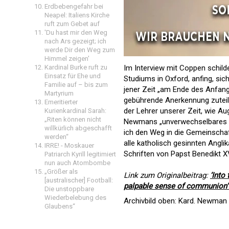
Erdbebengefahr bei
Neapel: Italiens Kirche
ruft zum Gebet auf
'Du hast mir den Weg
nach Ars gezeigt; ich
werde Dir den Weg zum
Himmel zeigen'
Kardinal Burke ruft zu
Im Interview mit Coppen schild
Einsatz für Ehe und
Studiums in Oxford, anfing, si
Familie auf – bis zum
jener Zeit „am Ende des Anfan
Martyrium
gebührende Anerkennung zuteilg
Emeritierter
der Lehrer unserer Zeit, wie Au
Kurienkardinal Sarah:
„Riten können nicht
Newmans „unverwechselbares Ch
willkürlich abgeschafft
ich den Weg in die Gemeinschaf
werden“
alle katholisch gesinnten Anglika
IRRE! - Moskauer
Schriften von Papst Benedikt 
Patriarch Kyrill legitimiert
nun auch Atombombe
„Größer als
Link zum Originalbeitrag:
‘Into
[australischer] Football:
palpable sense of communion”
Die unstoppbare
Wiederbelebung des
Archivbild oben: Kard. Newman 
Glaubens“