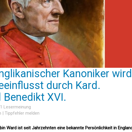
glikanischer Kanoniker wird
eeinflusst durch Kard.
Benedikt XVI.
 1 Lesermeinung
n
|
Tippfehler melden
bin Ward ist seit Jahrzehnten eine bekannte Persönlichkeit in Englan