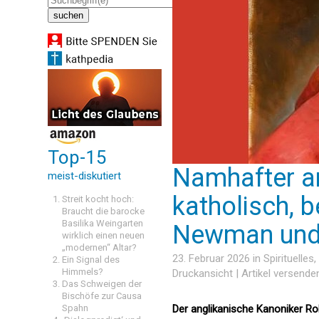
Top-15
Namhafter an
meist-diskutiert
katholisch, b
Streit kocht hoch:
Braucht die barocke
Basilika Weingarten
Newman und 
wirklich einen neuen
„modernen“ Altar?
23. Februar 2026 in
Spirituelles
,
Ein Signal des
Himmels?
Druckansicht
|
Artikel versende
Das Schweigen der
Bischöfe zur Causa
Spahn
Der anglikanische Kanoniker Ro