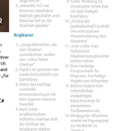
sage ich Dir..."
Fulda: Werbung für
„Benedikt XVI. hat
Christopher Street Day
Newman zweifellos
mit dem heiligen
deshalb geschätzt, weil
Bonifatius
Newman tief an die
„Größer als
Wahrheit glaubte“
[australischer] Football:
Die unstoppbare
Anglikaner
Wiederbelebung des
Glaubens“
n
„Junge Menschen, die
Joan Leslie: Das
zum Glauben
m
Hollywood-
zurückkehren, wollen
Glaubenszeugnis einer
ehrer
den ‚vollen fetten
echten Heldin
rch
Glauben‘“
Eine mächtige
fand
Papst Leo gratuliert der
Fürsprecherin für
neuen Erzbischöfin von
 „für
Ehepaare: Die heilige
Canterbury
Birgitta von Schweden
Wenn das künftige
Bistum Huelva führt
nominelle
verbindliches
Kirchenoberhaupt mit
zweijähriges
dem eigenen Glauben
 a
Katechumenat für
fremdelt
erwachsene
Nach inner-
Taufbewerber ein
anglikanischem
Medjugorje: Mladifest
Schisma orientiert sich
startet mit Papstappell
ein Großteil der
zur Rückkehr zu
Anglikaner stärker
Christus