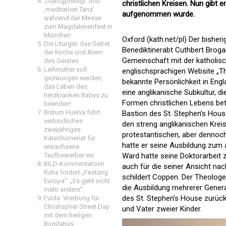
‚Dialogpredigt‘ und
christlichen Kreisen. Nun gibt e
‚meditativer Tanz’
aufgenommen wurde.
während der Messe
zum Magdalenenfest in
München
Oxford (kath.net/pl) Der bishe
Die Liturgie: das Gebet
Benediktinerabt Cuthbert Brogan
der Kirche und Atem
Gemeinschaft mit der katholis
des Geistes
Leihmutter soll
englischsprachigen Website „The
gezwungen werden,
bekannte Persönlichkeit in Engla
das Leben des
eine anglikanische Subkultur, 
herzkranken Babys zu
Formen christlichen Lebens bet
beenden!
Bistum Huelva führt
Bastion des St. Stephen’s Hous
verbindliches
den streng anglikanischen Krei
zweijähriges
protestantischen, aber dennoch
Katechumenat für
hatte er seine Ausbildung zum an
erwachsene
Taufbewerber ein
Ward hatte seine Doktorarbeit 
BILD-Kommentatorin
auch für die seiner Ansicht nac
Ruhs fordert „Festung
schildert Coppen. Der Theologe
Europa“: „Es geht nicht
die Ausbildung mehrerer Generat
mehr anders“
des St. Stephen’s House zurück.
Fulda: Werbung für
Christopher Street Day
und Vater zweier Kinder.
mit dem heiligen
Bonifatius