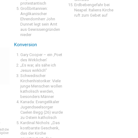
protestantisch
Erdbebengefahr bei
Großbritannien:
Neapel: Italiens Kirche
Anglikanischer
ruft zum Gebet auf
Ehrendomherr John
Dunnet legt sein Amt
aus Gewissengründen
nieder
Konversion
Gary Cooper – ein ‚Poet
des Wirklichen‘
„Es war, als sähe ich
Jesus wirklich“
Schwedischer
Kirchenhistoriker: Viele
junge Menschen wollen
katholisch werden,
besonders Männer
Kanada: Evangelikaler
Jugendseelsorger
Caelen Begg (26) wurde
zu Ostern katholisch
Kardinal Nichols: „Das
e
kostbarste Geschenk,
dt die
das der Kirche
igiöse