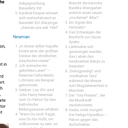
che
Braucht die barocke
Seligsprechung
Basilika Weingarten
Benedikts XVI.
wirklich einen neuen
Kardinal Kasper erinnert
„modernen“ Altar?
sich wertschätzend an
Ein Signal des
Benedikt XVI./Ratzinger
Himmels?
- „Kennen uns seit 1963“
Das Schweigen der
Newman
Bischöfe zur Causa
Spahn
on,
„In dieser stillen Kapelle
Leihmutter soll
kniete einer der größten
gezwungen werden,
Denker der christlichen
das Leben des
Geschichte nieder“
herzkranken Babys zu
t in
„Ich wünsche mir
beenden!
gebildete Laien!“ –
‚Dialogpredigt‘ und
Newman hätte Martin
rd
‚meditativer Tanz’
Lohmann als Beispiel
während der Messe
rt.
genommen
zum Magdalenenfest in
ch
Vatikan: Leo XIV. wird
München
,
John Henry Newman
Der "rote Priester", der
zum Co-Patron für das
ete
die Musikwelt
katholische
revolutionierte
ktor
Bildungswesen erheben
Heute, nicht morgen!
et
"Wenn Du mich fragst,
Der heilige Expeditus –
was Du tun mußt, um
Patron gegen das
vollkommen zu sein, so
Aufschieben