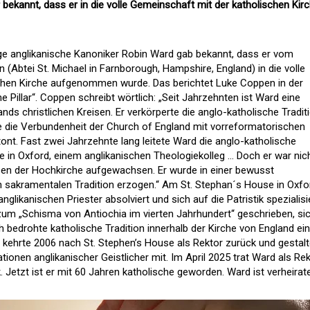
r bekannt, dass er in die volle Gemeinschaft mit der katholischen Kir
rige anglikanische Kanoniker Robin Ward gab bekannt, dass er vom
 (Abtei St. Michael in Farnborough, Hampshire, England) in die volle
chen Kirche aufgenommen wurde. Das berichtet Luke Coppen in der
 Pillar“. Coppen schreibt wörtlich: „Seit Jahrzehnten ist Ward eine
nds christlichen Kreisen. Er verkörperte die anglo-katholische Traditi
die die Verbundenheit der Church of England mit vorreformatorischen
ont. Fast zwei Jahrzehnte lang leitete Ward die anglo-katholische
e in Oxford, einem anglikanischen Theologiekolleg … Doch er war nich
sen der Hochkirche aufgewachsen. Er wurde in einer bewusst
 sakramentalen Tradition erzogen.“ Am St. Stephan´s House in Oxfo
glikanischen Priester absolviert und sich auf die Patristik spezialisie
zum „Schisma von Antiochia im vierten Jahrhundert“ geschrieben, si
h bedrohte katholische Tradition innerhalb der Kirche von England ein
 kehrte 2006 nach St. Stephen’s House als Rektor zurück und gestalt
ionen anglikanischer Geistlicher mit. Im April 2025 trat Ward als Re
 Jetzt ist er mit 60 Jahren katholische geworden. Ward ist verheirat