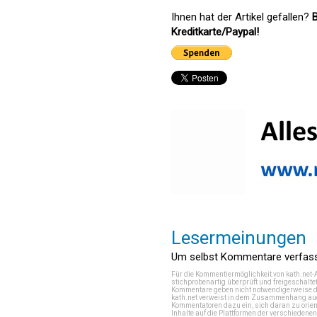
Ihnen hat der Artikel gefallen?
B
Kreditkarte/Paypal!
Lesermeinungen
Um selbst Kommentare verfasse
Für die Kommentiermöglichkeit von kath.net-
stichprobenartig überprüft und freigeschalte
Kommentare geben nicht notwendigerweise di
kath.net verweist in dem Zusammenhang auch
Kommentatoren dazu ein, sich daran zu orien
Inhalte auf die Plattformen der verschieden