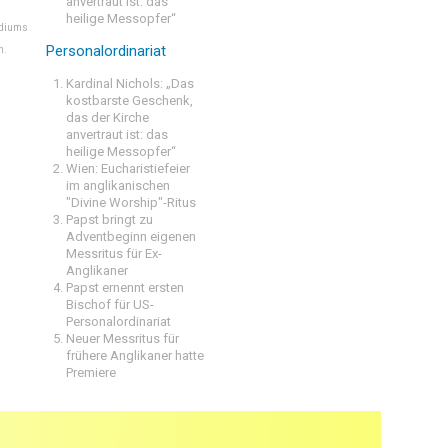
anvertraut ist: das
heilige Messopfer“
ediums
Personalordinariat
n.
Kardinal Nichols: „Das
kostbarste Geschenk,
das der Kirche
anvertraut ist: das
heilige Messopfer“
Wien: Eucharistiefeier
im anglikanischen
"Divine Worship"-Ritus
Papst bringt zu
Adventbeginn eigenen
Messritus für Ex-
Anglikaner
Papst ernennt ersten
Bischof für US-
Personalordinariat
Neuer Messritus für
frühere Anglikaner hatte
Premiere