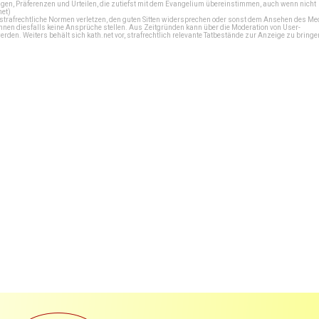
en, Präferenzen und Urteilen, die zutiefst mit dem Evangelium übereinstimmen, auch wenn nicht
net
)
e strafrechtliche Normen verletzen, den guten Sitten widersprechen oder sonst dem Ansehen des M
önnen diesfalls keine Ansprüche stellen. Aus Zeitgründen kann über die Moderation von User-
en. Weiters behält sich kath.net vor, strafrechtlich relevante Tatbestände zur Anzeige zu bringe