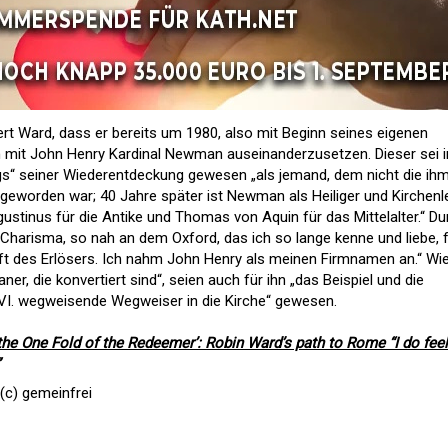
ert Ward, dass er bereits um 1980, also mit Beginn seines eigenen
ch mit John Henry Kardinal Newman auseinanderzusetzen. Dieser sei i
gs“ seiner Wiederentdeckung gewesen „als jemand, dem nicht die ih
eworden war; 40 Jahre später ist Newman als Heiliger und Kirchenl
gustinus für die Antike und Thomas von Aquin für das Mittelalter.“ Du
arisma, so nah an dem Oxford, das ich so lange kenne und liebe, 
t des Erlösers. Ich nahm John Henry als meinen Firmnamen an.“ Wie
ner, die konvertiert sind“, seien auch für ihn „das Beispiel und die
XVI. wegweisende Wegweiser in die Kirche“ gewesen.
 the One Fold of the Redeemer’: Robin Ward’s path to Rome “I do feel
(c) gemeinfrei