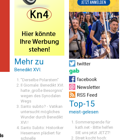
Mehr zu
Benedikt XVI.
"Derselbe Polarstern"
Il Giornale: Benedikt XVI.
hatte ‚große Besorgnis‘
wegen des Synodalen
Wegs
Top-15
Santo subito? - Vatikan
meist-gelesen
untersucht mögliches
Wunder durch Benedikt
Sommerspende für
XVI.!
kath.net - Bitte helfen
Santo Subito: Historiker
SIE uns jetzt JETZT!
Hesemann plädiert für
ds
Streit kocht hoch:
schnelle