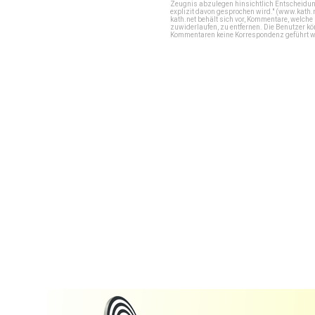
Zeugnis abzulegen hinsichtlich Entscheidung
explizit davon gesprochen wird." (
www.kath.
kath.net behält sich vor, Kommentare, welch
zuwiderlaufen, zu entfernen. Die Benutzer k
Kommentaren keine Korrespondenz geführt werd