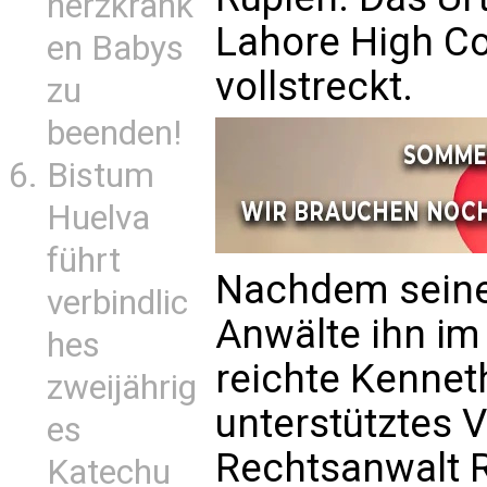
herzkrank
Lahore High Cou
en Babys
vollstreckt.
zu
beenden!
Bistum
Huelva
führt
Nachdem seine 
verbindlic
Anwälte ihn im 
hes
reichte Kennet
zweijährig
unterstütztes 
es
Rechtsanwalt 
Katechu