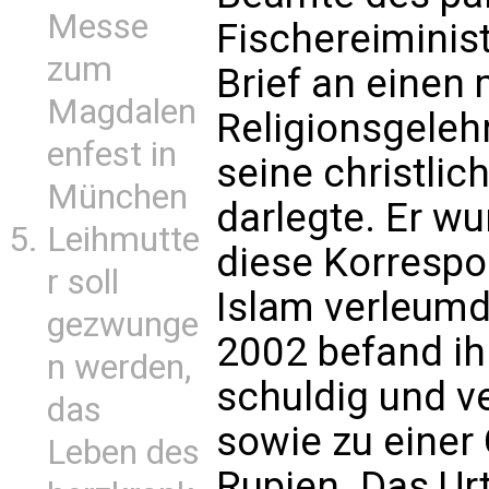
Messe
Fischereiminis
zum
Brief an einen
Magdalen
Religionsgelehr
enfest in
seine christli
München
darlegte. Er wu
Leihmutte
diese Korresp
r soll
Islam verleumd
gezwunge
2002 befand ihn
n werden,
schuldig und ve
das
sowie zu einer
Leben des
Rupien. Das Ur