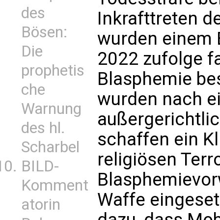
des
Inkrafttreten 
Bösen:
wurden einem 
Die
2022 zufolge f
prophetis
Blasphemie bes
che
wurden nach e
Warnung
außergerichtli
des hl.
schaffen ein Kl
Scharbel
religiösen Terr
BILD-
Blasphemievorw
Komment
Waffe eingeset
atorin
dazu, dass Mob