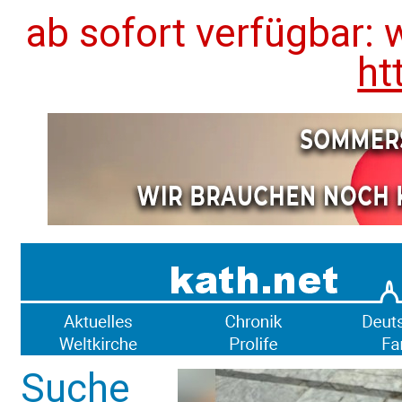
ab sofort verfügbar: 
ht
Suche