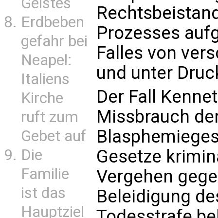
Geistes
Rechtsbeistan
Erdbeben
Prozesses aufg
gefahr bei
Falles von ver
Neapel:
und unter Druc
Italiens
Der Fall Kenne
Kirche
Missbrauch der
ruft zum
Blasphemiegese
Gebet auf
Die
Gesetze krimin
Familie
Vergehen gegen
ist das
Beleidigung de
Hauptziel
Todesstrafe be