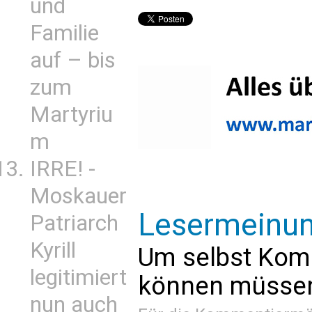
und
Familie
auf – bis
zum
Martyriu
m
IRRE! -
Moskauer
Lesermeinu
Patriarch
Kyrill
Um selbst Kom
legitimiert
können müssen 
nun auch