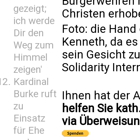
Bürgerwehren 
gezeigt;
Christen erhob
ich werde
Foto: die Hand
Dir den
Kenneth, da es 
Weg zum
sein Gesicht zu
Himmel
Solidarity Inter
zeigen'
Kardinal
Burke ruft
Ihnen hat der A
zu
helfen Sie kath
Einsatz
via Überweisun
für Ehe