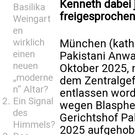
Kenneth dabei 
Basilika
freigesprochen
Weingart
en
wirklich
München (kath.
einen
Pakistani Anwa
neuen
Oktober 2025, 
„moderne
dem Zentralgef
n“ Altar?
entlassen word
Ein Signal
wegen Blasphe
des
Gerichtshof Pak
Himmels?
2025 aufgehob