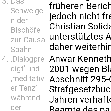
Das
früheren Beric
Schweige
jedoch nicht f
n der
Christian Solida
Bischöfe
unterstütztes 
zur Causa
daher weiterhin
Spahn
Anwar Kenneth
‚Dialogpre
2001 wegen B
digt‘ und
‚meditativ
Abschnitt 295-
er Tanz’
Strafgesetzbuc
während
Jahren verhaft
der
Beamte des pa