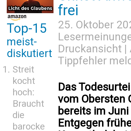
frei
25. Oktober 20
Top-15
Lesermeinung
meist-
Druckansicht
|
diskutiert
Tippfehler mel
Streit
kocht
Das Todesurte
hoch:
vom Obersten G
Braucht
bereits im Jun
die
Entgegen frühe
barocke