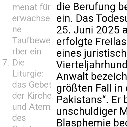
die Berufung b
menat für
ein. Das Todes
erwachse
25. Juni 2025 a
ne
Taufbewe
erfolgte Freila
rber ein
eines juristisc
Die
Vierteljahrhund
Liturgie:
Anwalt bezeich
das Gebet
größten Fall i
der Kirche
Pakistans“. Er 
und Atem
unschuldiger M
des
Blasphemie beg