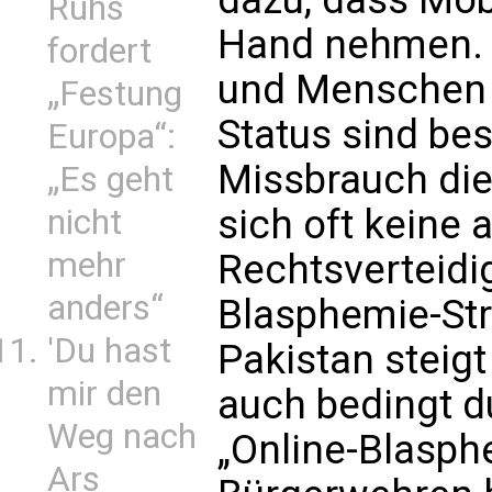
Ruhs
Hand nehmen. 
fordert
und Menschen 
„Festung
Status sind bes
Europa“:
Missbrauch di
„Es geht
sich oft keine
nicht
mehr
Rechtsverteidig
anders“
Blasphemie-Str
'Du hast
Pakistan steigt
mir den
auch bedingt 
Weg nach
„Online-Blasph
Ars