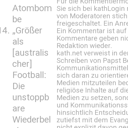
Für die Kommentiermög
Atombom
Sie sich bei
kathLogin 
von Moderatoren stich
be
freigeschaltet. Ein Anr
„Größer
Ein Kommentar ist auf
Kommentare geben nic
als
Redaktion wieder.
[australis
kath.net verweist in
Schreiben von Papst B
cher]
Kommunikationsmittel 
Football:
sich daran zu orientie
Medien mitzuteilen be
Die
religiöse Inhalte auf 
unstoppb
Medien zu setzen, sond
und Kommunikationsst
are
hinsichtlich Entscheid
Wiederbel
zutiefst mit dem Eva
nicht explizit davon ge