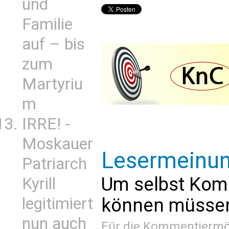
und
Familie
auf – bis
zum
Martyriu
m
IRRE! -
Moskauer
Lesermeinu
Patriarch
Um selbst Kom
Kyrill
legitimiert
können müssen 
nun auch
Für die Kommentiermög