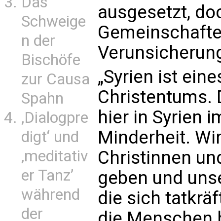
Das
ausgesetzt, doc
Schweige
Gemeinschafte
n der
Verunsicherun
Bischöfe
„Syrien ist ein
zur Causa
Christentums. 
Spahn
hier in Syrien 
‚Dialogpre
Minderheit. Wir
digt‘ und
‚meditativ
Christinnen un
er Tanz’
geben und unse
während
die sich tatkräf
der
die Menschen h