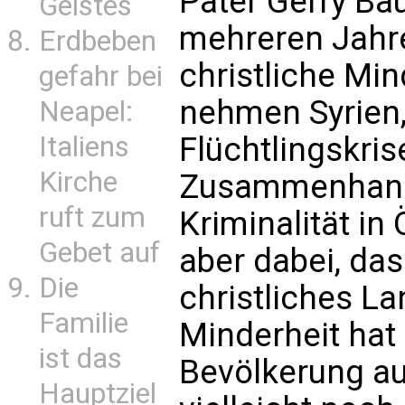
Pater Gerry Bau
Geistes
mehreren Jahre
Erdbeben
christliche Min
gefahr bei
nehmen Syrien,
Neapel:
Italiens
Flüchtlingskris
Kirche
Zusammenhang 
ruft zum
Kriminalität in
Gebet auf
aber dabei, das
Die
christliches Lan
Familie
Minderheit hat
ist das
Bevölkerung au
Hauptziel