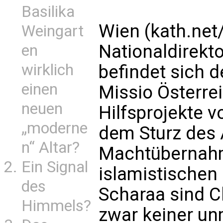
Basilika
Wien (kath.net
Weingart
Nationaldirekto
en
wirklich
befindet sich 
einen
Missio Österrei
neuen
Hilfsprojekte 
„moderne
dem Sturz des
n“ Altar?
Machtübernah
Ein Signal
islamistischen
des
Scharaa sind C
Himmels?
zwar keiner un