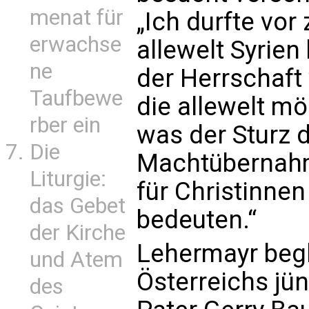
menat für
„Ich durfte vor
erwachse
allewelt Syrie
ne
der Herrschaft
Taufbewe
die allewelt mö
rber ein
was der Sturz 
Die
Machtübernahm
Liturgie:
für Christinnen
das Gebet
bedeuten.“
der Kirche
Lehermayr beg
und Atem
Österreichs jü
des