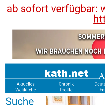
ab sofort verfügbar: 
ht
Suche