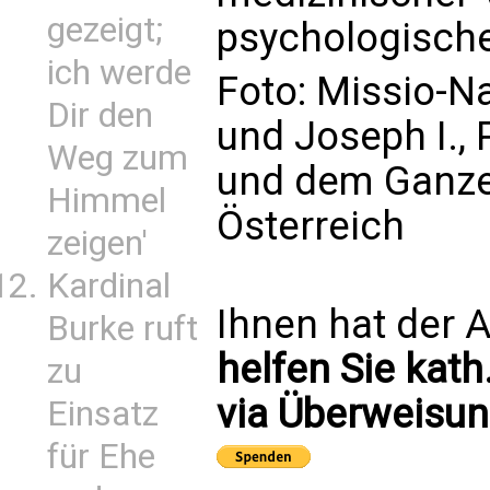
gezeigt;
psychologische
ich werde
Foto: Missio-Na
Dir den
und Joseph I., 
Weg zum
und dem Ganzen
Himmel
Österreich
zeigen'
Kardinal
Ihnen hat der A
Burke ruft
helfen Sie kath
zu
via Überweisun
Einsatz
für Ehe