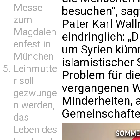
Messe
besuchen“, sag
zum
Pater Karl Wall
Magdalen
eindringlich: „
enfest in
um Syrien küm
München
islamistischer S
Leihmutte
Problem für die
r soll
vergangenen W
gezwunge
Minderheiten, a
n werden,
Gemeinschafte
das
Leben des