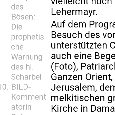
vielleicht noch
des
Lehermayr.
Bösen:
Auf dem Prog
Die
Besuch des von
prophetis
unterstützten 
che
auch eine Bege
Warnung
(Foto), Patria
des hl.
Ganzen Orient,
Scharbel
Jerusalem, de
BILD-
Komment
melkitischen g
atorin
Kirche in Dama