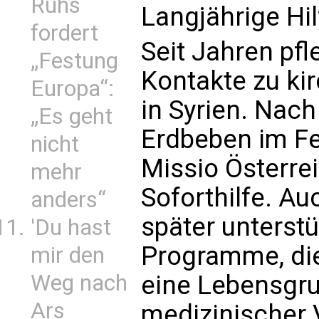
Ruhs
Langjährige Hi
fordert
Seit Jahren pfl
„Festung
Kontakte zu ki
Europa“:
in Syrien. Nac
„Es geht
Erdbeben im Fe
nicht
Missio Österre
mehr
Soforthilfe. A
anders“
später unterstü
'Du hast
Programme, di
mir den
Weg nach
eine Lebensgru
Ars
medizinischer 