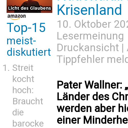
Krisenland
10. Oktober 20
Top-15
Lesermeinung
meist-
Druckansicht
|
diskutiert
Tippfehler mel
Streit
kocht
Pater Wallner: „
hoch:
Länder des Chr
Braucht
werden aber hi
die
einer Minderhei
barocke