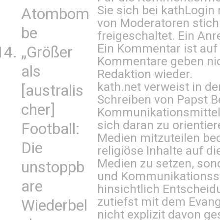
Sie sich bei
kathLogin 
Atombom
von Moderatoren stich
be
freigeschaltet. Ein Anr
Ein Kommentar ist auf
„Größer
Kommentare geben nic
als
Redaktion wieder.
kath.net verweist in
[australis
Schreiben von Papst B
cher]
Kommunikationsmittel 
sich daran zu orientie
Football:
Medien mitzuteilen be
Die
religiöse Inhalte auf 
Medien zu setzen, sond
unstoppb
und Kommunikationsst
are
hinsichtlich Entscheid
zutiefst mit dem Eva
Wiederbel
nicht explizit davon ge