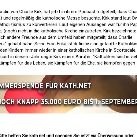
in von Charlie Kirk, hat jetzt in ihrem Podcast mitgeteilt, dass Char
t und regelmäßig die katholische Messe besuchte. Kirk stand laut 
Katholizismus zu konvertieren. Laut eigenen Aussagen war für ihn Pa
, (noch) nicht in die katholische Kirche einzutreten. Kirk bezeichnete
Auch andere Freunde aus dem Umfeld haben mitgeteilt, dass Charlie
rz“ gehabt habe. Seine Frau Erika ist definitiv eine getaufte Katholikin
den Kindern immer wieder in einer katholischen Kirche in Scottsdale,
ast in diesem Jahr sagte Kirk einem Anrufer: "Katholiken sind in viel
e kämpfen für das Leben, sie kämpfen für die Ehe, sie kämpfen gegen
itte helfen Sie kath.net und spenden Sie jetzt via Überweisung oder