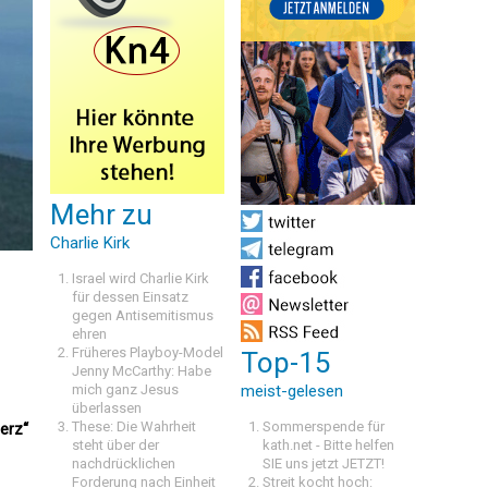
Mehr zu
Charlie Kirk
Israel wird Charlie Kirk
für dessen Einsatz
gegen Antisemitismus
ehren
Früheres Playboy-Model
Top-15
Jenny McCarthy: Habe
mich ganz Jesus
meist-gelesen
überlassen
These: Die Wahrheit
Sommerspende für
erz“
steht über der
kath.net - Bitte helfen
nachdrücklichen
SIE uns jetzt JETZT!
Forderung nach Einheit
Streit kocht hoch: