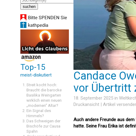
Top-15
Candace Owen
meist-diskutiert
vor Übertritt
Streit kocht hoch:
Braucht die barocke
Basilika Weingarten
18. September 2025 in
Weltkirc
wirklich einen neuen
Druckansicht
|
Artikel versende
„modernen“ Altar?
Ein Signal des
Himmels?
Auch andere Freunde aus dem Um
Das Schweigen der
hatte. Seine Frau Erika ist defin
Bischöfe zur Causa
Spahn