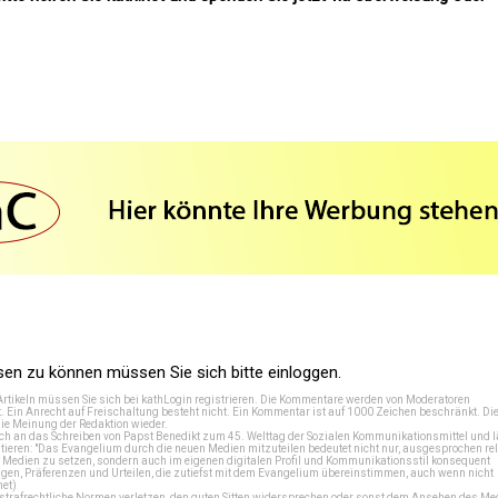
n zu können müssen Sie sich bitte einloggen.
Artikeln müssen Sie sich bei
kathLogin registrieren
. Die Kommentare werden von Moderatoren
t. Ein Anrecht auf Freischaltung besteht nicht. Ein Kommentar ist auf 1000 Zeichen beschränkt. Di
e Meinung der Redaktion wieder.
 an das Schreiben von Papst Benedikt zum 45. Welttag der Sozialen Kommunikationsmittel und lä
tieren: "Das Evangelium durch die neuen Medien mitzuteilen bedeutet nicht nur, ausgesprochen rel
en Medien zu setzen, sondern auch im eigenen digitalen Profil und Kommunikationsstil konsequent
en, Präferenzen und Urteilen, die zutiefst mit dem Evangelium übereinstimmen, auch wenn nicht
net
)
e strafrechtliche Normen verletzen, den guten Sitten widersprechen oder sonst dem Ansehen des M