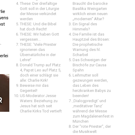
These: Der dreifaltige
Braucht die barocke
Gott soll in der Liturgie
Basilika Weingarten
lie
der Messe verkündet
wirklich einen neuen
Owens
werden
„modernen“ Altar?
pst
THESE: Und die Bibel
Ein Signal des
hat doch Recht!
Himmels?
THESE: Wir haben Gott
Die Familie ist das
vergessen...
Hauptziel des Bösen:
.
THESE: 'Viele Priester
Die prophetische
ignorieren das
Warnung des hl.
Übernatürliche in der
Scharbel
erlei
Lehre!'
Das Schweigen der
Donald Trump auf Platz
Bischöfe zur Causa
4, Papst Leo auf Platz 5,
Spahn
doch einer schlägt sie
Leihmutter soll
alle: Charlie Kirk!
gezwungen werden,
Beweise mir das
das Leben des
Gegenteil!
herzkranken Babys zu
US-Moderator Jesse
beenden!
Waters: Beziehung zu
‚Dialogpredigt‘ und
Jesus hat sich seit
‚meditativer Tanz’
Charlie Kirks Tod vertieft
während der Messe
zum Magdalenenfest in
München
Der "rote Priester", der
die Musikwelt