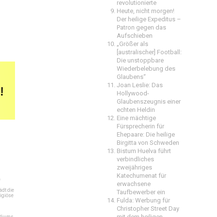
revolutionierte
Heute, nicht morgen!
Der heilige Expeditus –
Patron gegen das
Aufschieben
„Größer als
[australischer] Football:
Die unstoppbare
Wiederbelebung des
Glaubens“
Joan Leslie: Das
Hollywood-
Glaubenszeugnis einer
echten Heldin
Eine mächtige
Fürsprecherin für
Ehepaare: Die heilige
Birgitta von Schweden
Bistum Huelva führt
verbindliches
zweijähriges
Katechumenat für
e
erwachsene
dt die
Taufbewerber ein
igiöse
Fulda: Werbung für
Christopher Street Day
mit dem heiligen
ediums