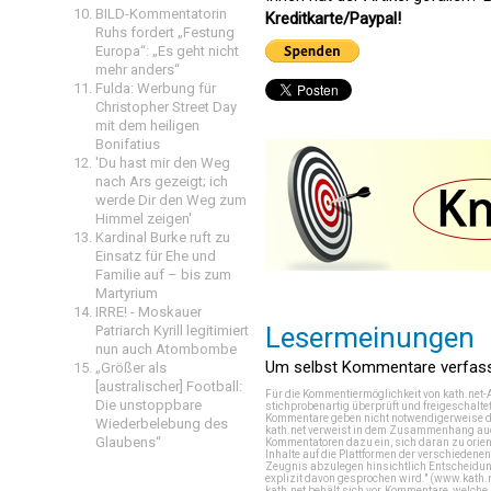
BILD-Kommentatorin
Kreditkarte/Paypal!
Ruhs fordert „Festung
Europa“: „Es geht nicht
mehr anders“
Fulda: Werbung für
Christopher Street Day
mit dem heiligen
Bonifatius
'Du hast mir den Weg
nach Ars gezeigt; ich
werde Dir den Weg zum
Himmel zeigen'
Kardinal Burke ruft zu
Einsatz für Ehe und
Familie auf – bis zum
Martyrium
IRRE! - Moskauer
Lesermeinungen
Patriarch Kyrill legitimiert
nun auch Atombombe
Um selbst Kommentare verfasse
„Größer als
[australischer] Football:
Für die Kommentiermöglichkeit von kath.net-
Die unstoppbare
stichprobenartig überprüft und freigeschalte
Kommentare geben nicht notwendigerweise di
Wiederbelebung des
kath.net verweist in dem Zusammenhang auch
Glaubens“
Kommentatoren dazu ein, sich daran zu orien
Inhalte auf die Plattformen der verschieden
Zeugnis abzulegen hinsichtlich Entscheidung
explizit davon gesprochen wird." (
www.kath.
kath.net behält sich vor, Kommentare, welch