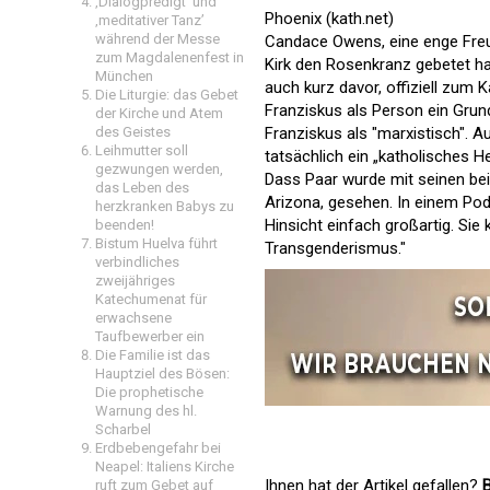
‚Dialogpredigt‘ und
Phoenix (kath.net)
‚meditativer Tanz’
während der Messe
Candace Owens, eine enge Freund
zum Magdalenenfest in
Kirk den Rosenkranz gebetet ha
München
auch kurz davor, offiziell zum 
Die Liturgie: das Gebet
Franziskus als Person ein Grund
der Kirche und Atem
des Geistes
Franziskus als "marxistisch". 
Leihmutter soll
tatsächlich ein „katholisches He
gezwungen werden,
Dass Paar wurde mit seinen bei
das Leben des
Arizona, gesehen. In einem Podc
herzkranken Babys zu
Hinsicht einfach großartig. Si
beenden!
Bistum Huelva führt
Transgenderismus."
verbindliches
zweijähriges
Katechumenat für
erwachsene
Taufbewerber ein
Die Familie ist das
Hauptziel des Bösen:
Die prophetische
Warnung des hl.
Scharbel
Erdbebengefahr bei
Neapel: Italiens Kirche
Ihnen hat der Artikel gefallen?
B
ruft zum Gebet auf