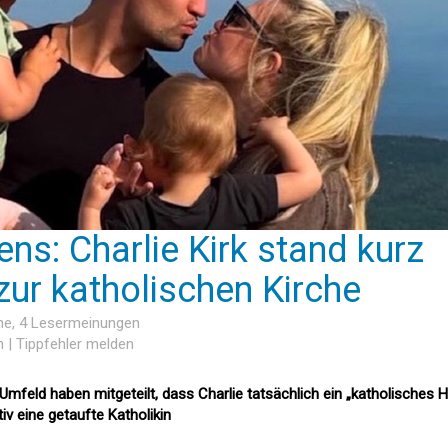
s: Charlie Kirk stand kurz
 zur katholischen Kirche
he
, 4 Lesermeinungen
n
|
Tippfehler melden
feld haben mitgeteilt, dass Charlie tatsächlich ein „katholisches H
itiv eine getaufte Katholikin