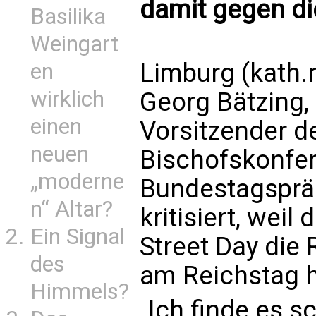
damit gegen di
Basilika
Weingart
Limburg (kath.n
en
wirklich
Georg Bätzing,
einen
Vorsitzender d
neuen
Bischofskonfer
„moderne
Bundestagspräs
n“ Altar?
kritisiert, wei
Ein Signal
Street Day die
des
am Reichstag h
Himmels?
„Ich finde es s