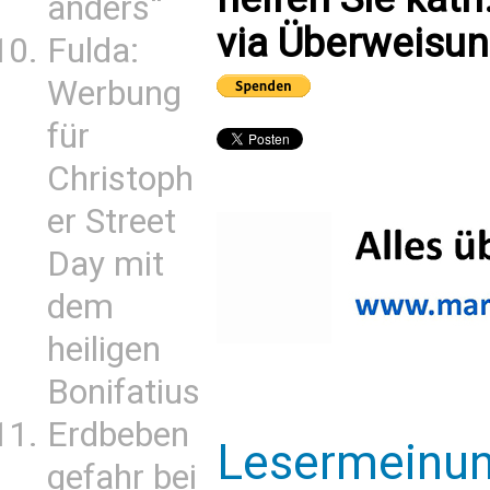
anders“
via Überweisun
Fulda:
Werbung
für
Christoph
er Street
Day mit
dem
heiligen
Bonifatius
Erdbeben
Lesermeinu
gefahr bei