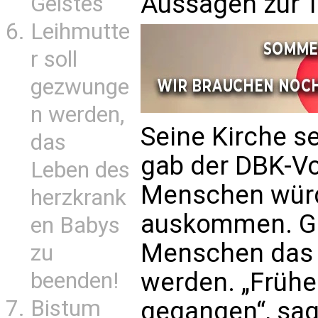
Aussagen zur T
Geistes
Leihmutte
r soll
gezwunge
n werden,
Seine Kirche se
das
gab der DBK-Vo
Leben des
Menschen würd
herzkrank
auskommen. Gle
en Babys
Menschen das B
zu
werden. „Früher
beenden!
Bistum
gegangen“, sag