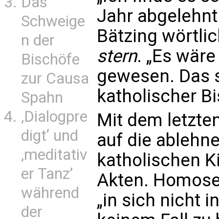
Das
Jahr abgelehnt 
Schweige
Bätzing wörtl
n der
stern
. „Es wäre
Bischöfe
gewesen. Das s
zur Causa
katholischer Bi
Spahn
‚Dialogpre
Mit dem letzte
digt‘ und
auf die ablehn
‚meditativ
katholischen K
er Tanz’
Akten. Homose
während
„in sich nicht 
der