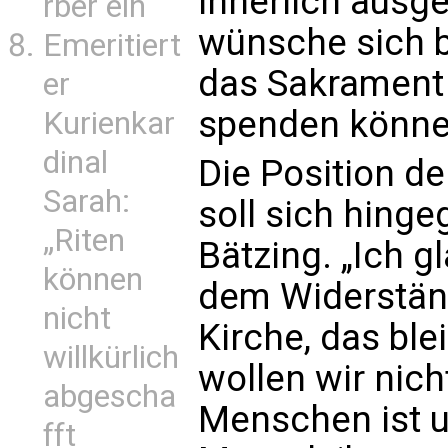
innerlich ausge
rber ein
wünsche sich b
Emeritiert
das Sakrament
er
spenden könne
Kurienkar
dinal
Die Position de
Sarah:
soll sich hinge
„Riten
Bätzing. „Ich g
können
dem Widerstän
nicht
Kirche, das bl
willkürlich
wollen wir nic
abgescha
Menschen ist u
fft