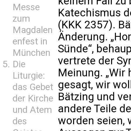
keinem Fall zu b
Messe
Katechismus de
zum
(KKK 2357). Bät
Magdalen
Änderung. „Hom
enfest in
Sünde“, behaup
München
vertrete der S
Die
Meinung. „Wir
Liturgie:
gesagt, wir wol
das Gebet
Bätzing und ve
der Kirche
andere Teile d
und Atem
worden seien, 
des