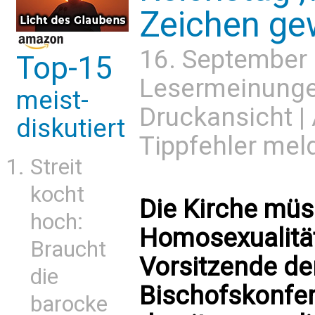
Zeichen ge
16. September
Top-15
Lesermeinung
meist-
Druckansicht
|
diskutiert
Tippfehler mel
Streit
kocht
Die Kirche müs
hoch:
Homosexualität
Braucht
Vorsitzende de
die
Bischofskonfere
barocke