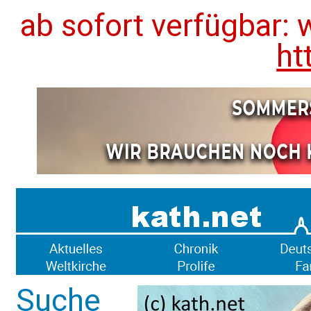
ab sofort verfügbar: 
ht
Suche