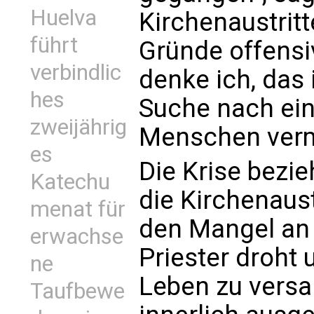
Huelva
Kirchenaustrit
führt
Gründe offensi
verbindlic
denke ich, das i
hes
Suche nach ei
zweijährig
Menschen verm
es
Die Krise bezie
Katechu
die Kirchenaust
menat für
den Mangel an
erwachse
Priester droht
ne
Leben zu versa
Taufbewe