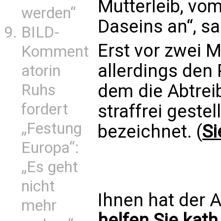
Mutterleib, vo
werden“
Daseins an“, sa
BILD-
Erst vor zwei 
Komment
allerdings den
atorin
dem die Abtrei
Ruhs
fordert
straffrei gestel
„Festung
bezeichnet. (
Si
Europa“:
„Es geht
nicht
Ihnen hat der A
mehr
helfen Sie kath