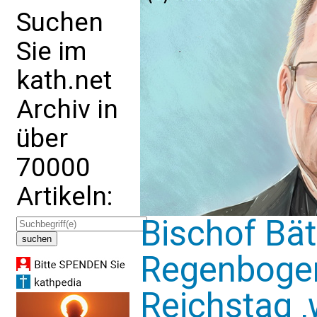
Suchen
Sie im
kath.net
Archiv in
über
70000
Artikeln:
Bischof Bät
Regenboge
Reichstag ‚