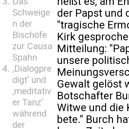
heißt es, am E
Das
der Papst und 
Schweige
n der
"tragische Erm
Bischöfe
Kirk gesprochen
zur Causa
Mitteilung: "Pa
Spahn
unsere politis
‚Dialogpre
Meinungsversch
digt‘ und
Gewalt gelöst w
‚meditativ
Botschafter Bur
er Tanz’
Witwe und die 
während
bete." Burch ha
der