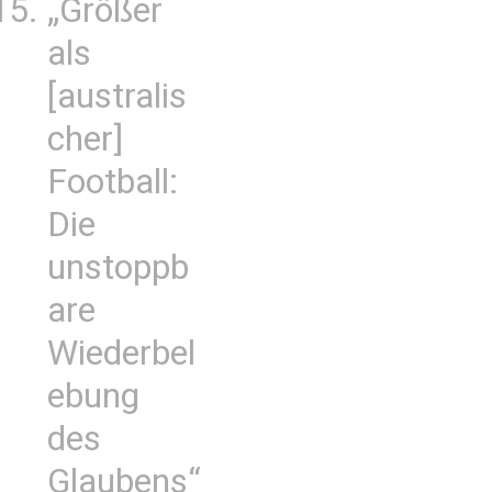
„Größer
als
[australis
cher]
Football:
Die
unstoppb
are
Wiederbel
ebung
des
Glaubens“