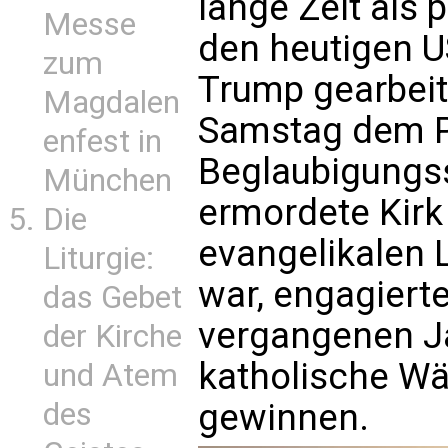
lange Zeit als p
Messe
den heutigen U
zum
Trump gearbeit
Magdalen
Samstag dem Pa
enfest in
Beglaubigungs
München
ermordete Kirk
Die
evangelikalen 
Liturgie:
war, engagierte
das Gebet
vergangenen Ja
der Kirche
katholische Wä
und Atem
des
gewinnen.