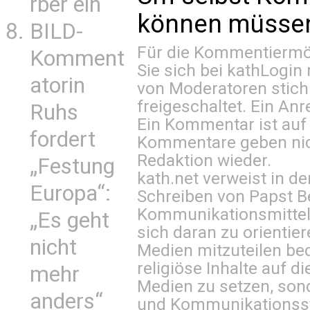
rber ein
können müssen 
BILD-
Für die Kommentiermög
Komment
Sie sich bei
kathLogin 
atorin
von Moderatoren stich
freigeschaltet. Ein Anr
Ruhs
Ein Kommentar ist auf
fordert
Kommentare geben nic
Redaktion wieder.
„Festung
kath.net verweist in
Europa“:
Schreiben von Papst B
Kommunikationsmittel 
„Es geht
sich daran zu orientie
nicht
Medien mitzuteilen be
religiöse Inhalte auf 
mehr
Medien zu setzen, sond
anders“
und Kommunikationsst