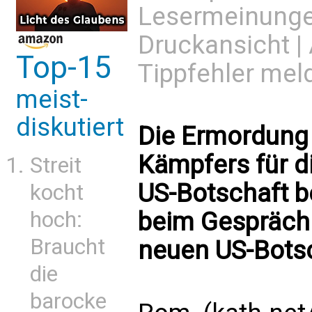
Lesermeinung
Druckansicht
|
Top-15
Tippfehler mel
meist-
diskutiert
Die Ermordung 
Kämpfers für di
Streit
US-Botschaft b
kocht
hoch:
beim Gespräch
Braucht
neuen US-Bots
die
barocke