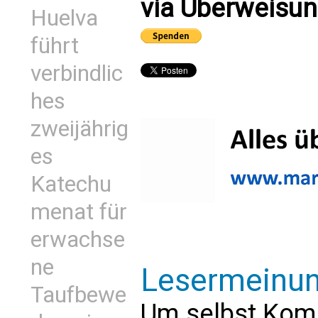
via Überweisun
Huelva
führt
verbindlic
hes
zweijährig
es
Katechu
menat für
erwachse
ne
Lesermeinu
Taufbewe
Um selbst Kom