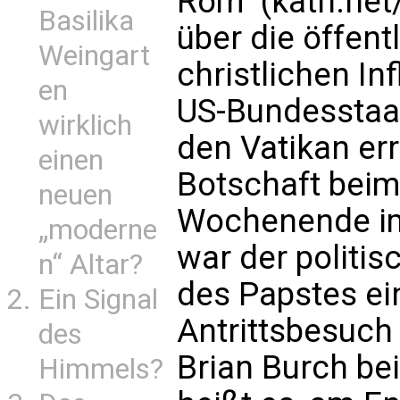
Rom (kath.net
Basilika
über die öffen
Weingart
christlichen In
en
US-Bundesstaat
wirklich
den Vatikan err
einen
Botschaft beim
neuen
Wochenende im
„moderne
war der politi
n“ Altar?
des Papstes e
Ein Signal
Antrittsbesuch
des
Brian Burch bei
Himmels?