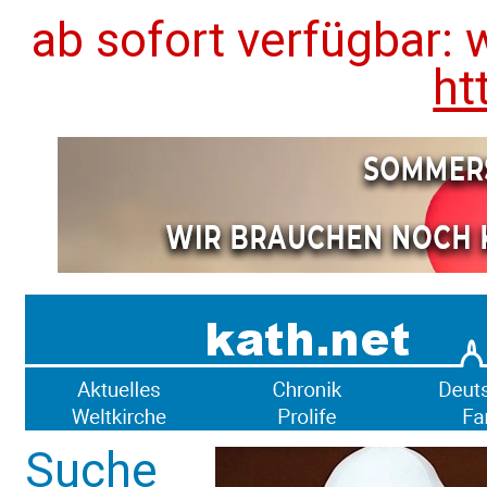
ab sofort verfügbar: 
ht
Suche