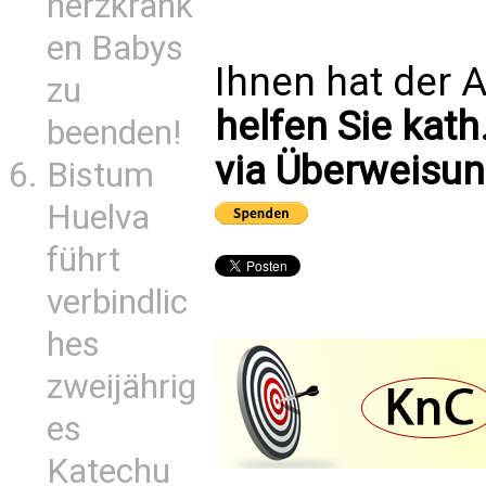
herzkrank
en Babys
Ihnen hat der A
zu
helfen Sie kath
beenden!
via Überweisun
Bistum
Huelva
führt
verbindlic
hes
zweijährig
es
Katechu