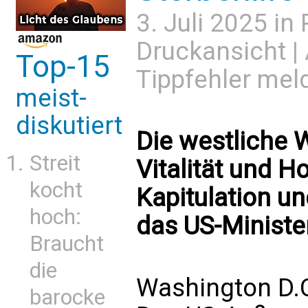
3. Juli 2025 in
Druckansicht
|
Top-15
Tippfehler mel
meist-
diskutiert
Die westliche W
Streit
Vitalität und H
kocht
Kapitulation un
hoch:
das US-Ministe
Braucht
die
Washington D.C
barocke