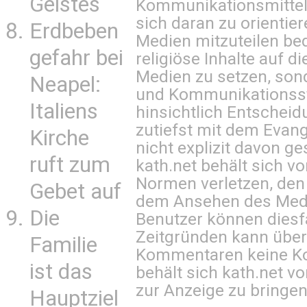
Geistes
Kommunikationsmittel 
sich daran zu orientie
Erdbeben
Medien mitzuteilen be
gefahr bei
religiöse Inhalte auf 
Medien zu setzen, sond
Neapel:
und Kommunikationsst
Italiens
hinsichtlich Entscheid
zutiefst mit dem Eva
Kirche
nicht explizit davon ge
ruft zum
kath.net behält sich v
Normen verletzen, den
Gebet auf
dem Ansehen des Mediu
Die
Benutzer können diesfa
Zeitgründen kann über
Familie
Kommentaren keine Ko
ist das
behält sich kath.net vo
zur Anzeige zu bringen
Hauptziel