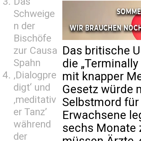
Das
Schweige
n der
Bischöfe
Das britische 
zur Causa
die „Terminally I
Spahn
‚Dialogpre
mit knapper Me
digt‘ und
Gesetz würde m
‚meditativ
Selbstmord für
er Tanz’
Erwachsene lega
während
sechs Monate z
der
müssen Ärzte, e