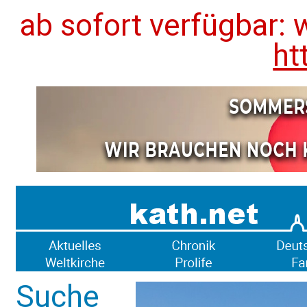
ab sofort verfügbar: 
ht
Suche