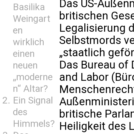
Das US-Außenm
Basilika
britischen Ges
Weingart
Legalisierung d
en
Selbstmords ver
wirklich
„staatlich gefö
einen
Das Bureau of
neuen
and Labor (Bür
„moderne
Menschenrecht
n“ Altar?
Ein Signal
Außenministeri
des
britische Parla
Himmels?
Heiligkeit des 