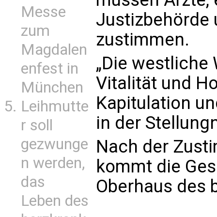
Messe
Justizbehörde 
zum
zustimmen.
Magdalen
„Die westliche 
enfest in
Vitalität und H
München
Kapitulation un
Leihmutte
in der Stellun
r soll
gezwunge
Nach der Zust
n werden,
kommt die Gese
das
Oberhaus des b
Leben des