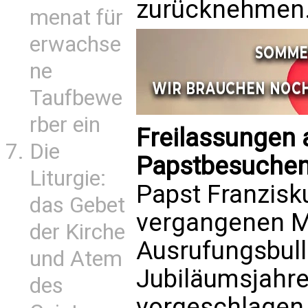
zurücknehmen
menat für
erwachse
ne
Taufbewe
rber ein
Freilassungen 
Die
Papstbesuche
Liturgie:
Papst Franzisku
das Gebet
vergangenen Ma
der Kirche
Ausrufungsbull
und Atem
Jubiläumsjahre
des
vorgeschlagen,