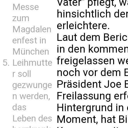
Vater" pflegt, 
Messe
hinsichtlich d
zum
erleichtere.
Magdalen
Laut dem Beric
enfest in
in den komme
München
freigelassen w
Leihmutte
noch vor dem E
r soll
Präsident Joe 
gezwunge
Freilassung erf
n werden,
Hintergrund in 
das
Leben des
Moment, hat B