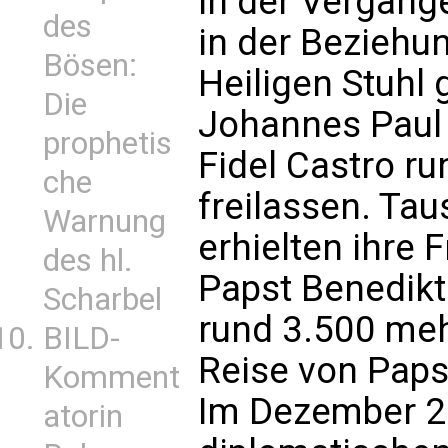
in der Vergange
des
in der Bezieh
Bösen:
Heiligen Stuhl 
Die
Johannes Paul I
prophetis
Fidel Castro 
che
freilassen. Ta
Warnung
erhielten ihre 
des hl.
Papst Benedikt
Scharbel
rund 3.500 meh
BILD-
Reise von Paps
Komment
Im Dezember 2
atorin