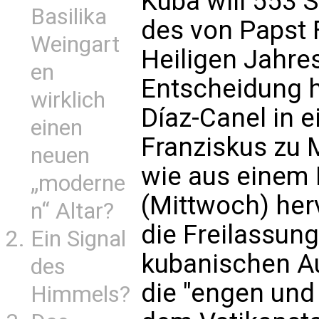
Kuba will 553 
Basilika
des von Papst 
Weingart
Heiligen Jahres
en
Entscheidung h
wirklich
Díaz-Canel in e
einen
Franziskus zu 
neuen
wie aus einem 
„moderne
(Mittwoch) her
n“ Altar?
die Freilassung
Ein Signal
kubanischen A
des
die "engen und
Himmels?