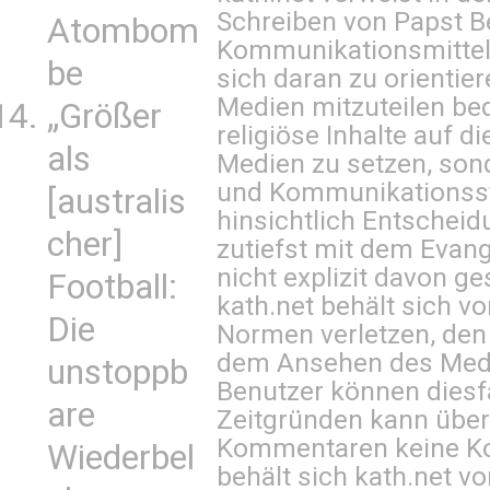
Schreiben von Papst B
Atombom
Kommunikationsmittel 
be
sich daran zu orientie
Medien mitzuteilen be
„Größer
religiöse Inhalte auf 
als
Medien zu setzen, sond
und Kommunikationsst
[australis
hinsichtlich Entscheid
cher]
zutiefst mit dem Eva
nicht explizit davon ge
Football:
kath.net behält sich v
Die
Normen verletzen, den
dem Ansehen des Mediu
unstoppb
Benutzer können diesfa
are
Zeitgründen kann über
Kommentaren keine Ko
Wiederbel
behält sich kath.net vo