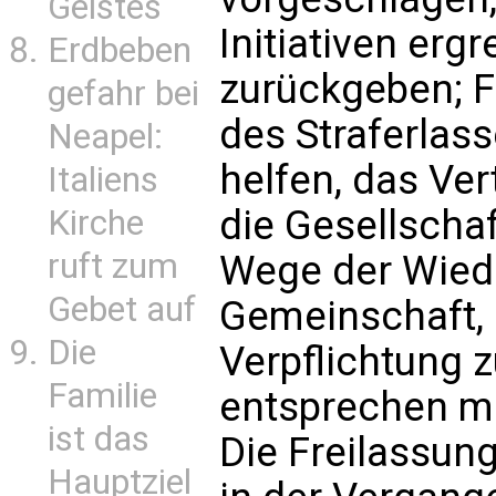
Geistes
Initiativen ergr
Erdbeben
zurückgeben; 
gefahr bei
des Straferlas
Neapel:
helfen, das Ver
Italiens
die Gesellscha
Kirche
ruft zum
Wege der Wiede
Gebet auf
Gemeinschaft, 
Die
Verpflichtung 
Familie
entsprechen m
ist das
Die Freilassun
Hauptziel