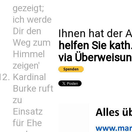
gezeigt;
ich werde
Dir den
Ihnen hat der A
Weg zum
helfen Sie kath
Himmel
via Überweisun
zeigen'
Kardinal
Burke ruft
zu
Einsatz
für Ehe