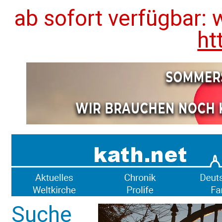
ab sofort verfügbar: 
ht
Suche