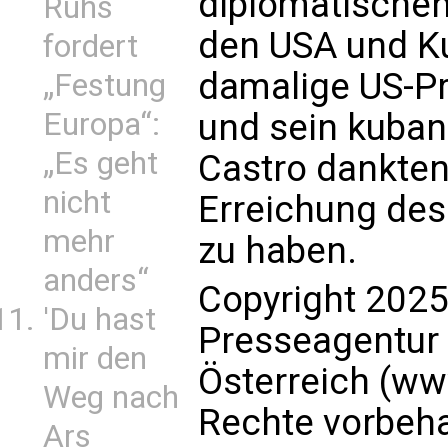
diplomatische
Ruhs
den USA und Ku
fordert
damalige US-P
„Festung
Europa“:
und sein kuban
„Es geht
Castro dankten
nicht
Erreichung de
mehr
zu haben.
anders“
Copyright 2025
'Du hast
Presseagentur
mir den
Österreich (ww
Weg nach
Rechte vorbeha
Ars