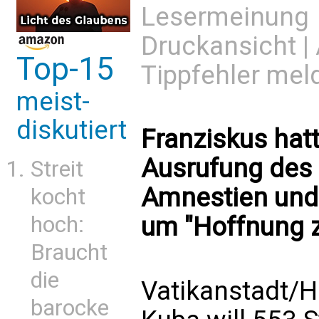
Lesermeinung
Druckansicht
|
Top-15
Tippfehler mel
meist-
diskutiert
Franziskus hat
Ausrufung des 
Streit
Amnestien und 
kocht
hoch:
um "Hoffnung 
Braucht
die
Vatikanstadt/H
barocke