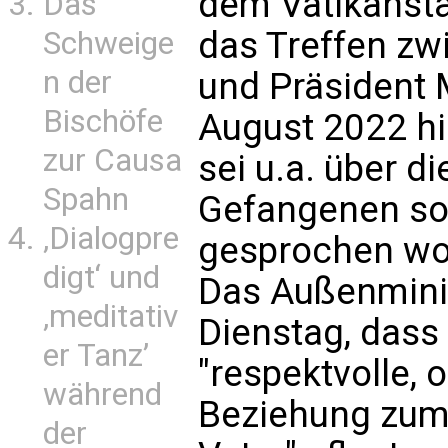
dem Vatikansta
Das
das Treffen zw
Schweige
n der
und Präsident 
Bischöfe
August 2022 h
zur Causa
sei u.a. über di
Spahn
Gefangenen sow
‚Dialogpre
gesprochen wo
digt‘ und
Das Außenmini
‚meditativ
Dienstag, dass
er Tanz’
"respektvolle, 
während
Beziehung zum 
der