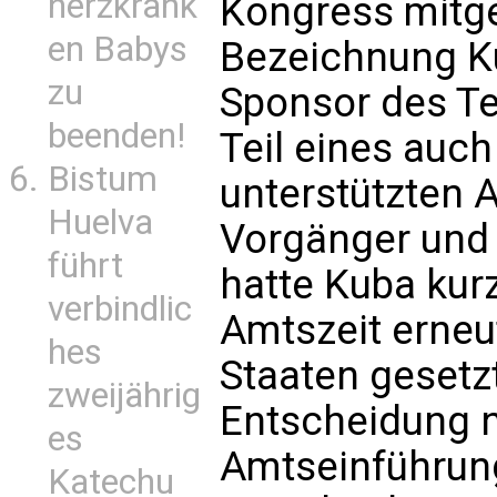
herzkrank
Kongress mitget
en Babys
Bezeichnung Ku
zu
Sponsor des Te
beenden!
Teil eines auch
Bistum
unterstützten
Huelva
Vorgänger und
führt
hatte Kuba kur
verbindlic
Amtszeit erneut
hes
Staaten gesetz
zweijährig
Entscheidung n
es
Amtseinführun
Katechu