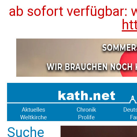
ab sofort verfügbar: 
ht
Suche