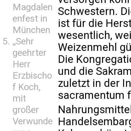
Magdalen
Schwestern. Di
enfest in
ist für die Her
München
wesentlich, wei
„Sehr
Weizenmehl gül
geehrter
Die Kongregati
Herr
und die Sakra
Erzbischo
zuletzt in der 
f Koch,
sacramentum fe
mit
Nahrungsmittel 
großer
Handelsembarg
Verwunde