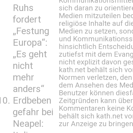
Kommunikationsmittel 
Ruhs
sich daran zu orientie
Medien mitzuteilen be
fordert
religiöse Inhalte auf 
„Festung
Medien zu setzen, sond
und Kommunikationsst
Europa“:
hinsichtlich Entscheid
„Es geht
zutiefst mit dem Eva
nicht explizit davon ge
nicht
kath.net behält sich v
mehr
Normen verletzen, den
dem Ansehen des Mediu
anders“
Benutzer können diesfa
Erdbeben
Zeitgründen kann über
Kommentaren keine Ko
gefahr bei
behält sich kath.net vo
Neapel:
zur Anzeige zu bringen