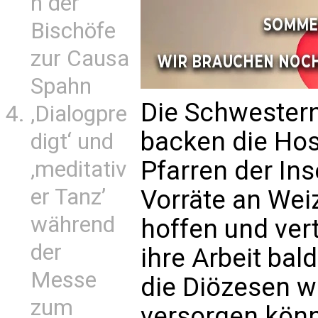
n der
Bischöfe
zur Causa
Spahn
Die Schwestern
‚Dialogpre
backen die Hos
digt‘ und
Pfarren der Inse
‚meditativ
er Tanz’
Vorräte an Wei
während
hoffen und vert
der
ihre Arbeit ba
Messe
die Diözesen w
zum
versorgen könn