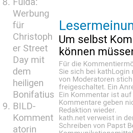
Fulda:
Werbung
Lesermeinu
für
Christoph
Um selbst Kom
er Street
können müssen 
Day mit
Für die Kommentiermög
dem
Sie sich bei
kathLogin 
von Moderatoren stich
heiligen
freigeschaltet. Ein Anr
Bonifatius
Ein Kommentar ist auf
Kommentare geben nic
BILD-
Redaktion wieder.
Komment
kath.net verweist in
Schreiben von Papst B
atorin