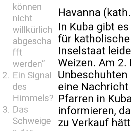
können
Havanna (kath.
nicht
In Kuba gibt es
willkürlich
für katholisch
abgescha
Inselstaat leid
fft
Weizen. Am 2.
werden“
Unbeschuhten 
Ein Signal
eine Nachricht
des
Pfarren in Kuba
Himmels?
Das
informieren, d
Schweige
zu Verkauf hätt