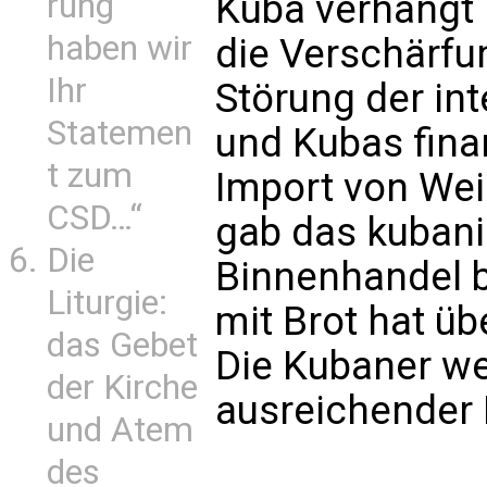
rung
Kuba verhängt
haben wir
die Verschärfu
Ihr
Störung der int
Statemen
und Kubas fina
t zum
Import von Wei
CSD…“
gab das kubani
Die
Binnenhandel b
Liturgie:
mit Brot hat übe
das Gebet
Die Kubaner wei
der Kirche
ausreichender 
und Atem
des