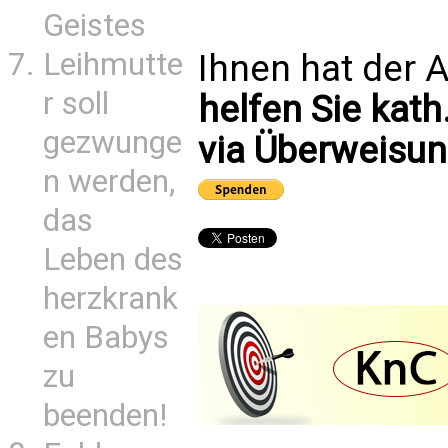
Geistes
Leihmutte
Ihnen hat der A
r soll
helfen Sie kath
gezwunge
via Überweisun
n werden,
das
Leben des
herzkrank
en Babys
zu
beenden!