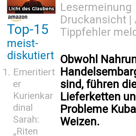
Lesermeinung
Druckansicht
|
Top-15
Tippfehler mel
meist-
diskutiert
Obwohl Nahrun
Handelsembar
Emeritiert
sind, führen d
er
Kurienkar
Lieferketten un
dinal
Probleme Kubas
Sarah:
Weizen.
„Riten