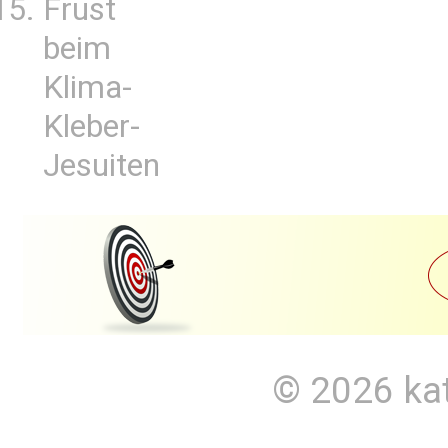
Frust
beim
Klima-
Kleber-
Jesuiten
© 2026
ka