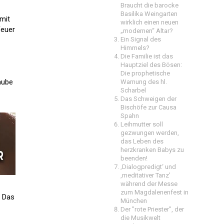
Braucht die barocke
Basilika Weingarten
 mit
wirklich einen neuen
Feuer
„modernen“ Altar?
Ein Signal des
Himmels?
Die Familie ist das
Hauptziel des Bösen:
Die prophetische
aube
Warnung des hl.
Scharbel
Das Schweigen der
Bischöfe zur Causa
Spahn
Leihmutter soll
gezwungen werden,
das Leben des
herzkranken Babys zu
beenden!
‚Dialogpredigt‘ und
‚meditativer Tanz’
während der Messe
zum Magdalenenfest in
: Das
München
Der "rote Priester", der
die Musikwelt