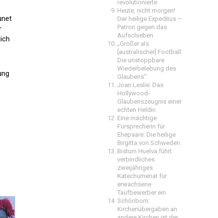
revolutionierte
Heute, nicht morgen!
unet
Der heilige Expeditus –
Patron gegen das
r
Aufschieben
ich
„Größer als
[australischer] Football:
Die unstoppbare
Wiederbelebung des
ung
Glaubens“
Joan Leslie: Das
Hollywood-
Glaubenszeugnis einer
echten Heldin
Eine mächtige
Fürsprecherin für
Ehepaare: Die heilige
Birgitta von Schweden
Bistum Huelva führt
verbindliches
zweijähriges
Katechumenat für
erwachsene
Taufbewerber ein
Schönborn:
Kirchenübergaben an
andere Kirchen ist der