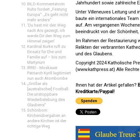
Jahrhundert sowie zahlreiche 
BILD-Kommentatorin
Ruhs fordert „Festung
Unter Villeneuves Leitung und
Europa“: „Es geht nicht
baute ein internationales Team
mehr anders“
auf. Am vergangenen Wochenende
'Du hast mir den Weg
nach Ars gezeigt; ich
beeindruckt von der Schönheit, v
werde Dir den Weg zum
Im Rahmen der Restaurierung w
Himmel zeigen'
Kardinal Burke ruft zu
Relikten der verbrannten Kathed
Einsatz für Ehe und
und des Glaubens.
Familie auf – bis zum
Martyrium
Copyright 2024 Katholische Pr
IRRE! - Moskauer
(www.kathpress.at) Alle Rechte
Patriarch Kyrill legitimiert
nun auch Atombombe
„Größer als
Ihnen hat der Artikel gefallen?
B
[australischer] Football:
Kreditkarte/Paypal!
Die unstoppbare
Wiederbelebung des
Glaubens“
Schönborn:
Kirchenübergaben an
andere Kirchen ist der
richtige Weg