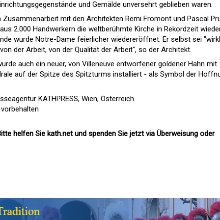
Einrichtungsgegenstände und Gemälde unversehrt geblieben waren.
 in Zusammenarbeit mit den Architekten Remi Fromont und Pascal Pr
 aus 2.000 Handwerkern die weltberühmte Kirche in Rekordzeit wiede
 wurde Notre-Dame feierlicher wiedereröffnet. Er selbst sei "wirkl
on der Arbeit, von der Qualität der Arbeit", so der Architekt.
urde auch ein neuer, von Villeneuve entworfener goldener Hahn mit
rale auf der Spitze des Spitzturms installiert - als Symbol der Hoffn
esseagentur KATHPRESS, Wien, Österreich
 vorbehalten
itte helfen Sie kath.net und spenden Sie jetzt via Überweisung oder