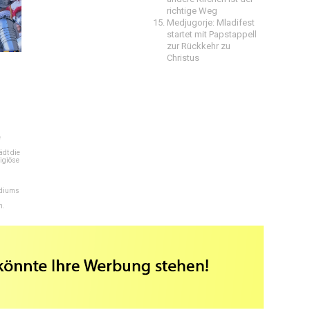
richtige Weg
Medjugorje: Mladifest
startet mit Papstappell
zur Rückkehr zu
Christus
e
dt die
igiöse
ediums
n.