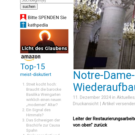
Top-15
Notre-Dame-A
meist-diskutiert
Wiederaufbau
Streit kocht hoch:
Braucht die barocke
Basilika Weingarten
11. Dezember 2024 in
Aktuelles
wirklich einen neuen
Druckansicht
|
Artikel versende
„modernen“ Altar?
Ein Signal des
Himmels?
Leiter der Restaurierungsarbeit
Das Schweigen der
von oben" zurück
Bischöfe zur Causa
Spahn