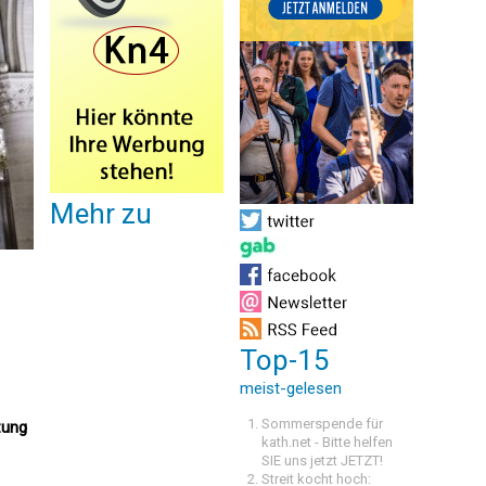
Mehr zu
Top-15
meist-gelesen
Sommerspende für
zung
kath.net - Bitte helfen
SIE uns jetzt JETZT!
Streit kocht hoch: