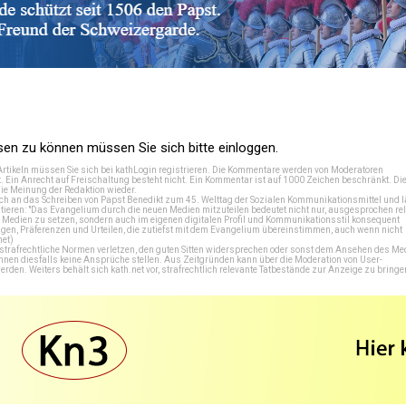
n zu können müssen Sie sich bitte einloggen.
Artikeln müssen Sie sich bei
kathLogin registrieren
. Die Kommentare werden von Moderatoren
t. Ein Anrecht auf Freischaltung besteht nicht. Ein Kommentar ist auf 1000 Zeichen beschränkt. Di
e Meinung der Redaktion wieder.
 an das Schreiben von Papst Benedikt zum 45. Welttag der Sozialen Kommunikationsmittel und lä
tieren: "Das Evangelium durch die neuen Medien mitzuteilen bedeutet nicht nur, ausgesprochen rel
en Medien zu setzen, sondern auch im eigenen digitalen Profil und Kommunikationsstil konsequent
en, Präferenzen und Urteilen, die zutiefst mit dem Evangelium übereinstimmen, auch wenn nicht
net
)
e strafrechtliche Normen verletzen, den guten Sitten widersprechen oder sonst dem Ansehen des M
önnen diesfalls keine Ansprüche stellen. Aus Zeitgründen kann über die Moderation von User-
en. Weiters behält sich kath.net vor, strafrechtlich relevante Tatbestände zur Anzeige zu bringe