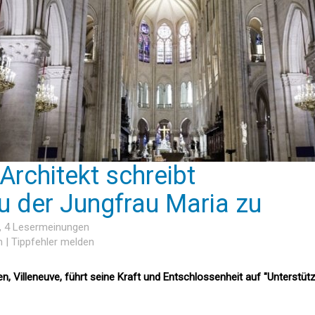
rchitekt schreibt
 der Jungfrau Maria zu
, 4 Lesermeinungen
n
|
Tippfehler melden
en, Villeneuve, führt seine Kraft und Entschlossenheit auf "Unterstüt