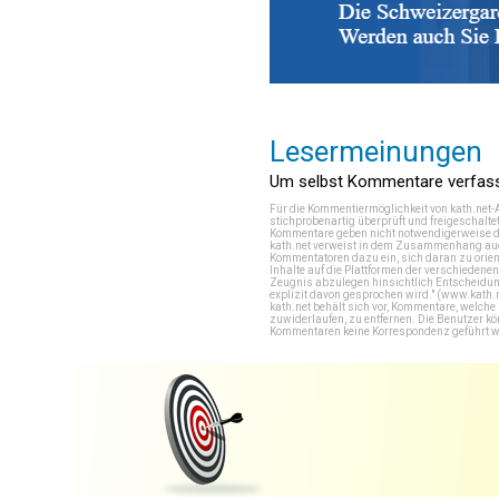
Lesermeinungen
Um selbst Kommentare verfasse
Für die Kommentiermöglichkeit von kath.net-
stichprobenartig überprüft und freigeschalte
Kommentare geben nicht notwendigerweise di
kath.net verweist in dem Zusammenhang auch
Kommentatoren dazu ein, sich daran zu orien
Inhalte auf die Plattformen der verschieden
Zeugnis abzulegen hinsichtlich Entscheidung
explizit davon gesprochen wird." (
www.kath.
kath.net behält sich vor, Kommentare, welch
zuwiderlaufen, zu entfernen. Die Benutzer k
Kommentaren keine Korrespondenz geführt werd