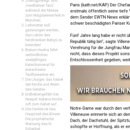
‚Dialogpredigt‘ und
Paris (kath.net/KAP) Der Chefa
‚meditativer Tanz’
während der Messe
erstmals öffentlich seine tiefe
zum Magdalenenfest in
dem Sender EWTN News erklärte 
München
schwer beschädigten Pariser Ka
Leihmutter soll
gezwungen werden,
das Leben des
Fünf Jahre lang habe er nicht 
herzkranken Babys zu
Republik tätig bin", sagte Ville
beenden!
Verehrung für die Jungfrau Mar
Bistum Huelva führt
nicht, dass dieses Projekt sons
verbindliches
Entschlossenheit gegeben, weit
zweijähriges
Katechumenat für
erwachsene
Taufbewerber ein
Die Liturgie: das Gebet
der Kirche und Atem
des Geistes
Erdbebengefahr bei
Neapel: Italiens Kirche
ruft zum Gebet auf
Notre-Dame war durch den verhe
Die Familie ist das
Hauptziel des Bösen:
Villeneuve erinnerte sich an de
Die prophetische
Dach, der Dachstuhl, der Spit
Warnung des hl.
schöpfte er Hoffnung, als er en
Scharbel