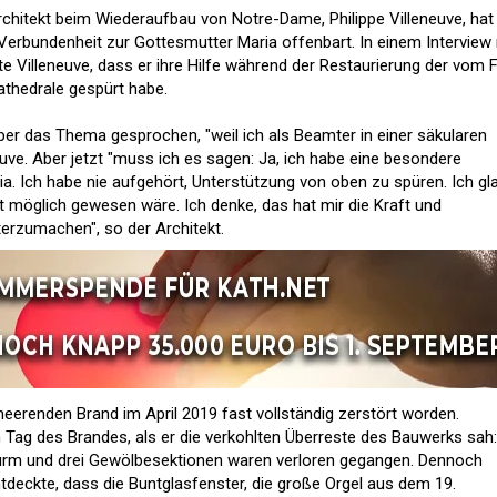
rchitekt beim Wiederaufbau von Notre-Dame, Philippe Villeneuve, hat
 Verbundenheit zur Gottesmutter Maria offenbart. In einem Interview
Villeneuve, dass er ihre Hilfe während der Restaurierung der vom 
thedrale gespürt habe.
über das Thema gesprochen, "weil ich als Beamter in einer säkularen
neuve. Aber jetzt "muss ich es sagen: Ja, ich habe eine besondere
ia. Ich habe nie aufgehört, Unterstützung von oben zu spüren. Ich gl
t möglich gewesen wäre. Ich denke, das hat mir die Kraft und
erzumachen", so der Architekt.
erenden Brand im April 2019 fast vollständig zerstört worden.
n Tag des Brandes, als er die verkohlten Überreste des Bauwerks sah
zturm und drei Gewölbesektionen waren verloren gegangen. Dennoch
tdeckte, dass die Buntglasfenster, die große Orgel aus dem 19.