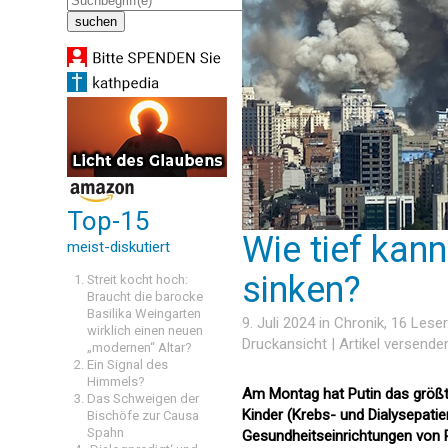
Top-15
Wie tief kann
meist-diskutiert
sinken?
Streit kocht hoch:
Braucht die barocke
Basilika Weingarten
9. Juli 2024 in
Chronik
, 16 Les
wirklich einen neuen
Druckansicht
|
Artikel versende
„modernen“ Altar?
Ein Signal des
Himmels?
Am Montag hat Putin das größt
Das Schweigen der
Kinder (Krebs- und Dialysepatie
Bischöfe zur Causa
Spahn
Gesundheitseinrichtungen von P