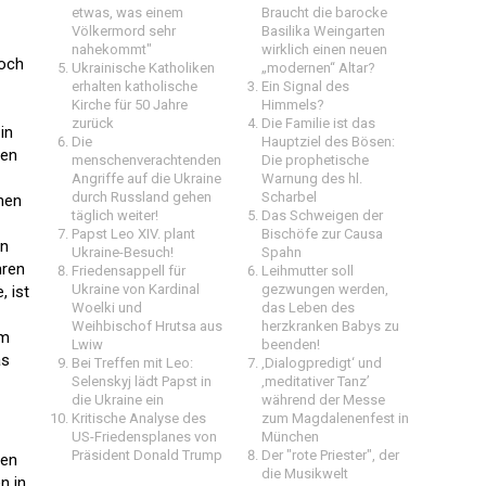
etwas, was einem
Braucht die barocke
Völkermord sehr
Basilika Weingarten
nahekommt"
wirklich einen neuen
noch
Ukrainische Katholiken
„modernen“ Altar?
erhalten katholische
Ein Signal des
Kirche für 50 Jahre
Himmels?
zurück
Die Familie ist das
in
Die
Hauptziel des Bösen:
ben
menschenverachtenden
Die prophetische
Angriffe auf die Ukraine
Warnung des hl.
durch Russland gehen
Scharbel
enen
täglich weiter!
Das Schweigen der
Papst Leo XIV. plant
Bischöfe zur Causa
en
Ukraine-Besuch!
Spahn
hren
Friedensappell für
Leihmutter soll
Ukraine von Kardinal
gezwungen werden,
, ist
Woelki und
das Leben des
Weihbischof Hrutsa aus
herzkranken Babys zu
em
Lwiw
beenden!
as
Bei Treffen mit Leo:
‚Dialogpredigt‘ und
Selenskyj lädt Papst in
‚meditativer Tanz’
die Ukraine ein
während der Messe
Kritische Analyse des
zum Magdalenenfest in
US-Friedensplanes von
München
Präsident Donald Trump
Der "rote Priester", der
den
die Musikwelt
n in