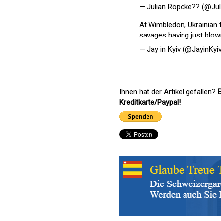
— Julian Röpcke?? (@Ju
At Wimbledon, Ukrainian te
savages having just blown 
— Jay in Kyiv (@JayinKyi
Ihnen hat der Artikel gefallen?
B
Kreditkarte/Paypal!