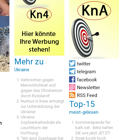
Mehr zu
Ukraine
Verbrechen gegen
Menschlichkeit und
gegen das Christentum
durch Russland!
Nuntius in Kiew ermutigt
Top-15
zur Unterstützung der
Ukrainer
meist-gelesen
Ukraine:
Sophienkathedrale als
Sommerspende für
n
Leuchtturm der
kath.net - Bitte helfen
Hoffnung
SIE uns jetzt JETZT!
"Wir sind Zuschauer bei
Streit kocht hoch: