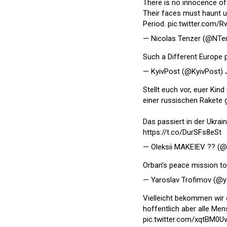
There is no innocence of t
Their faces must haunt u
Period.
pic.twitter.com/
— Nicolas Tenzer (@NTe
Such a Different Europe
— KyivPost (@KyivPost)
Stellt euch vor, euer Kind
einer russischen Rakete 
Das passiert in der Ukrai
https://t.co/DurSFs8eSt
— Oleksii MAKEIEV ?? (
Orban’s peace mission t
— Yaroslav Trofimov (@y
Vielleicht bekommen wir 
hoffentlich aber alle Me
pic.twitter.com/xqtBM0U