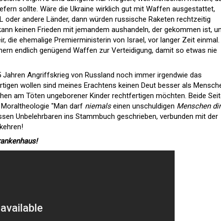
efern sollte. Wäre die Ukraine wirklich gut mit Waffen ausgestattet,
L oder andere Länder, dann würden russische Raketen rechtzeitig
kann keinen Frieden mit jemandem aushandeln, der gekommen ist, u
r, die ehemalige Premierministerin von Israel, vor langer Zeit einmal.
ainern endlich genügend Waffen zur Verteidigung, damit so etwas nie
5 Jahren Angriffskrieg von Russland noch immer irgendwie das
rtigen wollen sind meines Erachtens keinen Deut besser als Mensch
chen am Töten ungeborener Kinder rechtfertigen möchten. Beide Sei
Moraltheologie "
Man darf
niemals
einen unschuldigen
Menschen dir
wissen Unbelehrbaren ins Stammbuch geschrieben, verbunden mit der
kehren!
rankenhaus!