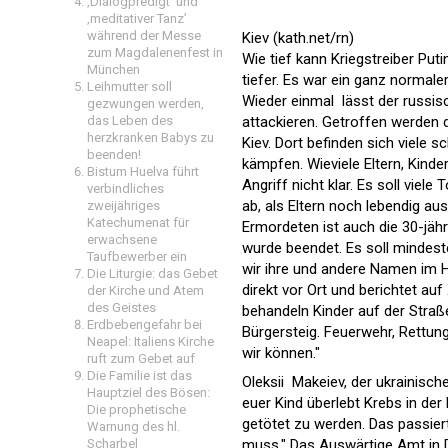
‚Dialogpredigt‘ und
‚meditativer Tanz’
während der Messe
Kiev (kath.net/rn)
zum Magdalenenfest in
Wie tief kann Kriegstreiber Pu
München
tiefer. Es war ein ganz normale
Leihmutter soll
Wieder einmal lässt der russis
gezwungen werden,
das Leben des
attackieren. Getroffen werden 
herzkranken Babys zu
Kiev. Dort befinden sich viele 
beenden!
kämpfen. Wieviele Eltern, Kind
Bistum Huelva führt
Angriff nicht klar. Es soll vie
verbindliches
ab, als Eltern noch lebendig a
zweijähriges
Katechumenat für
Ermordeten ist auch die 30-jähr
erwachsene
wurde beendet. Es soll mindest
Taufbewerber ein
wir ihre und andere Namen im He
Die Liturgie: das Gebet
direkt vor Ort und berichtet a
der Kirche und Atem
des Geistes
behandeln Kinder auf der Straße
Erdbebengefahr bei
Bürgersteig. Feuerwehr, Rettungs
Neapel: Italiens Kirche
wir können."
ruft zum Gebet auf
Die Familie ist das
Oleksii Makeiev, der ukrainische
Hauptziel des Bösen:
euer Kind überlebt Krebs in der
Die prophetische
getötet zu werden. Das passiert
Warnung des hl.
Scharbel
muss." Das Auswärtige Amt in D