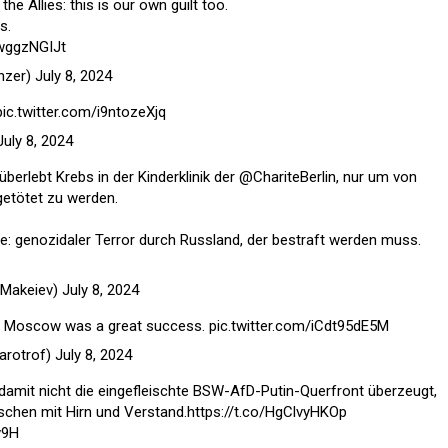
he Allies: this is our own guilt too.
s.
RwggzNGIJt
nzer)
July 8, 2024
pic.twitter.com/i9ntozeXjq
July 8, 2024
 überlebt Krebs in der Kinderklinik der
@ChariteBerlin
, nur um von
getötet zu werden.
ne: genozidaler Terror durch Russland, der bestraft werden muss.
@Makeiev)
July 8, 2024
o Moscow was a great success.
pic.twitter.com/iCdt95dE5M
arotrof)
July 8, 2024
damit nicht die eingefleischte BSW-AfD-Putin-Querfront überzeugt,
nschen mit Hirn und Verstand.
https://t.co/HgClvyHKOp
v9H