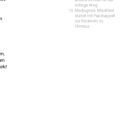
richtige Weg
Medjugorje: Mladifest
startet mit Papstappell
m
zur Rückkehr zu
Christus
en,
ten
ekt