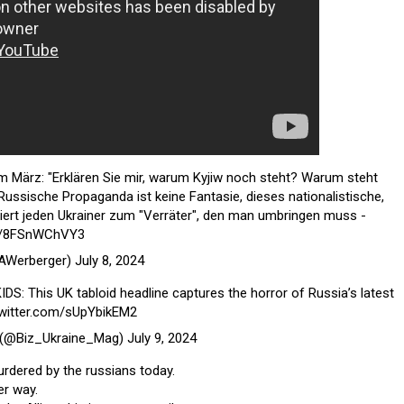
 März: "Erklären Sie mir, warum Kyjiw noch steht? Warum steht
Russische Propaganda ist keine Fantasie, dieses nationalistische,
iert jeden Ukrainer zum "Verräter", den man umbringen muss -
co/8FSnWChVY3
AWerberger)
July 8, 2024
 This UK tabloid headline captures the horror of Russia’s latest
twitter.com/sUpYbikEM2
 (@Biz_Ukraine_Mag)
July 9, 2024
urdered by the russians today.
er way.