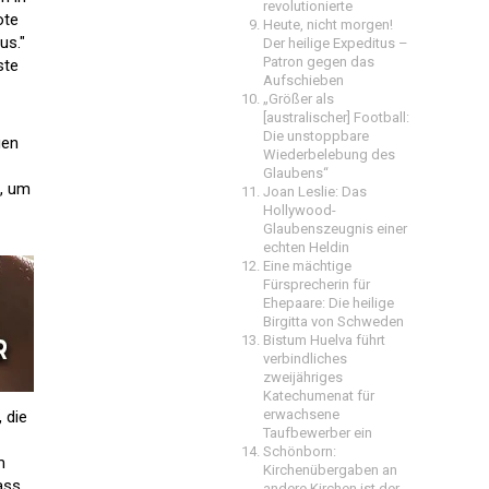
revolutionierte
ote
Heute, nicht morgen!
us."
Der heilige Expeditus –
Patron gegen das
ste
Aufschieben
„Größer als
[australischer] Football:
Die unstoppbare
gen
Wiederbelebung des
Glaubens“
n, um
Joan Leslie: Das
Hollywood-
Glaubenszeugnis einer
echten Heldin
Eine mächtige
Fürsprecherin für
Ehepaare: Die heilige
Birgitta von Schweden
Bistum Huelva führt
verbindliches
zweijähriges
Katechumenat für
erwachsene
 die
Taufbewerber ein
Schönborn:
m
Kirchenübergaben an
ass
andere Kirchen ist der