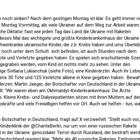
tin noch sinken? Nach dem gestrigen Montag ist klar: Es geht immer 
r Montag Vormittag, als viele Ukrainer auf dem Weg zur Arbeit waren.
che Diktator fast wie jeden Tag das Land die Ukraine mit Raketen
dieses Mal das wichtigste und größte Kinderkrankenhaus der Ukraine 
schwerkranke ukrainische Kinder, die z.b. Krebs haben und ums Überle
er noch unter dem Schutt sich befinden, ist auch Stunden nach dem
le Tote und Verletzte gegeben haben. Es spielen sich erschütternde Sz
usgegraben werden, vom Kind ist nichts mehr zu sehen. Unter den
ige Svitlana Lukianchuk (siehe Foto), eine Kinderärztin. Auch ihr Leb
ens 30 Tote und 125 Verletzte alleine in Kiew gegeben haben. Bewa
rzen. Martin Jaeger, der Botschafter von Deutschland in der Ukraine
uf X: "Wir waren eben am Okhmatdyt-Kinderkrankenhaus. Die Ärzte
. Kleine Krebs- und Dialysepatienten sitzen mit ihren Müttern auf d
kräfte und viele Freiwilligen helfen vor Ort. Auch wir helfen - tun, w
 Botschafter in Deutschland, fragt auf X verzweifelt. "Stellt euch vor,
 Kinderklinik der @ChariteBerlin, nur um von einer russischen Rakete
 in der Ukraine: genozidaler Terror durch Russland, der bestraft wer
eutschland reagiert klar: "Mehr als 40 russische Raketen, Explosione