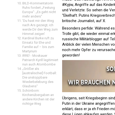
BILD-Kommentatorin
#Kyjiw, Angriffe auf das Kinde
Ruhs fordert „Festung
und Verletzte: So sehen die Ve
Europa“: „Es geht nicht
"Ekelhaft. Putins Kriegsverbrec
mehr anders“
britische Journalist, auf X.
'Du hast mir den Weg
nach Ars gezeigt; ich
Besonders perfide: Während es 
werde Dir den Weg zum
Trolle gibt, die wieder einmal e
Himmel zeigen'
Kardinal Burke ruft zu
russische Militärblogger auf T
Einsatz für Ehe und
Anblick der vielen Menschen v
Familie auf – bis zum
noch mehr Opfer zu verursachen
Martyrium
geworden!
IRRE! - Moskauer
Patriarch Kyrill legitimiert
nun auch Atombombe
„Größer als
[australischer] Football:
Die unstoppbare
Wiederbelebung des
Glaubens“
Schönborn:
Kirchenübergaben an
Übrigens, seit Kriegsbeginn si
andere Kirchen ist der
Putin in der Ukraine angegriffe
richtige Weg
erklärt, dass er ja eh Frieden 
diese Lügen abkaufen werden. 