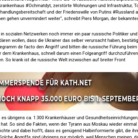
rkrankenhaus #Ochmatdyt, zerstörte Wohnungen und Infrastruktur, T
rhandlungsbereitschaft und der Friedenswille von Putins #Russland a
hen gehen unvermindert weiter", schreibt Piers Morgan, der bekannte
in sozialen Netzwerken noch immer ein paar russische Politiker und
rklären wollen, dass die Ukrainer das selber verursacht haben, bestäti
elegramm de facto den Angriff und bitten die russische Führung beim
or dem Krankenhaus, schnell darum einen Folgeangriff durchzuführe
. So krank ist die russische Welt inzwischen auf breiter Front
nd es übrigens ca. 1.300 Krankenhäuser und Gesundheitseinrichtungen,
n hat. So sind die Fakten, wenn der Tyrann aus Moskau wieder einmal
möchte und dabei hofft, dass es genügend Halbinformierte gibt, die ih
Solche Angriffe sind übrigens nur möglich, weil Menschen meinen, d