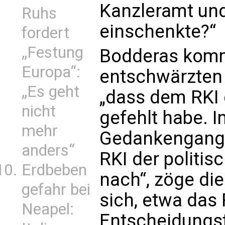
Kanzleramt und
Ruhs
einschenkte?“
fordert
„Festung
Bodderas komm
Europa“:
entschwärzten 
„Es geht
„dass dem RKI
nicht
gefehlt habe. I
mehr
Gedankengang 
anders“
RKI der politis
Erdbeben
nach“, zöge d
gefahr bei
sich, etwa das 
Neapel:
Entscheidungst