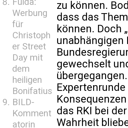
Fulda:
zu können. Bodd
Werbung
dass das Thema
für
können. Doch „
Christoph
unabhängigen B
er Street
Bundesregierun
Day mit
gewechselt und
dem
übergegangen. 
heiligen
Expertenrunde 
Bonifatius
Konsequenzen 
BILD-
das RKI bei de
Komment
Wahrheit blieb
atorin