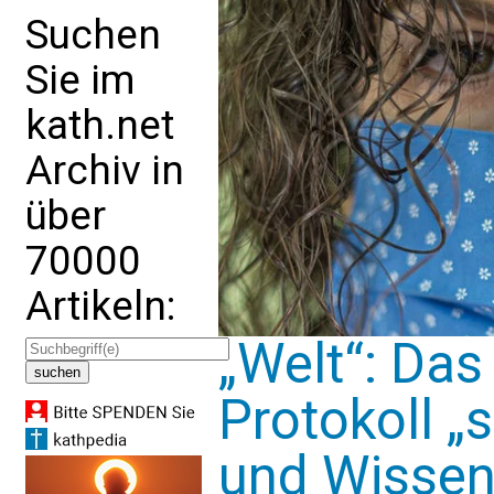
Suchen
Sie im
kath.net
Archiv in
über
70000
Artikeln:
„Welt“: Das
Protokoll „s
und Wissens