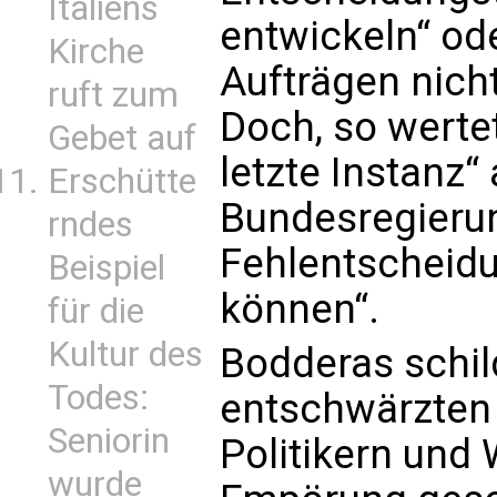
Italiens
entwickeln“ ode
Kirche
Aufträgen nich
ruft zum
Doch, so wertet
Gebet auf
letzte Instanz“ 
Erschütte
Bundesregierun
rndes
Fehlentscheid
Beispiel
können“.
für die
Kultur des
Bodderas schild
Todes:
entschwärzten 
Seniorin
Politikern und 
wurde