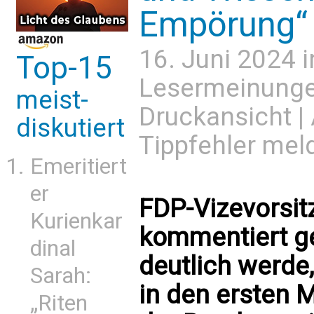
Empörung“
16. Juni 2024 
Top-15
Lesermeinung
meist-
Druckansicht
|
diskutiert
Tippfehler mel
Emeritiert
er
FDP-Vizevorsit
Kurienkar
kommentiert ge
dinal
deutlich werde,
Sarah:
in den ersten 
„Riten