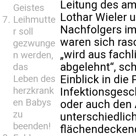
Leitung des am
Geistes
Lothar Wieler 
Leihmutte
Nachfolgers im
r soll
waren sich ras
gezwunge
„wird aus fach
n werden,
abgelehnt“, sc
das
Einblick in die
Leben des
herzkrank
Infektionsgesc
en Babys
oder auch den 
zu
unterschiedlic
beenden!
flächendecken