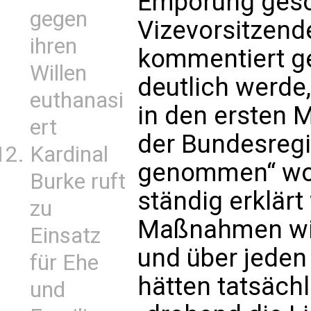
Empörung gesor
gegen
Vizevorsitzend
ihren
kommentiert ge
Willen
deutlich werde,
euthanasi
in den ersten 
ert
der Bundesregi
Kardinal
genommen“ wor
Burke ruft
ständig erklärt
zu
Maßnahmen wis
Einsatz
und über jeden
für Ehe
hätten tatsäch
und