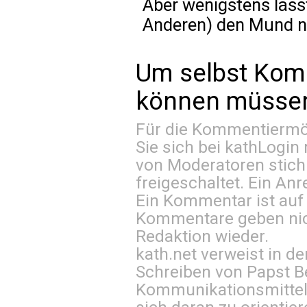
Aber wenigstens lässt
Anderen) den Mund nic
Um selbst Kom
können müssen 
Für die Kommentiermög
Sie sich bei
kathLogin 
von Moderatoren stich
freigeschaltet. Ein Anr
Ein Kommentar ist auf
Kommentare geben nic
Redaktion wieder.
kath.net verweist in
Schreiben von Papst B
Kommunikationsmittel 