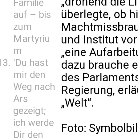
„drohend die L
Familie
überlegte, ob hi
auf – bis
Machtmissbrau
zum
Martyriu
und Institut vo
m
„eine Aufarbeit
'Du hast
dazu brauche e
mir den
des Parlaments
Weg nach
Regierung, erl
Ars
„Welt“.
gezeigt;
ich werde
Foto: Symbolbi
Dir den