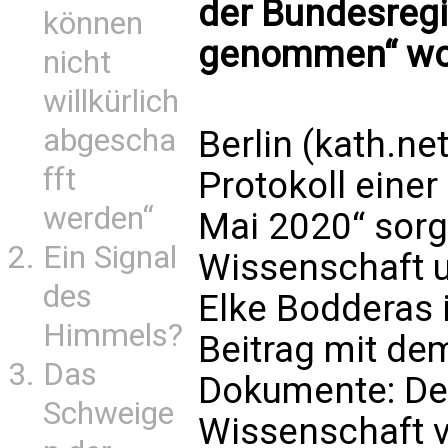
der Bundesregi
können
genommen“ wor
nicht
willkürlich
abgescha
Berlin (kath.ne
fft
Protokoll einer
werden“
Mai 2020“ sorg
Ein Signal
Wissenschaft un
des
Elke Bodderas i
Himmels?
Beitrag mit de
Das
Dokumente: Der
Schweige
Wissenschaft ve