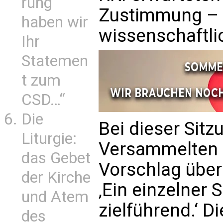
rung
Zustimmung – 
haben wir
wissenschaftli
Ihr
Statemen
t zum
CSD…“
Die
Bei dieser Sitz
Liturgie:
Versammelten n
das Gebet
Vorschlag überh
der Kirche
‚Ein einzelner 
und Atem
zielführend.‘ D
des