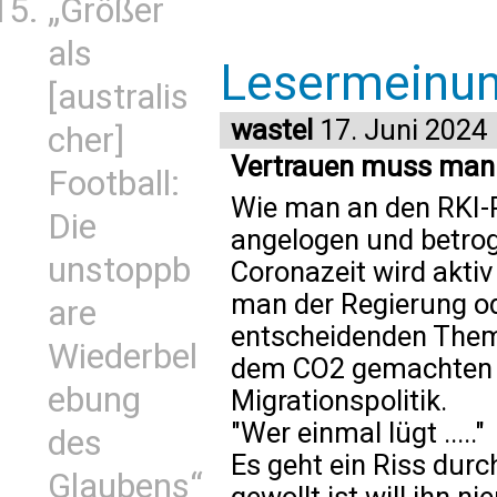
„Größer
als
Lesermeinu
[australis
wastel
17. Juni 2024
cher]
Vertrauen muss man 
Football:
Wie man an den RKI-P
Die
angelogen und betrog
unstoppb
Coronazeit wird akti
man der Regierung od
are
entscheidenden Them
Wiederbel
dem CO2 gemachten 
ebung
Migrationspolitik.
"Wer einmal lügt ....."
des
Es geht ein Riss durc
Glaubens“