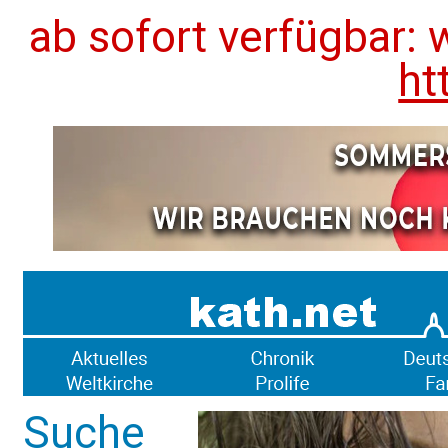
ab sofort verfügbar: 
ht
Suche