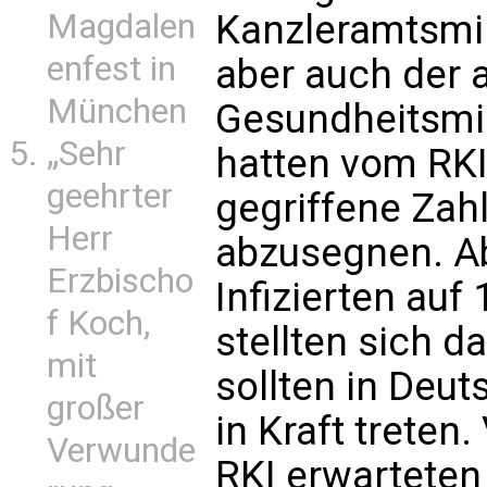
Magdalen
Kanzleramtsmin
enfest in
aber auch der 
München
Gesundheitsmi
„Sehr
hatten vom RKI 
geehrter
gegriffene Zah
Herr
abzusegnen. Ab
Erzbischo
Infizierten auf
f Koch,
stellten sich d
mit
sollten in De
großer
in Kraft trete
Verwunde
RKI erwarteten