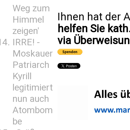
Weg zum
Ihnen hat der A
Himmel
helfen Sie kath
zeigen'
via Überweisun
IRRE! -
Moskauer
Patriarch
Kyrill
legitimiert
nun auch
Atombom
be