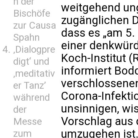
n der
weitgehend un
Bischöfe
zugänglichen 
zur Causa
dass es „am 5. 
Spahn
einer denkwürd
‚Dialogpre
Koch-Institut 
digt‘ und
informiert Bod
‚meditativ
verschlossenen
er Tanz’
Corona-Infekti
während
unsinnigen, wi
der
Vorschlag aus
Messe
umzugehen ist.
zum