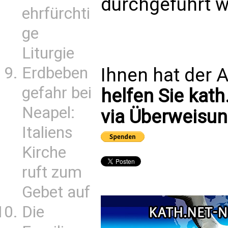
durchgeführt w
ehrfürchti
ge
Liturgie
Erdbeben
Ihnen hat der A
gefahr bei
helfen Sie kath
Neapel:
via Überweisun
Italiens
Kirche
ruft zum
Gebet auf
Die