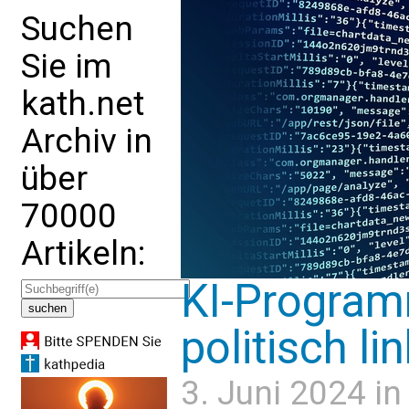
Suchen
Sie im
kath.net
Archiv in
über
70000
Artikeln:
KI-Program
politisch li
3. Juni 2024 i