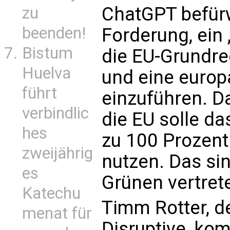
ChatGPT befürw
zu
beenden!
Forderung, ein 
Bistum
die EU-Grundr
Huelva
und eine europ
führt
einzuführen. D
verbindlic
die EU solle da
hes
zu 100 Prozent
zweijährig
nutzen. Das sin
es
Grünen vertret
Katechu
Timm Rotter, d
menat für
Disruptive, ko