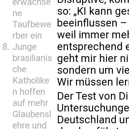
erwachse
so: „KI kann ge
ne
beeinflussen –
Taufbewe
weil immer meh
rber ein
entsprechend e
Junge
geht mir hier 
brasilianis
che
sondern um vie
Katholike
Wir müssen ler
n hoffen
Der Test von Di
auf mehr
Untersuchungen 
Glaubensl
Deutschland un
ehre und