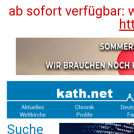
ab sofort verfügbar: 
ht
Suche