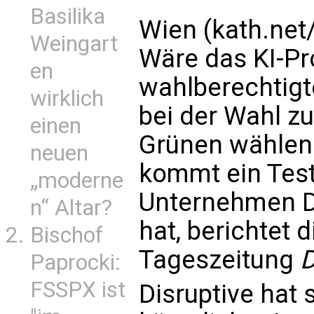
Basilika
Wien (kath.net/
Weingart
Wäre das KI-P
en
wahlberechtigt
wirklich
bei der Wahl z
einen
Grünen wählen
neuen
kommt ein Tes
„moderne
Unternehmen Di
n“ Altar?
hat, berichtet 
Bischof
Tageszeitung
D
Paprocki:
FSSPX ist
Disruptive hat 