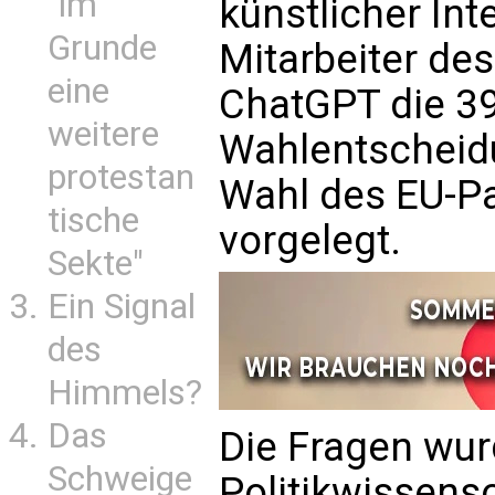
"im
künstlicher Inte
Grunde
Mitarbeiter d
eine
ChatGPT die 39
weitere
Wahlentscheidu
protestan
Wahl des EU-Pa
tische
vorgelegt.
Sekte"
Ein Signal
des
Himmels?
Das
Die Fragen wu
Schweige
Politikwissensc