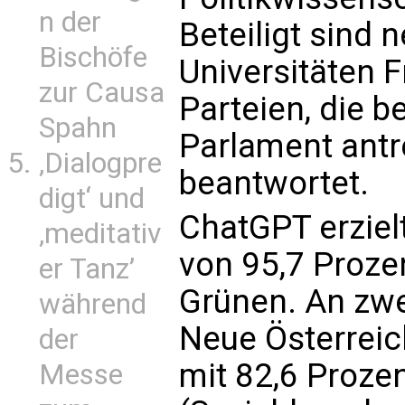
n der
Beteiligt sind 
Bischöfe
Universitäten F
zur Causa
Parteien, die b
Spahn
Parlament antr
‚Dialogpre
beantwortet.
digt‘ und
ChatGPT erziel
‚meditativ
von 95,7 Proze
er Tanz’
Grünen. An zwei
während
Neue Österreic
der
mit 82,6 Prozen
Messe