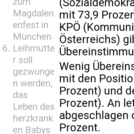
zum
(Sozialdemokra
Magdalen
mit 73,9 Prozen
enfest in
KPÖ (Kommunis
München
Österreichs) gi
Leihmutte
Übereinstimmun
r soll
Wenig Überein
gezwunge
mit den Positi
n werden,
Prozent) und d
das
Prozent). An let
Leben des
abgeschlagen d
herzkrank
Prozent.
en Babys