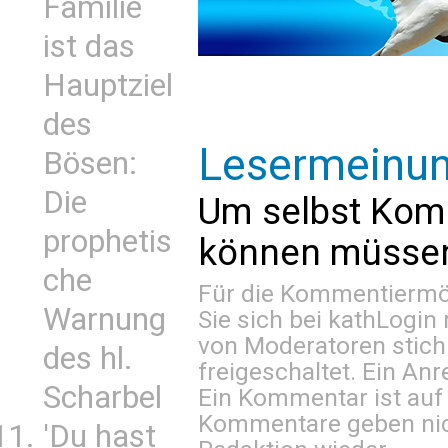
Familie
ist das
Hauptziel
des
Lesermeinu
Bösen:
Die
Um selbst Kom
prophetis
können müssen 
che
Für die Kommentiermög
Warnung
Sie sich bei
kathLogin 
von Moderatoren stich
des hl.
freigeschaltet. Ein Anr
Scharbel
Ein Kommentar ist auf
Kommentare geben nic
'Du hast