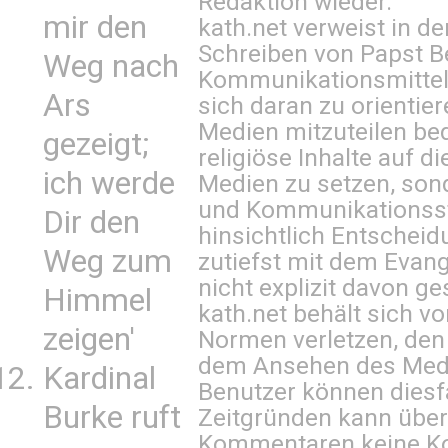
Redaktion wieder.
mir den
kath.net verweist in
Schreiben von Papst B
Weg nach
Kommunikationsmittel 
Ars
sich daran zu orientie
Medien mitzuteilen be
gezeigt;
religiöse Inhalte auf 
ich werde
Medien zu setzen, sond
und Kommunikationsst
Dir den
hinsichtlich Entscheid
Weg zum
zutiefst mit dem Eva
nicht explizit davon ge
Himmel
kath.net behält sich v
zeigen'
Normen verletzen, den
dem Ansehen des Mediu
Kardinal
Benutzer können diesfa
Burke ruft
Zeitgründen kann über
Kommentaren keine Ko