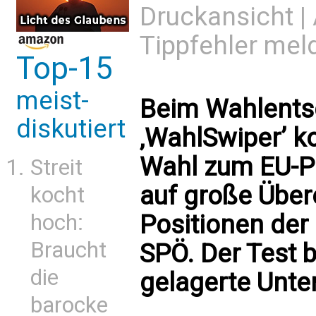
Druckansicht
|
Tippfehler mel
Top-15
meist-
Beim Wahlents
diskutiert
‚WahlSwiper’ 
Wahl zum EU-Pa
Streit
auf große Übe
kocht
hoch:
Positionen der
Braucht
SPÖ. Der Test b
die
gelagerte Unt
barocke