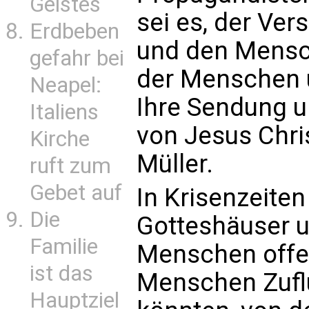
Geistes
sei es, der Ve
Erdbeben
und den Mensc
gefahr bei
der Menschen u
Neapel:
Ihre Sendung u
Italiens
von Jesus Chris
Kirche
Müller.
ruft zum
Gebet auf
In Krisenzeite
Die
Gotteshäuser u
Familie
Menschen offen
ist das
Menschen Zuflu
Hauptziel