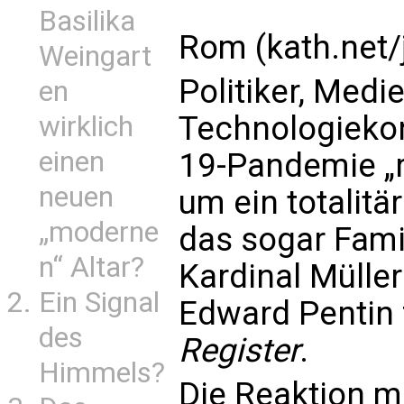
Basilika
Rom (kath.net/
Weingart
Politiker, Medi
en
Technologiekon
wirklich
einen
19-Pandemie „r
neuen
um ein totalitä
„moderne
das sogar Fami
n“ Altar?
Kardinal Müller
Ein Signal
Edward Pentin 
des
Register
.
Himmels?
Die Reaktion m