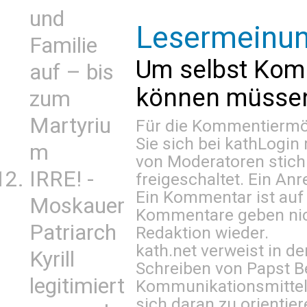
und
Lesermeinu
Familie
Um selbst Kom
auf – bis
können müssen 
zum
Martyriu
Für die Kommentiermög
Sie sich bei
kathLogin 
m
von Moderatoren stich
IRRE! -
freigeschaltet. Ein Anr
Ein Kommentar ist auf
Moskauer
Kommentare geben nic
Patriarch
Redaktion wieder.
kath.net verweist in
Kyrill
Schreiben von Papst B
legitimiert
Kommunikationsmittel 
sich daran zu orientie