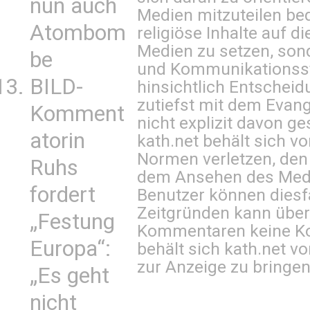
nun auch
Medien mitzuteilen be
Atombom
religiöse Inhalte auf 
Medien zu setzen, sond
be
und Kommunikationsst
BILD-
hinsichtlich Entscheid
zutiefst mit dem Eva
Komment
nicht explizit davon ge
atorin
kath.net behält sich v
Normen verletzen, den
Ruhs
dem Ansehen des Mediu
fordert
Benutzer können diesfa
Zeitgründen kann über
„Festung
Kommentaren keine Ko
Europa“:
behält sich kath.net vo
zur Anzeige zu bringen
„Es geht
nicht