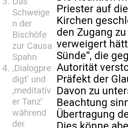
Das
Priester auf d
Schweige
Kirchen gesch
n der
den Zugang zu
Bischöfe
verweigert hätt
zur Causa
Sünde“, die ge
Spahn
Autorität verst
‚Dialogpre
Präfekt der Gl
digt‘ und
Davon zu unter
‚meditativ
er Tanz’
Beachtung sinn
während
Übertragung de
der
Dies könne abe