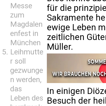
Messe
für die prinzip
zum
Sakramente he
Magdalen
ewige Leben m
enfest in
zeitlichen Güte
München
Müller.
Leihmutte
r soll
gezwunge
n werden,
das
In einigen Diö
Leben des
Besuch der hei