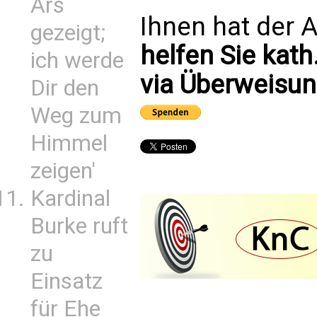
Ars
Ihnen hat der A
gezeigt;
helfen Sie kath
ich werde
via Überweisun
Dir den
Weg zum
Himmel
zeigen'
Kardinal
Burke ruft
zu
Einsatz
für Ehe