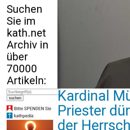
Suchen
Sie im
kath.net
Archiv in
über
70000
Artikeln:
Kardinal Mü
Priester dü
der Herrsc