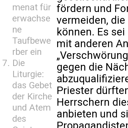
menat für
fördern und Fo
erwachse
vermeiden, die
ne
können. Es se
Taufbewe
mit anderen An
rber ein
„Verschwörungs
Die
gegen die Näch
Liturgie:
abzuqualifizier
das Gebet
Priester dürfte
der Kirche
Herrschern die
und Atem
anbieten und s
des
Propagandiste