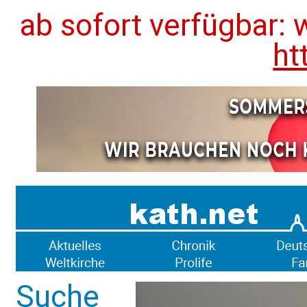
ab sofort verfügbar: 
ht
Suche