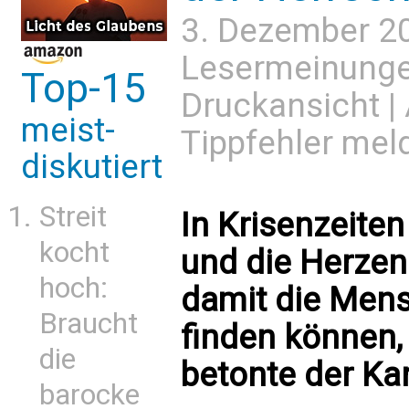
3. Dezember 2
Lesermeinung
Top-15
Druckansicht
|
meist-
Tippfehler mel
diskutiert
Streit
In Krisenzeite
kocht
und die Herzen
hoch:
damit die Mens
Braucht
finden können,
die
betonte der Kar
barocke