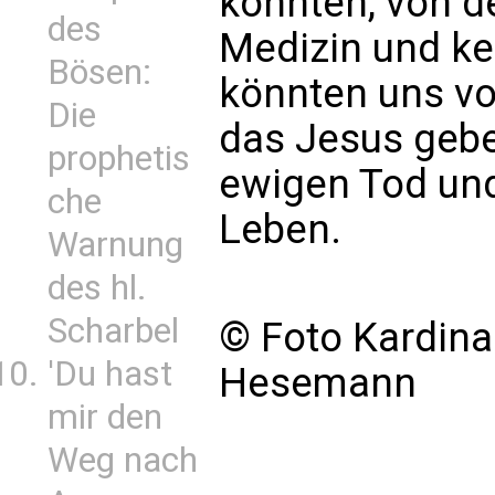
könnten, von d
des
Medizin und ke
Bösen:
könnten uns vo
Die
das Jesus gebe
prophetis
ewigen Tod und
che
Leben.
Warnung
des hl.
Scharbel
© Foto Kardina
'Du hast
Hesemann
mir den
Weg nach