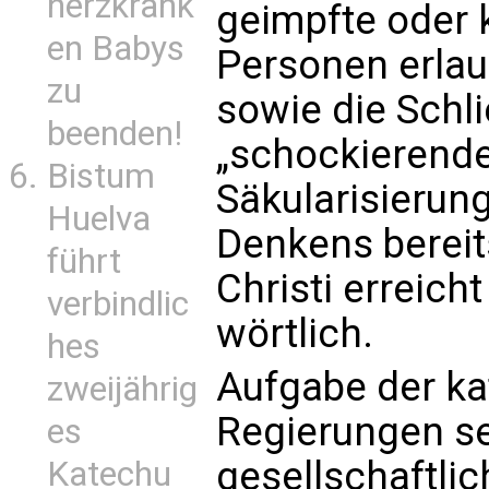
herzkrank
geimpfte oder 
en Babys
Personen erla
zu
sowie die Schl
beenden!
„schockierende
Bistum
Säkularisierun
Huelva
Denkens bereit
führt
Christi erreicht
verbindlic
wörtlich.
hes
Aufgabe der ka
zweijährig
Regierungen se
es
gesellschaftli
Katechu