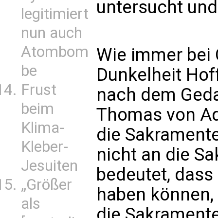
untersucht und
legitimiert
nun auch
Atombom
Wie immer bei C
be
Dunkelheit Hof
Frust
nach dem Geda
beim
Thomas von Aqu
Klima-
die Sakramente
Kleber-
nicht an die S
Jesuiten
bedeutet, dass
„Größer
haben können,
als
die Sakramente