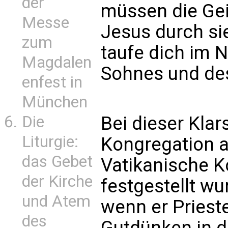
der
müssen die Gei
Messe
Jesus durch sie
zum
taufe dich im 
Magdalen
Sohnes und des
enfest in
München
Bei dieser Klar
Die
Liturgie:
Kongregation a
das Gebet
Vatikanische Ko
der Kirche
festgestellt wu
und Atem
wenn er Priest
des
Gutdünken in d