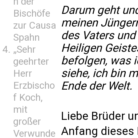
n der
Darum geht und
Bischöfe
meinen Jüngern
zur Causa
des Vaters und
Spahn
Heiligen Geistes
„Sehr
befolgen, was 
geehrter
siehe, ich bin 
Herr
Ende der Welt.
Erzbischo
f Koch,
mit
Liebe Brüder u
großer
Anfang dieses 
Verwunde