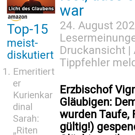
war
24. August 202
Top-15
Lesermeinung
meist-
Druckansicht
|
diskutiert
Tippfehler mel
Emeritiert
er
Erzbischof Vign
Kurienkar
Gläubigen: Dem
dinal
wurden Taufe, 
Sarah:
gültig!) gespen
„Riten