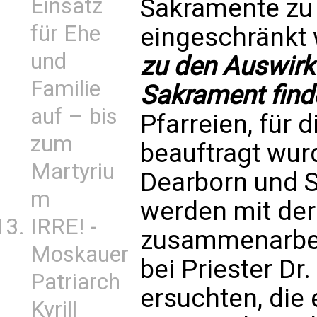
Sakramente zu f
Einsatz
für Ehe
eingeschränkt
und
zu den Auswirk
Familie
Sakrament finde
auf – bis
Pfarreien, für 
zum
beauftragt wurd
Martyriu
Dearborn und S
m
werden mit der
IRRE! -
zusammenarbeit
Moskauer
bei Priester D
Patriarch
ersuchten, die
Kyrill