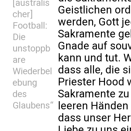
[australis
Geistlichen o
cher]
werden, Gott je
Football:
Sakramente geb
Die
Gnade auf souv
unstoppb
kann und tut. W
are
dass alle, die 
Wiederbel
Priester Hood 
ebung
Sakramente zu 
des
leeren Händen 
Glaubens“
dass unser Her
Liebe zu uns e