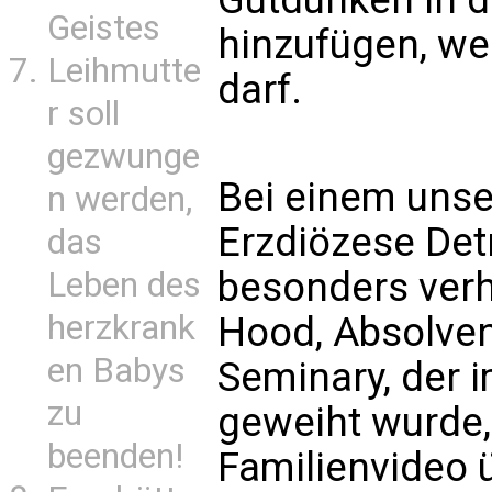
Geistes
hinzufügen, w
Leihmutte
darf.
r soll
gezwunge
Bei einem unser
n werden,
Erzdiözese Detr
das
besonders verh
Leben des
herzkrank
Hood, Absolven
en Babys
Seminary, der 
zu
geweiht wurde, 
beenden!
Familienvideo ü