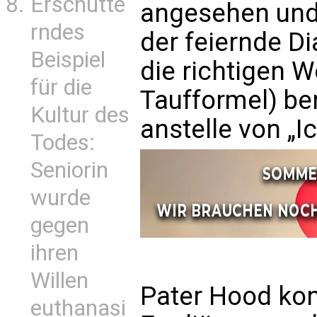
Erschütte
angesehen und 
rndes
der feiernde D
Beispiel
die richtigen W
für die
Taufformel) ben
Kultur des
anstelle von „Ic
Todes:
Seniorin
wurde
gegen
ihren
Willen
Pater Hood kont
euthanasi