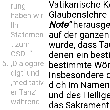
Vatikanische K
rung
Glaubenslehre 
haben wir
Note"
herausge
Ihr
auf der ganzen
Statemen
wurde, dass Tau
t zum
CSD…“
denen ein bes
‚Dialogpre
bestimmte Wör
digt‘ und
Insbesondere d
‚meditativ
dich im Namen 
er Tanz’
und des Heilig
während
das Sakrament 