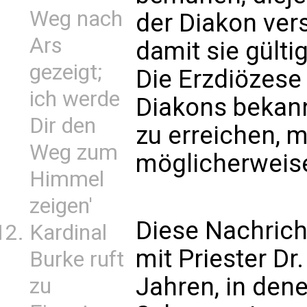
Weg nach
der Diakon vers
Ars
damit sie gülti
gezeigt;
Die Erzdiözese 
ich werde
Diakons bekan
Dir den
zu erreichen, m
Weg zum
möglicherweise
Himmel
zeigen'
Diese Nachricht 
Kardinal
mit Priester Dr
Burke ruft
Jahren, in dene
zu