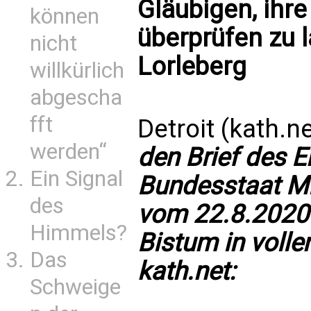
Gläubigen, ihre
können
überprüfen zu 
nicht
Lorleberg
willkürlich
abgescha
fft
Detroit (kath.n
werden“
den Brief des E
Ein Signal
Bundesstaat Mic
des
vom 22.8.2020 
Himmels?
Bistum in voll
Das
kath.net:
Schweige