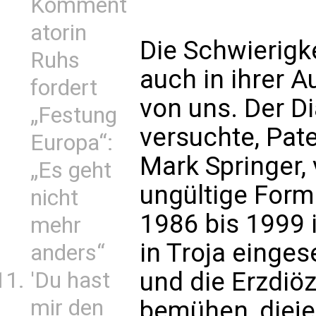
Komment
atorin
Die Schwierigke
Ruhs
auch in ihrer 
fordert
von uns. Der D
„Festung
versuchte, Pat
Europa“:
Mark Springer,
„Es geht
ungültige Forme
nicht
1986 bis 1999 i
mehr
in Troja einge
anders“
und die Erzdiö
'Du hast
mir den
bemühen, dieje