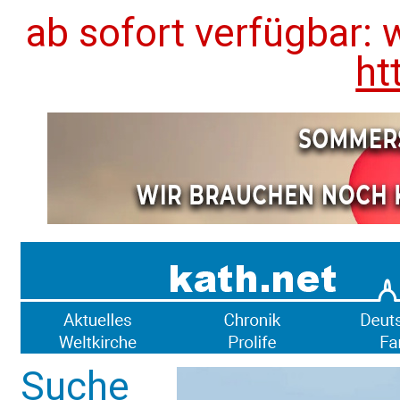
ab sofort verfügbar: 
ht
Suche