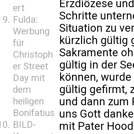
Erzdiözese und
ert
Schritte unte
Fulda:
Situation zu ve
Werbung
kürzlich gültig
für
Sakramente ohn
Christoph
gültig in der 
er Street
können, wurde 
Day mit
gültig gefirmt
dem
und dann zum P
heiligen
uns Gott danke
Bonifatius
BILD-
mit Pater Hood