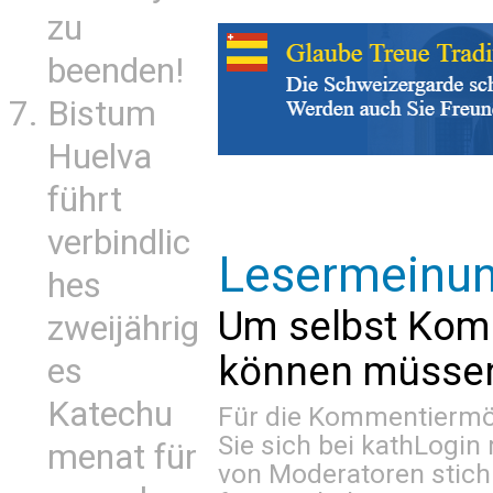
zu
beenden!
Bistum
Huelva
führt
verbindlic
Lesermeinu
hes
Um selbst Kom
zweijährig
können müssen 
es
Katechu
Für die Kommentiermög
Sie sich bei
kathLogin 
menat für
von Moderatoren stich