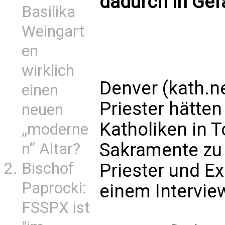
dadurch in Gef
Basilika
Weingart
en
wirklich
Denver (kath.n
einen
Priester hätten
neuen
Katholiken in 
„moderne
Sakramente zu 
n“ Altar?
Bischof
Priester und Ex
Paprocki:
einem Intervie
FSSPX ist