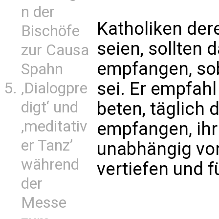
n der
Katholiken der
Bischöfe
seien, sollten
zur Causa
empfangen, sob
Spahn
sei. Er empfahl
‚Dialogpre
beten, täglich
digt‘ und
‚meditativ
empfangen, ihr
er Tanz’
unabhängig vo
während
vertiefen und f
der
Messe