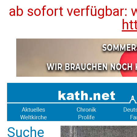
ab sofort verfügbar: 
ht
Suche