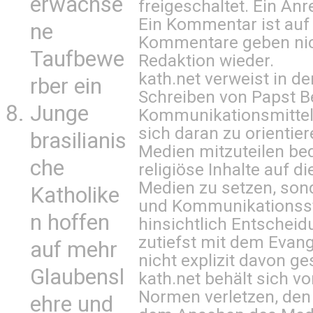
erwachse
freigeschaltet. Ein Anr
Ein Kommentar ist auf
ne
Kommentare geben nic
Taufbewe
Redaktion wieder.
kath.net verweist in
rber ein
Schreiben von Papst B
Junge
Kommunikationsmittel 
sich daran zu orientie
brasilianis
Medien mitzuteilen be
che
religiöse Inhalte auf 
Medien zu setzen, sond
Katholike
und Kommunikationsst
n hoffen
hinsichtlich Entscheid
zutiefst mit dem Eva
auf mehr
nicht explizit davon ge
Glaubensl
kath.net behält sich v
Normen verletzen, den
ehre und