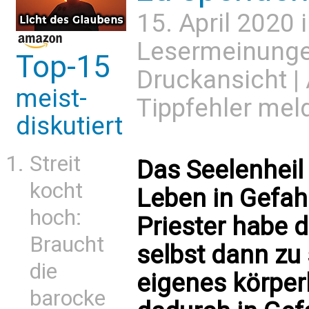
15. April 2020 
Lesermeinung
Top-15
Druckansicht
|
meist-
Tippfehler mel
diskutiert
Streit
Das Seelenhei
kocht
Leben in Gefahr
hoch:
Priester habe 
Braucht
selbst dann zu
die
eigenes körper
barocke