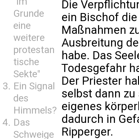
"im
Die Verpflicht
Grunde
ein Bischof di
eine
Maßnahmen zu
weitere
Ausbreitung de
protestan
habe. Das Seel
tische
Todesgefahr ha
Sekte"
Der Priester h
Ein Signal
selbst dann zu
des
eigenes körper
Himmels?
dadurch in Gef
Das
Ripperger.
Schweige