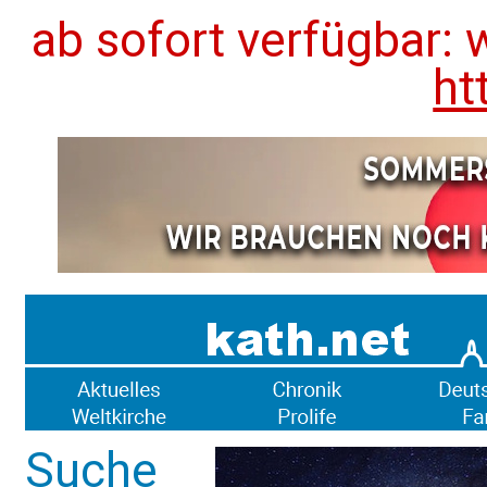
ab sofort verfügbar: 
ht
Suche