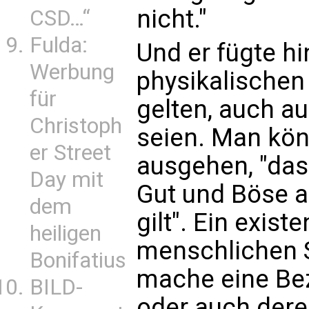
nicht."
CSD…“
Fulda:
Und er fügte hi
Werbung
physikalischen 
für
gelten, auch au
Christoph
seien. Man kö
er Street
ausgehen, "das
Day mit
Gut und Böse a
dem
gilt". Ein exist
heiligen
menschlichen Se
Bonifatius
mache eine Bez
BILD-
oder auch dere