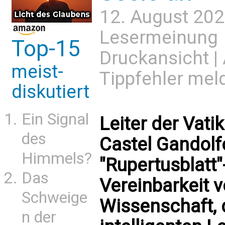
12. August 202
Lesermeinung
Top-15
Druckansicht
|
meist-
Tippfehler mel
diskutiert
Ein Signal
Leiter der Vati
des
Castel Gandolf
Himmels?
"Rupertusblatt"
Das
Vereinbarkeit 
Schweige
Wissenschaft, 
n der