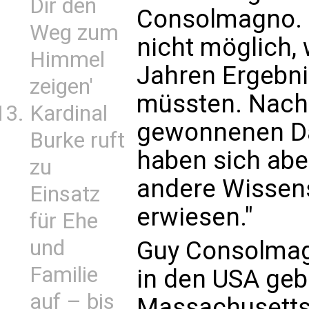
Dir den
Consolmagno. 
Weg zum
nicht möglich,
Himmel
Jahren Ergebn
zeigen'
müssten. Nachs
Kardinal
gewonnenen Da
Burke ruft
haben sich aber
zu
andere Wissens
Einsatz
erwiesen."
für Ehe
und
Guy Consolmag
Familie
in den USA geb
auf – bis
Massachusetts 