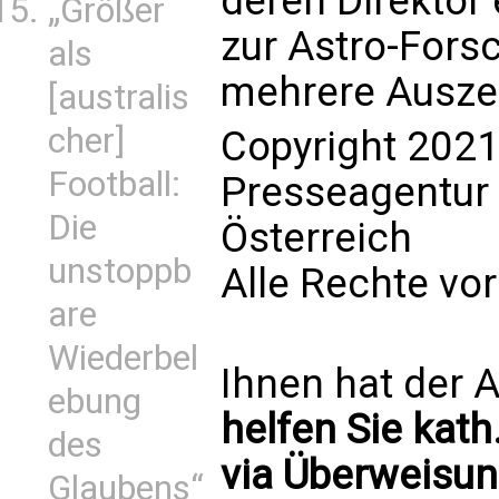
deren Direktor 
„Größer
zur Astro-Forsc
als
mehrere Ausze
[australis
cher]
Copyright 2021
Football:
Presseagentur
Die
Österreich
unstoppb
Alle Rechte vo
are
Wiederbel
Ihnen hat der A
ebung
helfen Sie kath
des
via Überweisun
Glaubens“