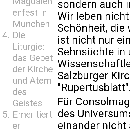
Magdalen
sondern auch im
enfest in
Wir leben nicht
München
Schönheit, die 
Die
ist nicht nur ei
Liturgie:
Sehnsüchte in u
das Gebet
Wissenschaftler
der Kirche
Salzburger Kir
und Atem
"Rupertusblatt"
des
Für Consolmag
Geistes
des Universums
Emeritiert
einander nicht 
er