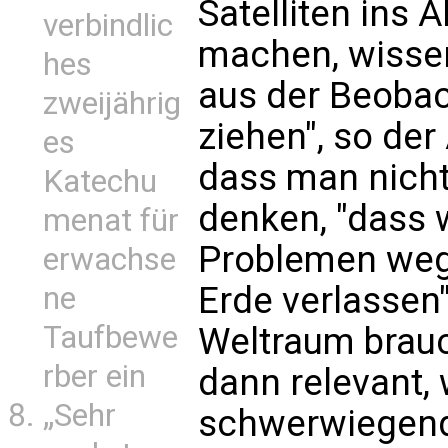
Satelliten ins 
verbindlic
machen, wissen
hes
aus der Beoba
zweijährig
ziehen", so de
es
dass man nicht 
Katechu
denken, "dass 
menat für
Problemen weg
erwachse
Erde verlassen
ne
Taufbewe
Weltraum brau
rber ein
dann relevant,
„Sehr
schwerwiegend