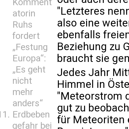
Komment
"Letzteres nen
atorin
also eine weite
Ruhs
ebenfalls freie
fordert
Beziehung zu G
„Festung
braucht sie gen
Europa“:
„Es geht
Jedes Jahr Mit
nicht
Himmel in Öste
mehr
"Meteorstrom d
anders“
gut zu beobach
Erdbeben
für Meteoriten
gefahr bei