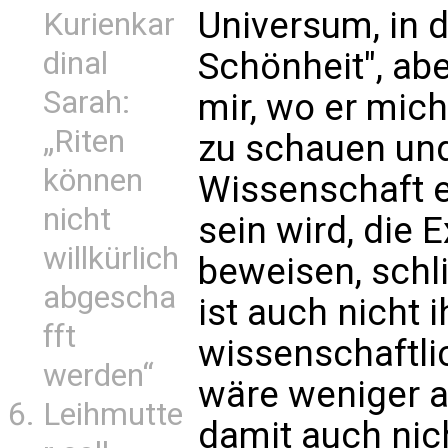
Universum, in
Kurienkar
dinal
Schönheit", abe
Sarah:
mir, wo er mic
„Riten
zu schauen und
können
Wissenschaft e
nicht
sein wird, die 
willkürlich
beweisen, schl
abgescha
ist auch nicht 
fft
wissenschaftli
werden“
wäre weniger a
Leihmutte
damit auch nich