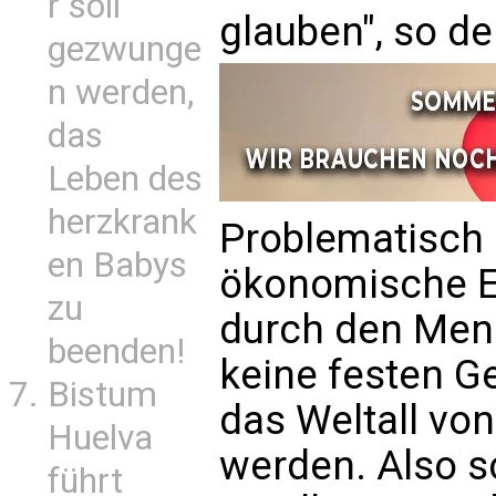
r soll
glauben", so de
gezwunge
n werden,
das
Leben des
herzkrank
Problematisch 
en Babys
ökonomische Er
zu
durch den Mens
beenden!
keine festen Ge
Bistum
das Weltall von
Huelva
werden. Also s
führt