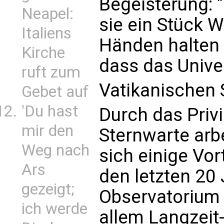
Begeisterung: "I
Neapel:
sie ein Stück W
Italiens
Händen halten 
Kirche
dass das Univer
ruft zum
Vatikanischen 
Gebet auf
'Du hast
Durch das Priv
mir den
Sternwarte arb
Weg nach
sich einige Vor
Ars
den letzten 20
gezeigt;
Observatorium 
ich werde
allem Langzeit-