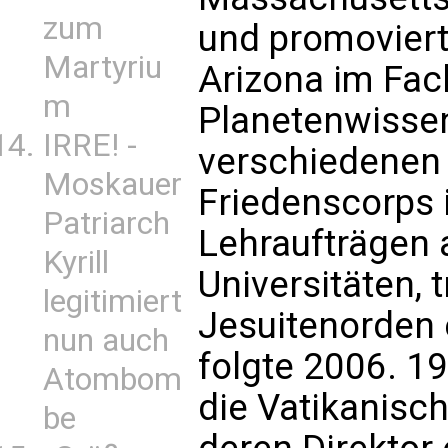
zum
und promovierte
Martyriu
Arizona im Fac
m
Planetenwisse
IRRE! -
verschiedenen 
Moskauer
Friedenscorps 
Patriarch
Lehraufträgen 
Kyrill
Universitäten, 
legitimiert
Jesuitenorden 
nun auch
folgte 2006. 
Atombom
die Vatikanisc
be