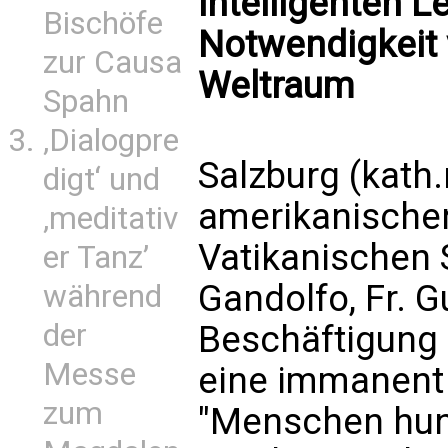
intelligenten L
Bischöfe
Notwendigkeit
zur Causa
Weltraum
Spahn
‚Dialogpre
Salzburg (kath
digt‘ und
amerikanischen
‚meditativ
Vatikanischen 
er Tanz’
Gandolfo, Fr. 
während
der
Beschäftigung
Messe
eine immanent 
zum
"Menschen hung