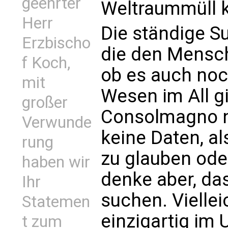
geehrter
Weltraummüll 
Herr
Die ständige S
Erzbischo
die den Mensc
f Koch,
ob es auch noc
mit
Wesen im All gi
großer
Consolmagno ni
Verwunde
keine Daten, a
rung
zu glauben oder
haben wir
denke aber, das
Ihr
suchen. Viellei
Statemen
einzigartig im 
t zum