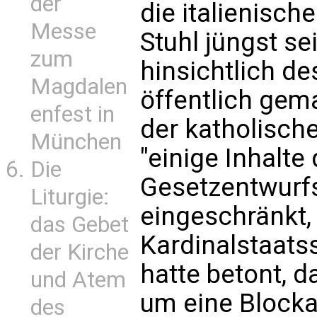
der
die italienisch
Messe
Stuhl jüngst s
zum
hinsichtlich d
Magdalen
öffentlich gema
enfest in
der katholisch
München
"einige Inhalte
Die
Gesetzentwurfs
Liturgie:
eingeschränkt, 
das Gebet
Kardinalstaatss
der Kirche
hatte betont, 
und Atem
um eine Block
des