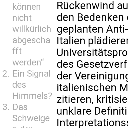
Rückenwind au
können
den Bedenken 
nicht
geplanten Anti
willkürlich
Italien plädier
abgescha
fft
Universitätspr
werden“
des Gesetzverf
Ein Signal
der Vereinigung
des
italienischen
Himmels?
zitieren, kritis
Das
unklare Definit
Schweige
Interpretation