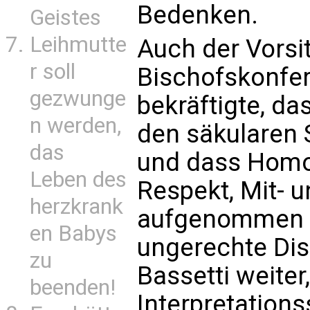
Bedenken.
Geistes
Leihmutte
Auch der Vorsi
r soll
Bischofskonfere
gezwunge
bekräftigte, da
n werden,
den säkularen S
das
und dass Homos
Leben des
Respekt, Mit- 
herzkrank
aufgenommen w
en Babys
ungerechte Dis
zu
Bassetti weiter,
beenden!
Interpretation