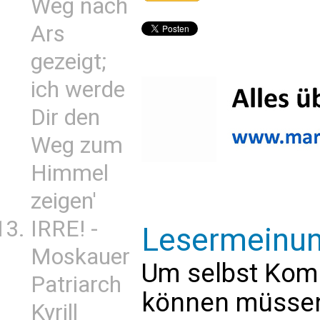
Weg nach
Ars
gezeigt;
ich werde
Dir den
Weg zum
Himmel
zeigen'
IRRE! -
Lesermeinu
Moskauer
Um selbst Kom
Patriarch
können müssen 
Kyrill