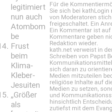
Für die Kommentiermög
legitimiert
Sie sich bei
kathLogin 
nun auch
von Moderatoren stich
freigeschaltet. Ein Anr
Atombom
Ein Kommentar ist auf
be
Kommentare geben nic
Redaktion wieder.
Frust
kath.net verweist in
beim
Schreiben von Papst B
Kommunikationsmittel 
Klima-
sich daran zu orientie
Kleber-
Medien mitzuteilen be
religiöse Inhalte auf 
Jesuiten
Medien zu setzen, sond
„Größer
und Kommunikationsst
hinsichtlich Entscheid
als
zutiefst mit dem Eva