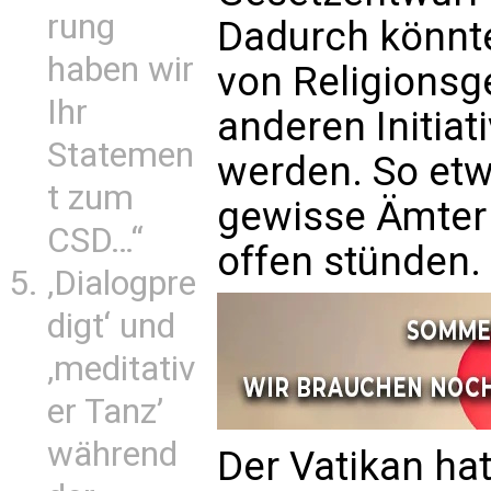
rung
Dadurch könnt
haben wir
von Religions
Ihr
anderen Initiat
Statemen
werden. So etw
t zum
gewisse Ämter
CSD…“
offen stünden.
‚Dialogpre
digt‘ und
‚meditativ
er Tanz’
während
Der Vatikan hat