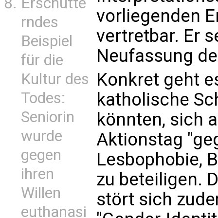
Erschütte
vorliegenden E
rndes
vertretbar. Er s
Beispiel
Neufassung de
für die
Konkret geht e
Kultur des
Todes:
katholische Sc
Seniorin
könnten, sich 
wurde
Aktionstag "g
gegen
Lesbophobie, B
ihren
zu beteiligen. 
Willen
stört sich zud
euthanasi