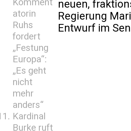
Komment
neuen, fraktio
atorin
Regierung Mari
Ruhs
Entwurf im Sena
fordert
„Festung
Europa“:
„Es geht
nicht
mehr
anders“
Kardinal
Burke ruft