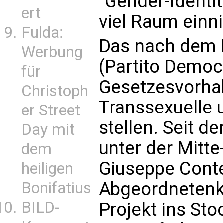
"Gender-Identit
ert
viel Raum einn
Fulda:
Das nach dem I
Werbung
(Partito Democ
für
Gesetzesvorhab
Christoph
Transsexuelle 
er Street
stellen. Seit d
Day mit
unter der Mitt
dem
Giuseppe Conte
heiligen
Abgeordnetenka
Bonifatius
BILD-
Projekt ins Sto