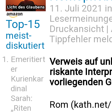
11. Juli 2021 i
Lesermeinung
Top-15
Druckansicht
|
meist-
Tippfehler mel
diskutiert
Emeritiert
Verweis auf un
er
riskante Interp
Kurienkar
vorliegenden G
dinal
Sarah:
Rom (kath.net/
„Riten