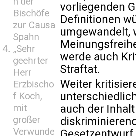
n der
vorliegenden G
Bischöfe
Definitionen 
zur Causa
umgewandelt, 
Spahn
Meinungsfreihe
„Sehr
werde auch Krit
geehrter
Straftat.
Herr
Weiter kritisie
Erzbischo
unterschiedlich
f Koch,
mit
auch der Inhalt
großer
diskriminieren
Verwunde
Gesetzentwurf 