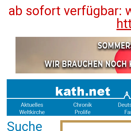
ab sofort verfügbar: 
ht
Suche