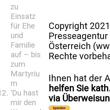
zu
Einsatz
Copyright 2021
für Ehe
Presseagentur
und
Familie
Österreich (ww
auf – bis
Rechte vorbeha
zum
Martyriu
Ihnen hat der A
m
helfen Sie kath
'Du hast
via Überweisun
mir den