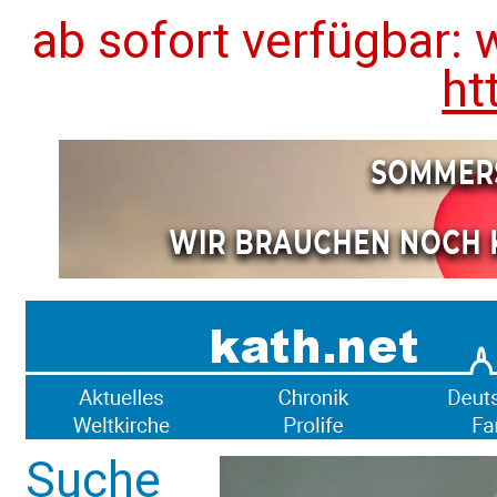
ab sofort verfügbar: 
ht
Suche