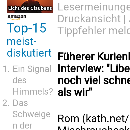
Lesermeinung
Druckansicht
|
Top-15
Tippfehler mel
meist-
diskutiert
Füherer Kurien
Interview: "Lib
Ein Signal
noch viel schne
des
Himmels?
als wir"
Das
Schweige
Rom (kath.net/
n der