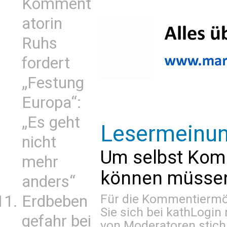
Komment
atorin
Ruhs
fordert
„Festung
Europa“:
„Es geht
Lesermeinu
nicht
Um selbst Kom
mehr
können müssen 
anders“
Für die Kommentiermög
Erdbeben
Sie sich bei
kathLogin 
gefahr bei
von Moderatoren stich