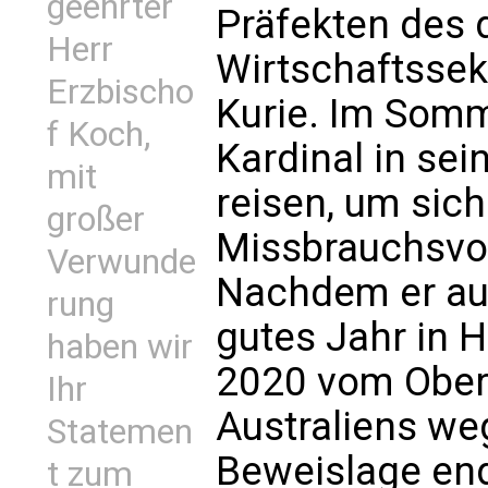
geehrter
Präfekten des
Herr
Wirtschaftssek
Erzbischo
Kurie. Im Som
f Koch,
Kardinal in sei
mit
reisen, um sic
großer
Missbrauchsvo
Verwunde
Nachdem er auf
rung
gutes Jahr in H
haben wir
2020 vom Ober
Ihr
Australiens w
Statemen
Beweislage end
t zum