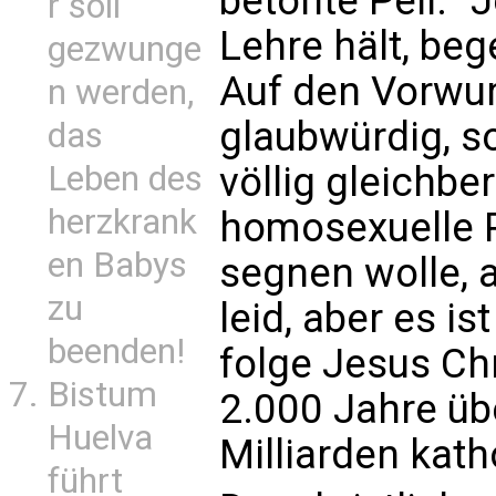
betonte Pell. "
r soll
Lehre hält, be
gezwunge
Auf den Vorwurf
n werden,
glaubwürdig, s
das
Leben des
völlig gleichbe
herzkrank
homosexuelle P
en Babys
segnen wolle, a
zu
leid, aber es is
beenden!
folge Jesus Chr
Bistum
2.000 Jahre übe
Huelva
Milliarden kath
führt