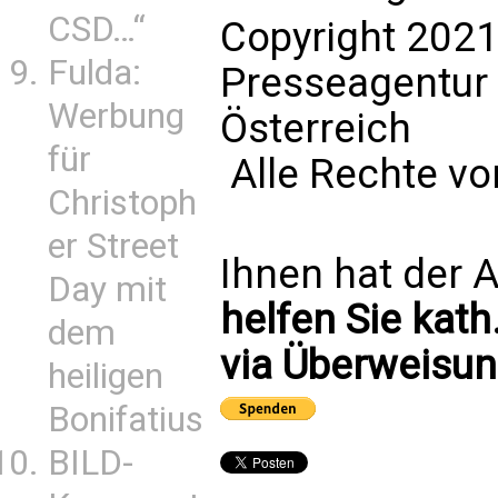
CSD…“
Copyright 2021
Fulda:
Presseagentur
Werbung
Österreich
für
Alle Rechte vo
Christoph
er Street
Ihnen hat der A
Day mit
helfen Sie kath
dem
via Überweisun
heiligen
Bonifatius
BILD-