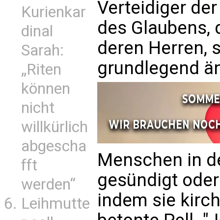
Verteidiger der
Kurienkar
des Glaubens, 
dinal
deren Herren, s
Sarah:
grundlegend ä
„Riten
können
nicht
willkürlich
abgescha
Menschen in de
fft
gesündigt oder
werden“
indem sie kirch
Leihmutte