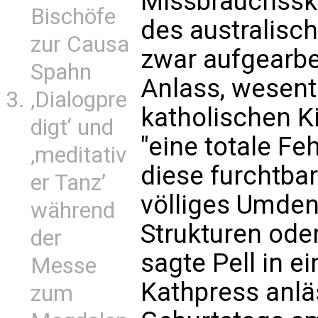
Missbrauchssk
Bischöfe
des australisc
zur Causa
zwar aufgearbei
Spahn
Anlass, wesent
‚Dialogpre
katholischen K
digt‘ und
"eine totale Fe
‚meditativ
diese furchtbar
er Tanz’
völliges Umden
während
Strukturen oder 
der
sagte Pell in e
Messe
Kathpress anlä
zum