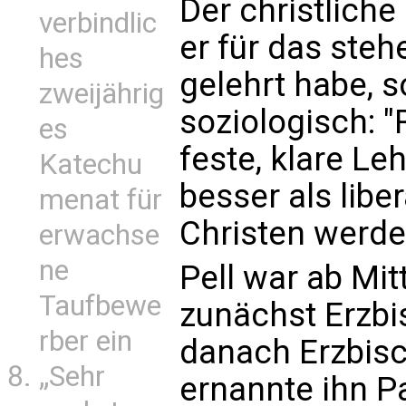
Der christliche
verbindlic
er für das steh
hes
gelehrt habe, s
zweijährig
soziologisch: "
es
feste, klare Le
Katechu
besser als liber
menat für
Christen werde
erwachse
ne
Pell war ab Mit
Taufbewe
zunächst Erzbi
rber ein
danach Erzbisc
„Sehr
ernannte ihn P