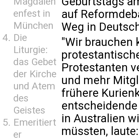
Geburtstags am
Magdalen
auf Reformdeb
enfest in
München
Weg in Deutsch
Die
"Wir brauchen 
Liturgie:
protestantische
das Gebet
Protestanten ve
der Kirche
und mehr Mitgli
und Atem
frühere Kurienk
des
entscheidende 
Geistes
in Australien w
Emeritiert
müssten, laute:
er