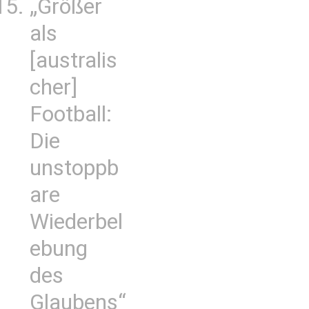
„Größer
als
[australis
cher]
Football:
Die
unstoppb
are
Wiederbel
ebung
des
Glaubens“