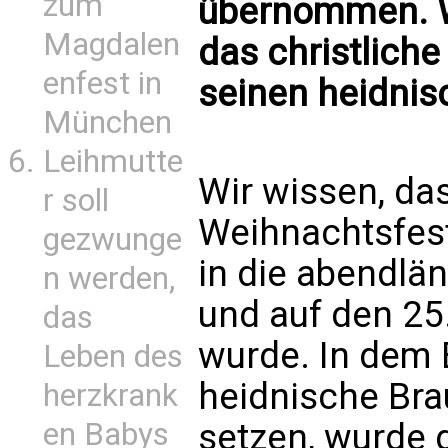
zum
übernommen. W
Magdalen
das christlich
enfest in
seinen heidnis
München
Leihmutte
Wir wissen, das
r soll
Weihnachtsfest
gezwunge
in die abendlä
n werden,
und auf den 25
das
wurde. In dem 
Leben des
heidnische Br
herzkrank
setzen, wurde 
en Babys