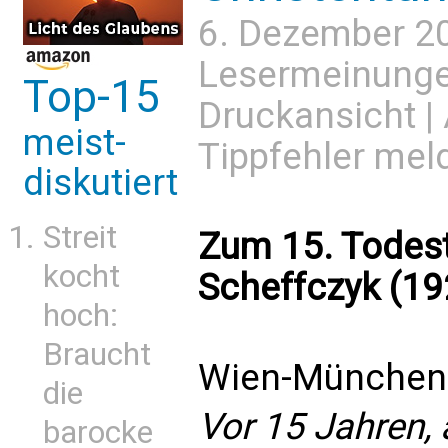
6. Dezember 2
Lesermeinung
Top-15
Druckansicht
|
meist-
Tippfehler mel
diskutiert
Streit
Zum 15. Todest
kocht
Scheffczyk (1
hoch:
Braucht
Wien-München 
die
Vor 15 Jahren,
barocke