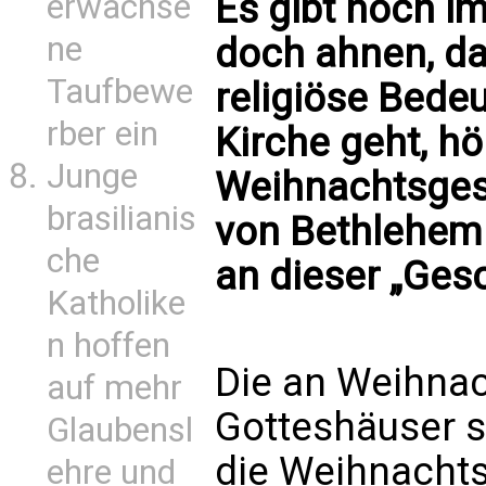
Es gibt noch i
erwachse
ne
doch ahnen, d
Taufbewe
religiöse Bedeu
rber ein
Kirche geht, hö
Junge
Weihnachtsgesc
brasilianis
von Bethlehem.
che
an dieser „Ges
Katholike
n hoffen
Die an Weihnac
auf mehr
Gotteshäuser s
Glaubensl
die Weihnacht
ehre und