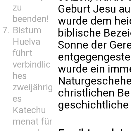
zu
Geburt Jesu au
beenden!
wurde dem hei
Bistum
biblische Bezei
Huelva
Sonne der Gere
führt
entgegengestel
verbindlic
wurde ein imm
hes
Naturgeschehen
zweijährig
christlichen Be
es
geschichtliche 
Katechu
menat für