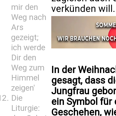
mir den
verkünden will.
Weg nach
Ars
gezeigt;
ich werde
Dir den
Weg zum
In der Weihnac
Himmel
gesagt, dass d
zeigen'
Jungfrau gebor
Die
ein Symbol für
Liturgie:
Geschehen, wi