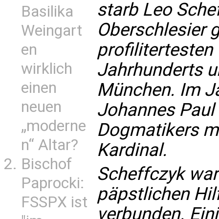
starb Leo Schef
Basilika
Oberschlesier ga
Weingart
profiliterteste
en
Jahrhunderts un
wirklich
einen
München. Im Ja
neuen
Johannes Paul 
„moderne
Dogmatikers m
n“ Altar?
Kardinal.
Bischof
Scheffczyk war
Paprocki:
päpstlichen Hil
FSSPX ist
verbunden. Eini