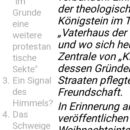
"im
der theologisc
Grunde
Königstein im T
eine
„Vaterhaus der 
weitere
und wo sich heu
protestan
Zentrale von „Ki
tische
dessen Gründer
Sekte"
Straaten pflegt
Ein Signal
Freundschaft.
des
Himmels?
In Erinnerung a
Das
veröffentlichen 
Schweige