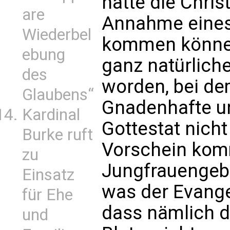
hätte die Chri
are
Annahme eine
Wiederbel
kommen können.
ebung
ganz natürlic
des
worden, bei de
Glaubens“
Gnadenhafte un
Kardinal
Gottestat nich
Burke ruft
Vorschein kom
zu
Jungfrauengeb
Einsatz
was der Evange
für Ehe
dass nämlich d
und