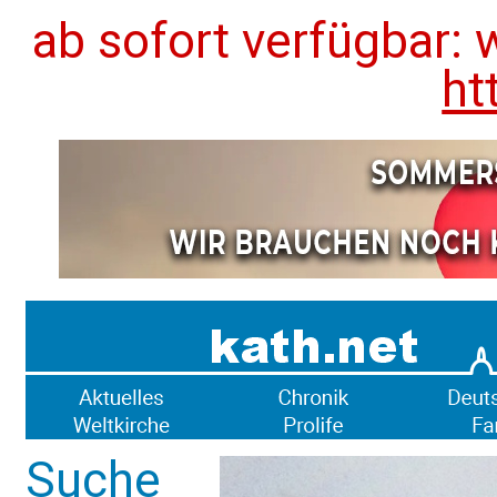
ab sofort verfügbar: 
ht
Suche