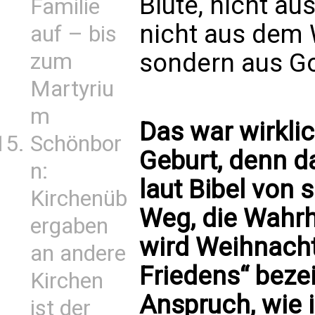
Blute, nicht au
Familie
nicht aus dem 
auf – bis
sondern aus Go
zum
Martyriu
m
Das war wirkli
Schönbor
Geburt, denn d
n:
laut Bibel von s
Kirchenüb
Weg, die Wahrh
ergaben
wird Weihnacht
an andere
Friedens“ beze
Kirchen
Anspruch, wie 
ist der