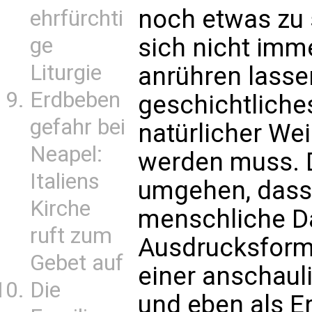
noch etwas zu 
ehrfürchti
sich nicht imm
ge
Liturgie
anrühren lassen
Erdbeben
geschichtliches
gefahr bei
natürlicher Wei
Neapel:
werden muss. D
Italiens
umgehen, dass 
Kirche
menschliche Da
ruft zum
Ausdrucksforme
Gebet auf
einer anschaul
Die
und eben als E