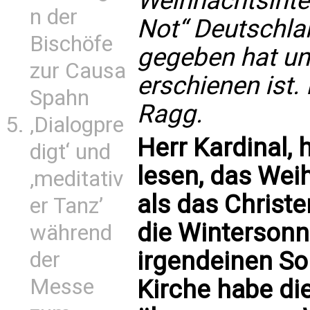
Weihnachtsinter
n der
Not“ Deutschla
Bischöfe
gegeben hat un
zur Causa
erschienen ist.
Spahn
Ragg.
‚Dialogpre
Herr Kardinal,
digt‘ und
lesen, das Weih
‚meditativ
als das Christ
er Tanz’
die Winterson
während
irgendeinen So
der
Messe
Kirche habe di