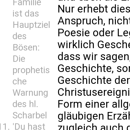
Familie
Nur erhebt die
ist das
Anspruch, nich
Hauptziel
Poesie oder Le
des
wirklich Gesc
Bösen:
dass wir sagen,
Die
Geschichte, son
prophetis
Geschichte der
che
Christusereigni
Warnung
Form einer all
des hl.
gläubigen Erzä
Scharbel
'Du hast
zugleich auch