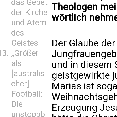
das Gebet
Theologen mei
der Kirche
wörtlich nehm
und Atem
des
Der Glaube der 
Geistes
Jungfrauengebu
„Größer
als
und in diesem S
[australis
geistgewirkte 
cher]
Marias ist soga
Football:
Weihnachtsgehe
Die
Erzeugung Jes
unstoppb