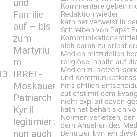
und
Kommentare geben nic
Familie
Redaktion wieder.
kath.net verweist in
auf – bis
Schreiben von Papst B
zum
Kommunikationsmittel 
sich daran zu orientie
Martyriu
Medien mitzuteilen be
m
religiöse Inhalte auf 
Medien zu setzen, sond
IRRE! -
und Kommunikationsst
Moskauer
hinsichtlich Entscheid
zutiefst mit dem Eva
Patriarch
nicht explizit davon ge
Kyrill
kath.net behält sich v
Normen verletzen, den
legitimiert
dem Ansehen des Mediu
nun auch
Benutzer können diesfa