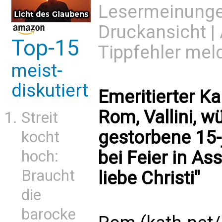
Lesermeinung
Druckansicht
|
Top-15
Tippfehler mel
meist-
diskutiert
Emeritierter Ka
Rom, Vallini, 
Streit
gestorbene 15
kocht
hoch:
bei Feier in As
Braucht
liebe Christi"
die
barocke