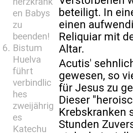
Verstorbenen 
herzkrank
beteiligt. In e
en Babys
einen aufwendi
zu
Reliquiar mit 
beenden!
Bistum
Altar.
Huelva
Acutis' sehnli
führt
gewesen, so v
verbindlic
für Jesus zu ge
hes
Dieser "herois
zweijährig
Krebskranken s
es
Stunden Zuvers
Katechu