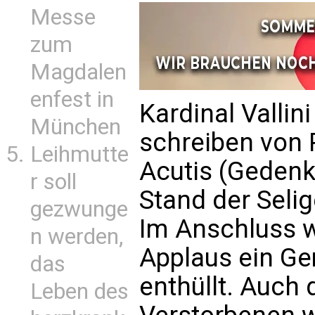
Messe
zum
Magdalen
enfest in
Kardinal Vallini
München
schreiben von 
Leihmutte
Acutis (Gedenk
r soll
Stand der Sel
gezwunge
Im Anschluss 
n werden,
Applaus ein G
das
enthüllt. Auch 
Leben des