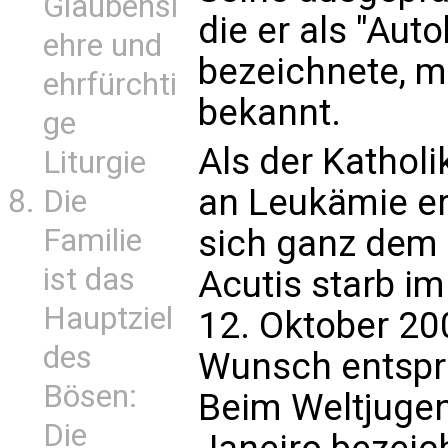
Glaubensl
die er als "Au
ehre und
bezeichnete, m
ehrfürchti
bekannt.
ge
Als der Katholi
Liturgie
an Leukämie er
Die
Familie
sich ganz dem 
ist das
Acutis starb i
Hauptziel
12. Oktober 2
des
Wunsch entspre
Bösen:
Beim Weltjugen
Die