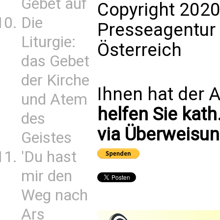
Gebet auf
Copyright 2020
Die
Presseagentur
Liturgie:
Österreich
das Gebet
der Kirche
Ihnen hat der A
und Atem
helfen Sie kath
des
via Überweisun
Geistes
'Du hast
mir den
Weg nach
Ars