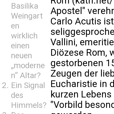
Rom (kath.net/
Basilika
Apostel" verehr
Weingart
Carlo Acutis is
en
seliggesproch
wirklich
Vallini, emeriti
einen
Diözese Rom, 
neuen
gestorbenen 15
„moderne
Zeugen der lieb
n“ Altar?
Eucharistie in 
Ein Signal
kurzen Lebens 
des
"Vorbild beson
Himmels?