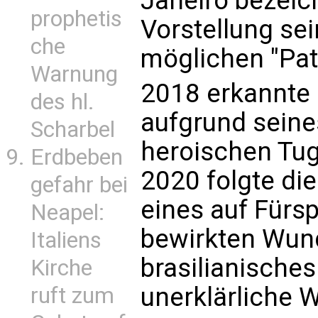
Janeiro bezeic
prophetis
Vorstellung se
che
möglichen "Pat
Warnung
2018 erkannte 
des hl.
aufgrund sein
Scharbel
heroischen Tug
Erdbeben
2020 folgte di
gefahr bei
eines auf Fürs
Neapel:
bewirkten Wun
Italiens
brasilianisches
Kirche
unerklärliche W
ruft zum