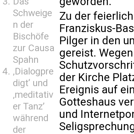
geworden.
Das
Schweige
Zu der feierlic
n der
Franziskus-Bas
Bischöfe
Pilger in den 
zur Causa
gereist. Wegen
Spahn
Schutzvorschrif
‚Dialogpre
der Kirche Plat
digt‘ und
Ereignis auf e
‚meditativ
Gotteshaus ver
er Tanz’
und Internetpor
während
Seligsprechung 
der