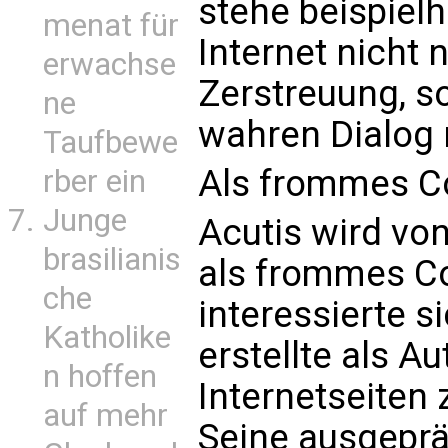
stehe beispielh
menat für
Internet nicht 
erwachse
Zerstreuung, so
ne
wahren Dialog 
Taufbewe
Als frommes C
rber ein
Junge
Acutis wird von
brasilianis
als frommes Co
che
interessierte s
Katholike
erstellte als A
n hoffen
Internetseiten
auf mehr
Seine ausgepräg