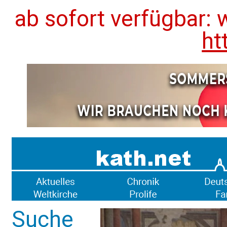
ab sofort verfügbar: 
ht
Suche