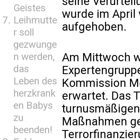
seine Verurtei
Geistes
wurde im April
Leihmutte
aufgehoben.
r soll
gezwunge
Am Mittwoch w
n werden,
das
Expertengruppe
Leben des
Kommission Mo
herzkrank
erwartet. Das 
en Babys
turnusmäßigen
zu
Maßnahmen ge
beenden!
Terrorfinanzie