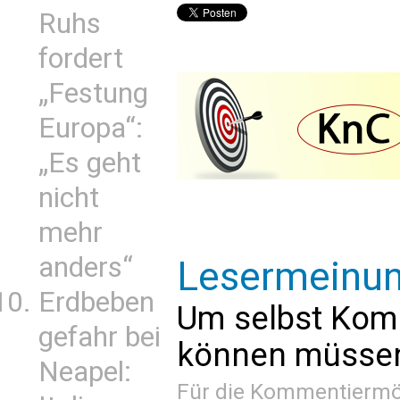
Ruhs
fordert
„Festung
Europa“:
„Es geht
nicht
mehr
anders“
Lesermeinu
Erdbeben
Um selbst Kom
gefahr bei
können müssen 
Neapel:
Für die Kommentiermög