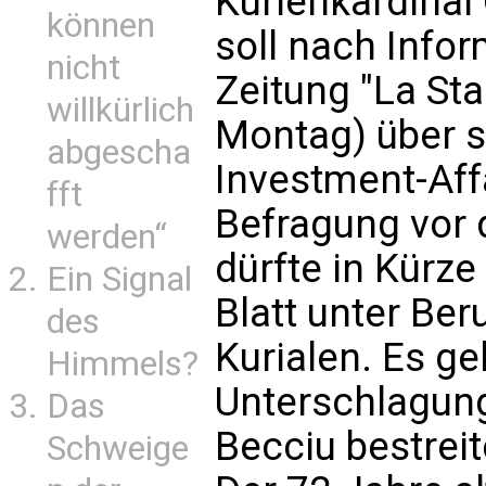
Kurienkardinal
können
soll nach Infor
nicht
Zeitung "La St
willkürlich
Montag) über se
abgescha
Investment-Aff
fft
Befragung vor 
werden“
dürfte in Kürze
Ein Signal
Blatt unter Be
des
Kurialen. Es g
Himmels?
Unterschlagun
Das
Becciu bestreit
Schweige