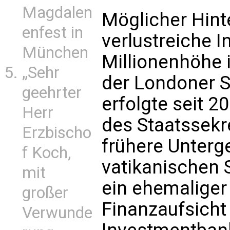
Magdalen
Möglicher Hinte
enfest in
verlustreiche In
München
Millionenhöhe 
„Sehr
der Londoner S
geehrter
erfolgte seit 2
Herr
des Staatssekr
Erzbischo
frühere Unterg
f Koch,
vatikanischen 
mit
ein ehemaliger 
großer
Finanzaufsicht 
Verwunde