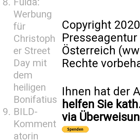
Fulda:
Werbung
Copyright 2020
für
Presseagentur
Christoph
Österreich (ww
er Street
Rechte vorbeha
Day mit
dem
heiligen
Ihnen hat der A
Bonifatius
helfen Sie kath
BILD-
via Überweisun
Komment
atorin