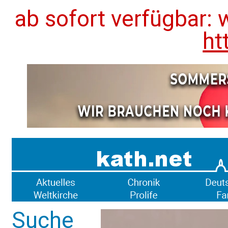
ab sofort verfügbar: 
ht
Suche