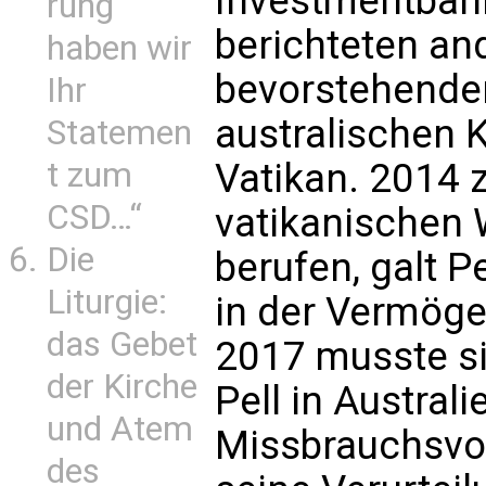
Investmentban
rung
berichteten an
haben wir
bevorstehende
Ihr
australischen 
Statemen
t zum
Vatikan. 2014 
CSD…“
vatikanischen 
Die
berufen, galt P
Liturgie:
in der Vermög
das Gebet
2017 musste si
der Kirche
Pell in Austral
und Atem
Missbrauchsvo
des