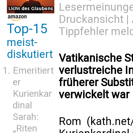
Lesermeinung
Druckansicht
|
Top-15
Tippfehler mel
meist-
diskutiert
Vatikanische S
verlustreiche In
Emeritiert
früherer Substi
er
Kurienkar
verwickelt war
dinal
Sarah:
Rom (kath.net
„Riten