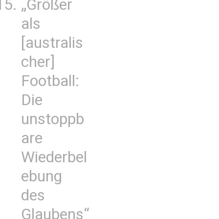
„Größer
als
[australis
cher]
Football:
Die
unstoppb
are
Wiederbel
ebung
des
Glaubens“