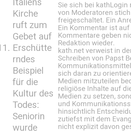
Italiens
Sie sich bei
kathLogin 
Kirche
von Moderatoren stich
freigeschaltet. Ein Anr
ruft zum
Ein Kommentar ist auf
Gebet auf
Kommentare geben nic
Redaktion wieder.
Erschütte
kath.net verweist in
rndes
Schreiben von Papst B
Kommunikationsmittel 
Beispiel
sich daran zu orientie
für die
Medien mitzuteilen be
religiöse Inhalte auf 
Kultur des
Medien zu setzen, sond
Todes:
und Kommunikationsst
hinsichtlich Entscheid
Seniorin
zutiefst mit dem Eva
wurde
nicht explizit davon ge